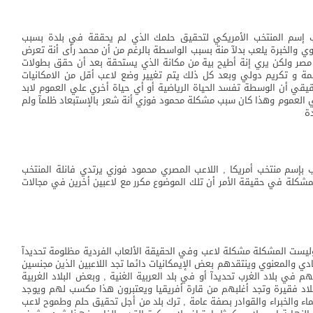
عب إسم المنتخب الأمريكي لتحقيق حلمك الذي لم يحققة في بلدة بسبب
 والخبرة يلعب بدلآ منة بسبب الواسطة بالرغم من أن محمد رأى أنة تعرض
مصر ولكن يري إنة أطيح بية من مكانة الذي يستحقة بعد أن حقق بطولات
ة و تكريم دولي وبعد كل ذلك يتم تغيير وضع لاعب أقل من الامكانيات
قيقي أن الوسطة تفسد الحياة الرياضية أو أي حياة أخري علي العموم لابد
ي العموم وهذا كان سبب مشكلة محمود فوزي أنة شعر بالإستبعاد ظلمآ ولم
ة
 بإسم منتخب أمريكا , اللاعب المصري محمود فوزي يرتدي فانلة المنتخب
مشكلة في حقيقة الأمر أن تلك الموضوع مكرر مع لاعبين أخرين في مجالات
وليست المشكلة مشكلة لاعب وفي الحقيقة الألعاب الفردية مظلومة تحديدآ
مادي والمعنوي وينتقدهم بعض الإيمكانيات دائما تجد اللاعبين الذين مجنسين
 في بلاد الغرب تحديدآ أو في بلد العربية الغنية , وبعض البلاد الغربية
بلاد فقيرة وتجد أغلبهم من قارة أفريقيا ويعتبرون هذا مكسب لهم ويوجد
ماء والخبراء والقوادر بصفة عامة , ترك بلد من أجل تحقيق حلم وطموح لاعب