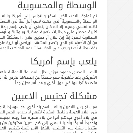
الوسطة والمحسوبية
ثم تواجة اللاعب الذي السفر والتجنس إلي أمريكا والل
الواسطة والمحسوبية التي جعلت لاعب أقل منة في المستوي
لظلم نفسي جسيم إلا أنة كان يتمني أن يلعب بإسم بلدة 
كثيرة وحصل علي ميداليات ذهبية وفضية وبرونزية و أوسم
المطلوبة لمجرد إنة إبن فلان أو صديق فلان , المشكلة الح
من أن الأكفاء هو الذي يتصدر المشهد الرياضي أو غيرة عل
يقف بجانبة أحدآ ويجب علي المؤسسات دعم المواهب الجديد
يلعب بإسم أمريكا
اللاعب المصري محمود فوزي بطل المصارعة الرومانية يلعب
الأمريكي بعد مغادرتة مصر متحدثآ عن إضطهاد تعرض لة ال
متعددة تجنسوا في دول أخري وهذا أمر محزن جدآ
مشكلة تجنيس الاعبين
سبب تجنيس اللاعبين واللعب اسم بلد أخري هو سوء إدارة 
في البلاد العربية وخاصة الفقيرة لأنهم لا يجدون الدعم ال
في بلاد أخري تجدهم أتوا من بلاد فقيرة جدآ ويتم تجنيسهم
وتحديدآ أمريكا وأوريا تسعي إلي ضم لاعبين محترفين من 
منتديات مبنية علي التجنيس بالفعل الأمر شبية بتجنيس العل