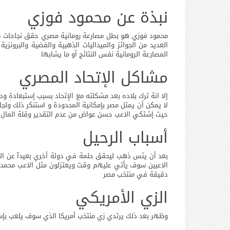
نبذة عن محمود فوزي
محمود فوزي هو بطل مصارعة رومانية مصري حقق نجاحات كث
العديد من الجوائز والميداليات الذهبية والفضية والبرون
المصارعة الرومانية نفس النتائج أو ما يشابها
مشاكل الإتحاد المصري
إلا انة ترك بلاده بعد مشكلته مع الإتحاد بسبب إستبعادة و
لا يمكن أن يمثل مصر بإمكانية المحدودة و استنكر ذلك ولجا
حيث إشتكي الاعب حسن عواض من عدم التقدير وقلة المال و
أسباب الرحيل
بعد أن يئس ذهب ليحقق حلمة في دولة أخري بعيدآ عن الم
الاعبين سوف يأتي عليهم وقت ويعتزلون مثل الاعب محمد 
دقيقة في منتخب مصر
الزي الأمريكي
وظهر بعد ذلك يرتدي زي منتخب أمريكا الذي سوف يلعب بإ