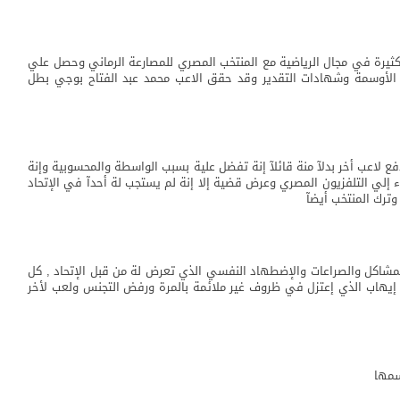
يرة في مجال الرياضية مع المنتخب المصري للمصارعة الرماني وحصل علي
زية الأوسمة وشهادات التقدير وقد حقق الاعب محمد عبد الفتاح بوجي بطل
دفع لاعب أخر بدلآ منة قائلآ إنة تفضل علية بسبب الواسطة والمحسوبية وإنة
ء إلي التلفزيون المصري وعرض قضية إلا إنة لم يستجب لة أحدآ في الإتحاد
ترك المنتخب أيضآ
شاكل والصراعات والإضطهاد النفسي الذي تعرض لة من قبل الإتحاد , كل
إيهاب الذي إعتزل في ظروف غير ملائمة بالمرة ورفض التجنس ولعب لأخر
سمها