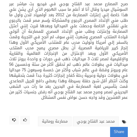
صرح المصارع محمد عبد الفتاح بوجي في فيديو بث مباشر عبر
السوشيال ميديا وقال أنا لا أعلم ما سبب الهجوم الذي أري يشن علي
هذا خاصة إني إعتزلت المصارعة من 2012 بعد أولمبياد لندن وأول ما
طلب مني الإتحاد المصري الرجوع والمشاركة بإسم مصر قمت بالرجوع
علي نفقتي الخاصة وحصلت علي الميداليا وبعدها قررت إنني أعتزل
المصارعة وإعتزلت وطلب مني الإتحاد المصري للمصارعة أن أتولي
قيادة المنتخب المصري وشعرت إنني سوف لم أنجح في التجربة وقمت
بالسفر إلي أمريكا وتوليت مدرب عام للمنتخب الأمريكي الأول وهذا
إنجاز كبير للرياضية المصرية أن بطل مصري يصبح مدرب المنتخب
الأمريكي الأول وبعد الإعتزال من الإنجازات العالمية والقارية
والإقليمية لمصر ثلاث 3 ميداليات ذهب في دورات و واحدة برونز ثلاث
ميداليات في بطولات عالم ذهب لم تحقق أكثر من ستة وخمسين 56
عام وبرونز وفضة في عالم شباب وأكثر من خمسة وسبعون 75 ميداليا
في بطولات دولية وعربية رحلة كفاح إنجازات كثيرة جدآ قمت بتحقيقها
وكنت أنتظر أقل شئ حفلة بسيطة وهذا يعطي دافع للجيل الصاعدي
قمت بتأسيس لعبة المصارعة في البحرين بعد ما رأت حب الشعب
البحريني لمصر وصرح محمد عبد الفتاح بوجي أنه رفض جنسيات كثير من
عمر العشرين وقد واجه حسن عواض نفس المشاكل
محمد عبد الفتاح بوجي
مصارعة رومانية
Share