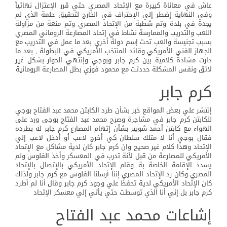
عاش في معاناة كبيرة مع الإتحاد المصري حتي قرر الإعتزال نهائيآ
وفي النهاية إضطر إلي الإحتراف في الخارج لتحقيق حلمة الذي لم
يجدة في بلدة وتم شطبة من الإتحاد المصري وتم منعة من مزاولة
اللعب والتدريب والممارسة نشاط في إتحاد المصارعة الروماني المصري
بسبب تجنيسة والعب تحت إسم دولة أخري بعد ما عمل في التدريب مع
الجهاز الفني الأمريكي وقائد المنتخب الأمريكي في البطولة , بعد ما
دارت مشادة كلامية بين كرم جابر وبوجي وإنتهي الحوار بشكل غير
لائق ونفس المشكلة حددثت مع محمود فوزي بطل المصارعة الرومانية
كرم جابر
إنتشر علي بعض المواقع خبر بشأن طرد الكابتن محمد عبد الفتاح بوجي
للكابتن كرم جابر في مشاجرة وصرح محمد عبد الفتاح بوجى ورد على
الهواء مع كابتن أحمد شوبير بشأن إتهام المصارع كرم جابر له بطرده
فقال بوجي أنا لا متلك سلطان كي أخرج لاعب أو أدخل لاعب إلي
الإتحاد وهذا كلام غير صحيح وان كرم جابر كان لدية مشاكل مع الإتحاد
الأمريكي للمصارعة من قبل لأنة تدرب في المعسكر وأخذ الفلوس ولم
يسدد الإقامة الخاصة بة وقام الإتحاد الأمريكي بالإتصال بالإتحاد
المصري وكان رد الإتحاد المصري إننا أرسلنا الفلوس مع كرم جابر ولذلك
كان الإتحاد الأمريكي لدية تحفظ علي وجود كرم جابر وقال أنا لم أطرد
كرم جابر بل إني أنا الذي توسطت حتي يأتي إلي معسكر الإتحاد
إشاعات محمد عبد الفتاح