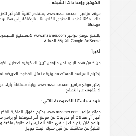
الكوكيز وإعدادات الشبكه
:
موقع مزامير www.mzamer.com يستخ
جودتها.
بالطبع موقع مزامير om
Google AdSense الشركة المعلنة.
أخيرآ
:
من ضمن هذه البنود نحن ملزمون تبين لك كيفية تعطيل الكوك
إحترام السياسة المستخدمة وثيقة تمثل الخطوط العريضه لموق
يعتبر موقع مزامير amer.com
لا يتقوف عن التصفح.
بنود سياستنا الخصوصية الأتي
:
أخبار أو مقالات أو تدوينات من موقع أخر لموقعنا أو برامج 
برنامج فلن يتم ذلك إلا في حالة أنة ليس لة حقوق ملكية و
التبليغ عن معاقبته من قبل محرك البحث جوجل.