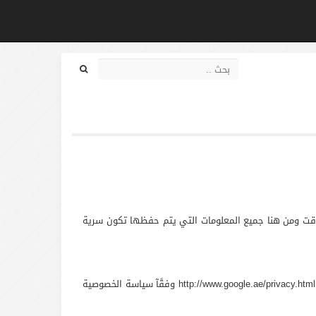
تاريخ / وقت ومن هنا جميع المعلومات التي يتم حفظها تكون سرية
تم تزويد مربع البحث بواسطة جوجل Google تطبيق الموافقة علي تطبيق سياسة خصوصية جوجل تمنح شركة جوجل الموجودة على http://www.google.ae/privacy.html Google وفقًآ سياسة الخصوصية