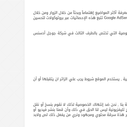
لزوار لمعرفة أكثر المواضيع إهتمامآ وبحثآ من خلال الزوار ومن خلال
ذلك يمكننا تطوير المحتوي الخاص بنا , بالإضافة إلي هذا يوجد بعض الشركات التي تعلن لدينا تطلع علي الكوكيز مثل شركة جوجل أدسنس Google AdSense تتبع هذه الإحصائيات عبر بروتوكولات لتحسين
جعة سياسة الخصوصية التي تختص بالطرف الثالث في شركة جوجل أدسنس
جتمعات العربية , يستخدم الموقع شروط يجب علي الزائر ان يتقبلها أو أن
Privacy P لمواقع الأنترنت لذلك تم وضع قوانين خاصة بنا , نحن ضد إنتهاك الخصوصية لذلك لا نقوم بنسخ أو نقل
ج تليفزيونية ليس لنا الحق في ذلك وأن قمنا بنشر فيديو أو
نعتبر هذة سرقة محتوي ومجهود ونري من يفعل ذلك لص ولابد