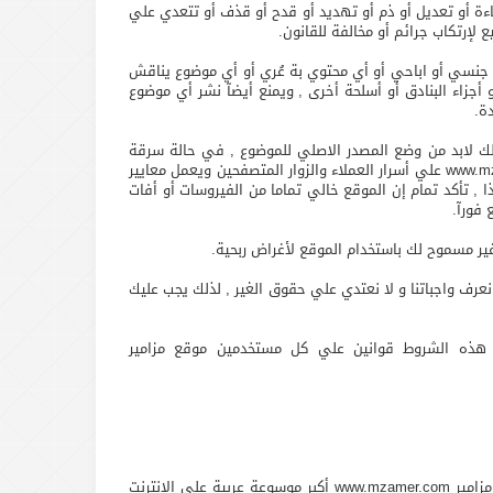
رسال أي مادة بها إساءة أو تعديل أو ذم أو تهديد أو قدح أو قذف أو تتعدي علي
لإرتكاب جرائم أو مخالفة للقانون.
في جوجل أدسنس Google AdSense لذلك ممنوع منعآ باتآ نشر محتوي جنسي أو اباحي أو أي محتوي بة عُري أو أي موضوع يناقش
أجزاء البنادق أو أسلحة أخرى , ويمنع أيضآ نشر أي موضوع
دة.
فقة الموقع , وإن تم ذلك لابد من وضع المصدر الاصلي للموضوع , في حالة سرقة
محتوي يتم التبليغ عن المواقع السارق ويتم معاقبتهم من خلال محرك البحث جوجل , ونحن لا نتهاون في ذلك.يحافظ موقع مزامير www.mzamer.com علي أسرار العملاء والزوار المتصفحين ويعمل معايير
 , تأكد تمام إن الموقع خالي تماما من الفيروسات أو أفات
 فورآ.
 ذلك طالما نعرف واجباتنا و لا نعتدي علي حقوق الغير , لذلك يجب عليك
ا.تُطبق على هذه الشروط قوانين علي كل مستخدمين موقع مزامير
نحن فريق عمل متكامل لتدوين المقالات الفنية والمواضيع الكتابية وبث كل ما هو جديد وحصري ومفيد بكل مصداقية لذلك قمنا في بوابة مزامير www.mzamer.com أكبر موسوعة عربية علي الإنترنت