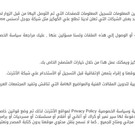
دم تقنية الكوكيز لتخزين المعلومات لتسجيل المعلومات للصفحات التي تم التوصل اليها من قبل ا
www.mzamer.c لاتستطيع السيطرة أو الوصول إلي هذه الملفات ولسنا مسؤلين عنها , عليك مرا
يز ويمكنك عمل هذا من خلال خيارات المتصفح الخاص بك.
عنا و إقراء بتمعن الإتفاقية قبل التسجيل أو الأستخدام علي شبكة الأنترنت.
www.mz بوابة مستقلة بأياد عربية لتدوين المقالات الفنية والمواضيع الهامة التي تناقش وتفيد الم
موقع مزامير www.mzamer.com يحترم حقوق الملكية الفكرية وسياسة الخصوصية olicy
مدفوعة لها سير نمبر أو كراك أو أغاني أو أفلام أو مسلسلات أو مسرحيات أو برام
 مجاني ومتاح للجميع , كما لا نسمح بنقل محتوي موقعنا بدون كتابة المصدر و