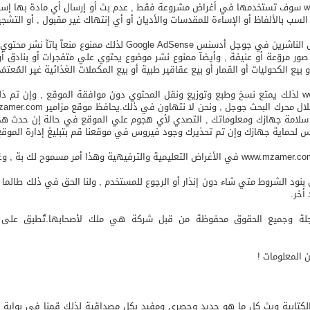
في حالة الموافقة لإستخدام موقع مزامير www.mzamer.com سوف تستخدمها في أغراض مشروعة فقط , عدم بث أو إ
ب بالألفاظ أو الإساءة للمقدسات والأديان أو أي إنتهاك غير مقبول , أو التشجيع 
موقع مزامير www.mzamer.com يحترم القيود المفروضة على الناشرين 
ر مروّعة أو عنيفة , وأيضآ ممنوع نشر موضوع يحتوي علي متفجرات أو بنادق أو 
 بيع الكحوليات أو القمار أو بيع عقاقير طبية أو بيع المكملات الغذائية غير المُعتمَ
جميع حقوق النشر محفوظة لموقع مزامير www.mzamer.com لذلك يمتع نسخ وطبع وتوزيع ونقل المحتوي دون موا
علي سلامة جهازك ومعلوماتك , التصدي لأي هجوم علي الموقع في حالة إن حدث هذا
يرس لحماية جهازك وإن تم تحذيرك وجود فيروس في موقعنا قم بتبليغ إدارة الموقع
www.mzam بحقة من حيث تعديل بنود الشروط متي شاء دون إنذار أو الرجوع للمستخدم , ولنا الحق في
 أخر.
www.mzamer. علامة تجارية مسجلة وجميع الحقوق محفوظة من قبل شركة هي ملك لأصحابه
 المعلومات !