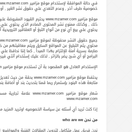
خصوصية طرف أخر , وعدم التعدي علي حقوق نشر الغير , أو الس
ذلك , وكذلك ممنوع نشر المحتوى الصادم الذي يحتوي علي صو
يحتوي علي بيع أي نوع من أنواع التبغ أو العقاقير الترويحية أو
صارمة بسرية آمنة للإلتزام بهذا المبدأ , كما إننا نحافظ 
البرامج أو أي شئ يضر بالزائر , لذلك عليك إستخدام آنتي ف
الإستخدام العادل هو المقصود بة أن تستخدم موقع مزامير www.mzamer.com في الأغراض التعليمية والترفيهية وهذا أمر مسموح لك بة , وغير مسموح لك باستخدام الموقع لأغراض ربحية.
يحتفظ موقع مزامير er.com
متابعة هذه البنود بإستمرار ربما قمنا بتحديث بند أو أضافة بند
شعار موقع مزامير com
www.mzamer.com
إذا كنت تريد أي أسئله عن سياسة الخصوصيه !وتريد المزيد من
من نحن who are we