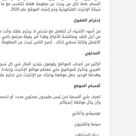
أقسام عامة لكل من يبحث عن معلومة هامة تتناسب مع ما 
شبكة الإنترنت العنكبوتية وتم إنشاء الموقع عام 2020.
إحترام العقول
من أسوء الأشياء أن تتعامل مع شخص لا يحترم عقلك وأنت مث
من أجل النقد ومناقشة الأفكار وهذا أمر يقبلة مجتمع راقي سو
الأفضل ولكننا نسعي لذلك , أصبح الناس تبحث عن المعلومة م
المحتوي
الكثير من أصحاب المواقع يقومون بتبذير المال في كل شئ 
العربي وتكرار المواضيع علي معظم مواقع الإنترنت وإعاد
وهدفنا الوحيد جعل موقعنا بوابتك عبر الإنترنت نحن نحترم عق
أقسام الموقع
تعرف علي أقسمنا نحن ليس مقيدون بمحتوي محدد أو تخصص 
وأن ينال موقعنا إعجباكم.
موسيقى وأغاني
سينما وتلفزيون
حياة المشاهير