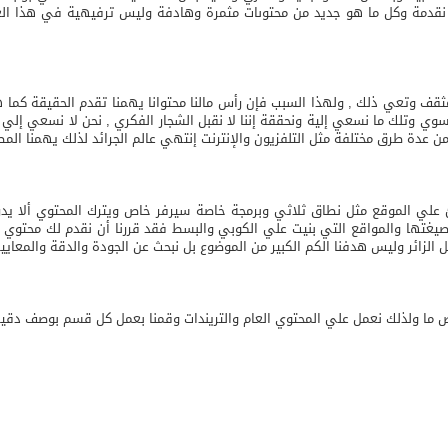
نقدمة وكل ما هو جديد من محتوىات مثمرة وهادفة وليس ترفيهية في هذا ال
قف وتعي ذلك , ولهذا السبب فإن رأس مالنا محتوانا يهمنا تقدم الحقيقة كما ه
ي وتلك ما نسعي إلية ونحققة إننا لا نقبل الشجار الفكري , نحن لا نسعي إلي الم
ن عدة طرق مختلفة مثل التلفزيون والإنترنت إنتهي عالم الجرائد لذلك يهمنا الم
علي الموقع مثل نطاق ثلاثي وبرمجة خاصة سيرفر خاص ويترك المحتوي ألا يدرك
ة صيغتها والمواقع التي بنيت علي الكوبي والبسط فقد قررنا أن نقدم لك محتو
ل الزائر وليس هدفنا الكم الكبير من الموضوع بل نبحث عن الجودة والدقة والمعايير
ما ولذلك نعمل علي المحتوي العام والتريندات وقمنا بعمل كل قسم بوصف دقي