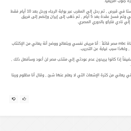
ة جنوب أفريقيا.
قام عمرو وردة بالإنضمام لصفوف أبولون ليماسول وفاماجوستا في قبرص , ثم رحل إلي المغرب عبر بوابة الرجاء ورحل بعد 10 أيام فقط
من انضمامه إلي النادي , ثم لإنتقل أيضاً إلى دوسكا القبرصي وتم فسخ عقدة بعد 5 أيام , ثم ذهب إلى إيران وإنضم إلى فريق
خرج عمرو وردة عبر إتصال تليفوني علي برنامج اللعيب عبر قناة mbc مصر قائلاً : أنا مريض نفسي وبتعالج ووضح أنة يعاني من الإكتئاب
, ولهذا سبب غيابة عن التدريب.
 مضيفاً إذا كانوا يريدون عدم عودتي إلي منتخب مصر لن أعود وسأفعل ذلك ,
ي يعاني من كثرة الإشعات التي لا يعلم عنها شئ , وقال أنا مظلوم وربنا