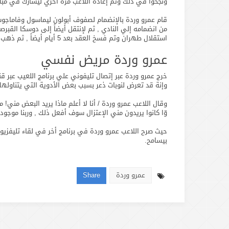
ونجحوا في ذلك وتم إعادة اللاعب مرة أخري ليشارك في مبار
استقلال طهران وتم فسخ العقد بعد 5 أيام أيضاً , ثم ذهب إلي نادي فاركو بالدوري المصري.
عمرو وردة مريض نفسي
وإنة قد تعرض لنوبات ذعر بسبب بعض الأدوية التي يتناولها 
وقال اللاعب عمرو وردة / أنا لا أعلم ماذا يريد البعض مني!
وّا كانوا يريدون مني الإعتزال سوف أفعل ذلك , وربنا موجود.
حيث صرح اللاعب عمرو وردة في برنامج أخر في لقاء تليفزيون
بيسامح.
عمرو وردة
Share