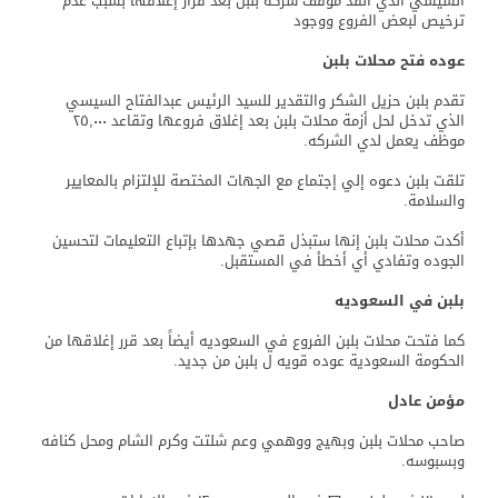
السيسي الذي أنقذ موقف شركة بلبن بعد قرار إغلاقها بسبب عدم
ترخيص لبعض الفروع ووجود
عوده فتح محلات بلبن
تقدم بلبن حزيل الشكر والتقدير للسيد الرئيس عبدالفتاح السيسي
الذي تدخل لحل أزمة محلات بلبن بعد إغلاق فروعها وتقاعد ٢٥,٠٠٠
موظف يعمل لدي الشركه.
تلقت بلبن دعوه إلي إجتماع مع الجهات المختصة للإلتزام بالمعايير
والسلامة.
أكدت محلات بلبن إنها ستبذل قصي جهدها بإتباع التعليمات لتحسين
الجوده وتفادي أي أخطأ في المستقبل.
بلبن في السعوديه
كما فتحت محلات بلبن الفروع في السعوديه أيضاً بعد قرر إغلاقها من
الحكومة السعودية عوده قويه ل بلبن من جديد.
مؤمن عادل
صاحب محلات بلبن وبهيج ووهمي وعم شلتت وكرم الشام ومحل كنافه
وبسبوسه.