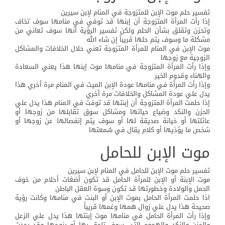
تفسير حلم موت الإبن للمتزوجة في المنام لإبن سيرين
إذا رأت المرأة المتزوجة أن إبنها قد توفي في منامها سوف تخاف
وتحزن وتقلق بشأن الحلم ولكن تفسير الرؤية أنها سوف تعاني من
مشكلة ما وسوف يتم حلها قريباً إن شاء الله
موت الإبن في المنام للمرأة المتزوجة تعني حلال الخلافات والمشاكل
الزوجية مع زوجها
وإذا رأت المرأة المتزوجة في منامها موت إبنها هذا يعني السعادة
والهناء وقدوم الخير
وإذا رأت المرأة في منامها عودة الإبن الميت في المنام مرة أخري هذا
يدل علي عودة المشاكل والخلافات مرة أخري
إذا حلمت المرأة المتزوجة أن إبنتها قد توفت في المنام هذا يدل علي
الحزن والنكد وضياع حياتها ومشاكل سوق تقابلها من زوجها أو
عائلتها أو خيانة صديقة لها أو سوف يتم إنفصالها عن زوجها أو
شخص ما يؤذيها أو كلام يقال في سُمعتها
موت الإبن للحامل
تفسير حلم موت الإبن للحامل في المنام لإبن سيرين
موت الإبنة أو الإبن للمرأة الحامل قد تكون أضغاث أحلام من خوف
الحمل والولادة وخطورتها قد تكون وسوة العقل الباطن
اذا حلمت المرأة الحامل بموت الإبن أو البنت في منامها وكانت رؤية
صحيحة هذا يدل علي زوال همها وغمها قريباً
وإذا رأت المرأة الحامل في منامها موت إبنتها هذا يدل علي الزعل
والحزن والنكد والهموم التي سوف تلحق بها أو بزوجها وقد يحدث