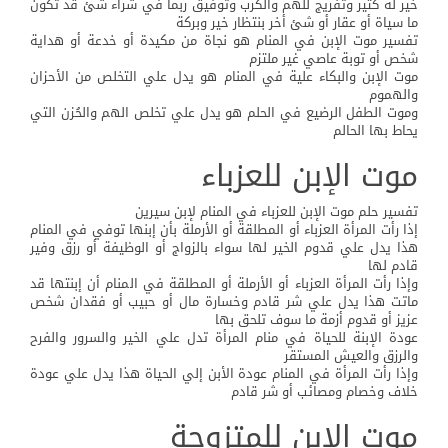
خير لة كثير وتفريج للهم والكرب وتوفيق ربما في شراء شئ قد تكون
ما سياة أو عقار أو شئ أخر بنتظار خير وبركة
تفسير موت الإبن في المنام هو نجاة من مكيدة أو خدعة أو هداية
شخص أو توبة عاصي غير ملتزم
موت الإبن والبكاء علية في المنام هو يدل علي التخلص من الأحزان
والهموم
وموت الطفل الرضيع في الحلم هو يدل علي تخلص الهم والحُزن التي
يحاط بها الحالم
موت الإبن للعزباء
تفسير حلم موت الإبن للعزباء في المنام لإبن سيرين
إذا رأت المرأة العزباء أو المطلقة أو الأرملة بأن إبنها توفي في المنام
هذا يدل علي قدوم الخير لها سواء بالزواج أو الوظيفة أو رزق وفير
قادم لها
وإذا رأت المرأة العزباء أو الأرملة أو المطلقة في المنام أن إبنتها قد
ماتت هذا يدل علي شر قادم وخسارة مال أو حبيب أو فقدان شخص
عزيز أو قدوم أزمة ما سوف تلحق بها
عودة الإبنة للحياة في منام المرأة تدل علي الخير والسرور والفرح
والرزق والعيش المستقر
وإذا رأت المرأة في المنام عودة الأبن إلي الحياة هذا يدل علي عودة
خلاف وخصام ومصائب أو شر قادم
موت الإبن للمتزوجة