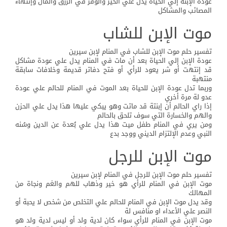
عودة الإبنة إلي الحياة يدل علي الخير والوفر في الرزق والمال وإنتهاء
المصائب والمشاكل
موت الإبن للشاب
تفسير حلم موت الإبن للشاب في المنام لإبن سيرين
عودة الإبن إلي الحياة بعد أن مات في المنام يدل علي عودة مشاكل
قد إنتهت أو شر يعود للرأي أو فتح دفاتر قديمة وخلافات سابقة
منتهبة
وربما تدل عودة الإبن للحياة بعد الموت في المنام للحالم علي عودة
عدو لة مرة أخري
إذا راي الحالم أن إبنتة قد ماتت وهو يبكي عليها هذا يدل علي الحزن
والهم والخسارة التي سوف تلحق بالحالم
ومن يري في المنام طفل ميت هذا يدل علي بُعدة عن الدين وسُنه
النبي وعدم الإلتزام الديني ووجد بدع
موت الإبن للرجل
تفسير حلم موت الإبن للرجل في المنام لإبن سيرين
موت الإبن في المنام للرأي هو خير وذهاب للهم والغم ونجاة من
المهالك
وقد يدل موت الإبن في المنام للحالم علي التخلص من شخص لا يحبة أو
النصر علي الأعداء او منافس لة
موت الإبن في المنام للرأي سواء كان لدية ولد أو ليس لدية ولد هو