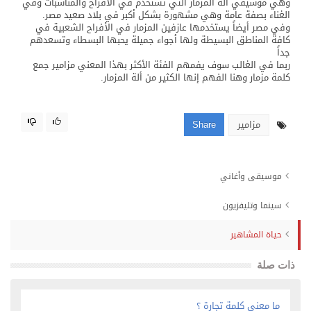
وهي موسيقي ألة المزمار التي تستخدم في الأفراح والمناسبات وفي
الغناء بصفة عامة وهي مشهورة بشكل أكبر في بلاد صعيد مصر.
وفي مصر أيضاً يستخدمها عازفين المزمار في الأفراح الشعبية في
كافة المناطق البسيطة ولها أجواء جميلة يحبها البسطاء وتسعدهم
جداً
ربما في الغالب سوف يفمهم الفئة الأكثر بهذا المعني مزامير جمع
كلمة مزمار وهنا الفهم إنها الكثير من ألة المزمار.
مزامير
Share
موسيقى وأغاني
سينما وتليفزيون
حياة المشاهير
ذات صلة
ما معني كلمة تجارة ؟