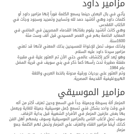
مزامير داود
يأتي في بال البعض حينما يسمع الكلمة فوراً إنها مزامير داود أو
كلمات داود وهي أناشيد حمد لله وتسابيح وتمجيد وسجود وجأت في
الكتاب المُقدس.
وهي كانت أناشيد يقوم بغنائها القدماء المصريين في الماضي في
المعابد الخاصة بهم في العصر المسيحي قبل ألف وست مئة
1600سنة.
ولذلك سوف تصل للإخواة للمسيحين بذلك المعني لأنها قد تعني
مزامير سيدنا داود عليه السلام.
وهو يُعد أكبر إكتشاف عالمي حتي الأن تم العثور علية في مقبرة
طفلة صغيرة تحت رأسها كما ذكر في بني سويف في قرية المضل
عام 1984.
وتم العثور علي برديات ورقية مدونة بالخط العربي واللغة
الهيروغليفية القديمة المصرية.
مزامير الموسيقي
المزمار ألة بسيطة وجميلة جداً في السمع وحين تعزف أكثر من أله
في وقت واحد بشكل فني تسمع جُمل موسيقية جميلة للغاية ويعمل
بها بعض عازفين المزمار في الأفراح الشعبية قبل بداية الزفاف.
سوف تصل لأغلب الناس بالمزامير الموسيقية وسوف يفمهم أهل الفن
كذلك أيضاً مزامير الغناء والعزف علي المزمار وتصل لهم الكلمة جمع
مزمار.