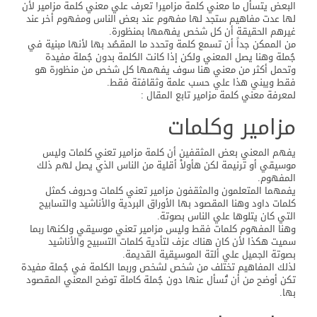
البعض يتسأل ما معني كلمة مزامير! تعرف علي معني كلمة مزامير لأن
لها عدت مفاهيم ستجد لها مفهوم عند بعض الناس ومفهوم أخر عند
غيرهم الحقيقة أن كل شخص يفهمها بمنظورة.
من الممكن جداً أن تسمع كلمة وتحدد ما المقصُد بها لأنها مبنية في
جُملة وهنا يصل المعني ولكن إذا كانت الكلمة بدون جُملة مفيدة
وتحمل أكثر من معني هنا سوف يفهمها كل شخص من منظورة هو
فقط ويبني هذا علي حسب علمة وثقافتة فقط.
لمعرفة معني كلمة مزامير تابع المقال :
مزامير وكلمات
يفهم المعني بعض المثقفين أن كلمة مزامير تعني كلمات وليس
موسيقي أو ترنيمة لكن هأولاْ أقلية من الناس الذي يصل لهم ذلك
المفهوم.
يفمهما المتعلمون والمثقفون مزامير تعني كلمات وحروف كمثل
كلمات داود وهنا المقصود بها الأوراق البردية والأناشيد والتسابيح
التي كان يتلوها علي الناس بصوتة.
وهنا المفهوم كلمات فقط وليس مزامير تعني موسيقي ولكنها ربما
سميت هكذا لأن كان هناك عزف لتأدية كلمات التسبيح والأناشيد
بصوتة الجميل علي ألتة الموسيقية القديمة.
لذلك المفاهيم تختلف من شخص لشخص وربما الكلمة في جُملة مفيدة
تكن أوضح من أن تُسأل عنها دون جُملة كاملة توضح المعني المقصود
بها.