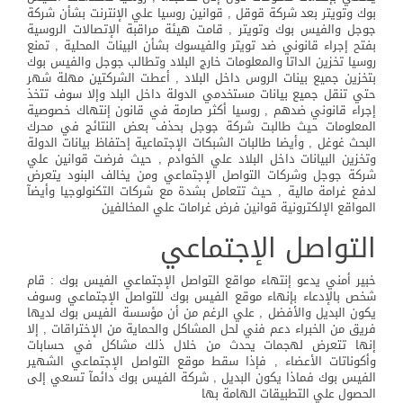
بوك وتويتر بعد شركة قوقل , قوانين روسيا علي الإنترنت بشأن شركة
جوجل والفيس بوك وتويتر , قامت هيئة مراقبة الإتصالات الروسية
بفتح إجراء قانوني ضد تويتر والفيسوك بشأن البينات المحلية , تمنع
روسيا تخزين الداتا والمعلومات خارج البلاد وتطالب جوجل والفيس بوك
بتخزين جميع بينات الروس داخل البلاد , أعطت الشركتين مهلة شهر
حتي تنقل جميع بيانات مستخدمي الدولة داخل البلد وإلا سوف تتخذ
إجراء قانوني ضدهم , روسيا أكثر صارمة في قانون إنتهاك خصوصية
المعلومات حيث طالبت شركة جوجل بحذف بعض النتائج في محرك
البحث غوغل , وأيضا طالبات الشبكات الإجتماعية إحتفاظ بيانات الدولة
وتخزين البيانات داخل البلاد علي الخوادم , حيث فرضت قوانين علي
شركة جوجل وشركات التواصل الإجتماعي ومن يخالف البنود يتعرض
لدفع غرامة مالية , حيث تتعامل بشدة مع شركات التكنولوجيا وأيضآ
المواقع الإلكترونية قوانين فرض غرامات علي المخالفين
التواصل الإجتماعي
خبير أمني يدعو إنتهاء مواقع التواصل الإجتماعي الفيس بوك : قام
شخص بالإدعاء بإنهاء موقع الفيس بوك للتواصل الإجتماعي وسوف
يكون البديل والأفضل , علي الرغم من أن مؤسسة الفيس بوك لديها
فريق من الخبراء دعم فني لحل المشاكل والحماية من الإختراقات , إلا
إنها تتعرض لهجمات يحدث من خلال ذلك مشاكل في حسابات
وأكوناتات الأعضاء , فإذا سقط موقع التواصل الإجتماعي الشهير
الفيس بوك فماذا يكون البديل , شركة الفيس بوك دائمآ تسعي إلى
الحصول علي التطبيقات الهامة بها