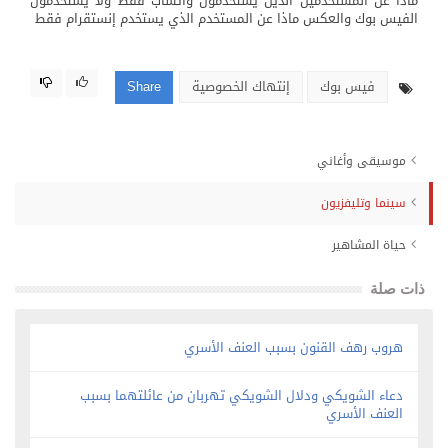
ماذا عن المستخدمين الذين يستخدمون واتساب فقط ولا يستخدمون
الفيس بوك والعكس ماذا عن المستخدم الذي يستخدم إنستقرام فقط
فيس بوك
إنتهاك الخصوصية
Share
موسيقى وأغاني
سينما وتليفزيون
حياة المشاهير
ذات صلة
هروب رهف القنون بسبب العنف الأسري
دعاء الشويكي ودلال الشويكي تهربان من عائلتهما بسبب
العنف الأسري