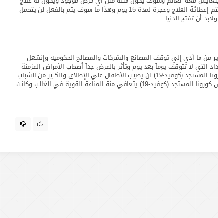
أن فيروس كورونا المستجد (كوفيد-19) سوف يتعايش معة العالم وسوف يكون مثلة مثل أي مرض موجود ويكون لة علاج
في الصيدلية من يصاب بة سوف يتم عزلة في حجر صحي ويتم إعطائة العلاج وحجرة لمدة 15 يوم وهذا ما سوف يتم بالفعل لن يتحمل
ابد أن تفتح الدنيا
دير من ما أدي إلي توقف المصانع والشركات والمصالح الحكومية وإنشغل
داد التي لا تتوقف يومآ بعد يوم وتأثر بالمرض جدآ أصحاب الأمراض المزمنة
وكبار السن وهم أكثر حالات الوفيات والعجيب أن فيروس كورونا المستجد (كوفيد-19) لن يصيب الأطفال علي الإطلاق والكثير من الشباب
تعافي منة ونسبة الوفيات في الشباب قليلة جدآ لأن فيروس كورونا المستجد (كوفيد-19) يتعافي منة المناعة القوية في الغالب وكانت