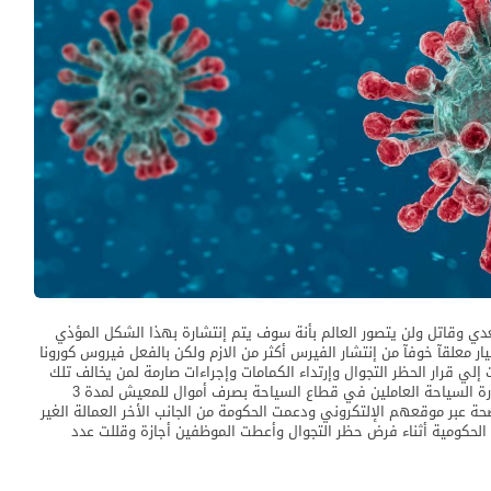
لصينيون على فيروس كورونا المستجد (كوفيد-19) معدي وقاتل ولن يتصور العالم بأنة سوف يتم إنتشارة بهذا الشكل المؤذي
ار معلقآ خوفآ من إنتشار الفيرس أكثر من الازم ولكن بالفعل فيروس كورونا
ت الحكومات إلي قرار الحظر التجوال وإرتداء الكمامات وإجراءات صارمة لمن يخالف تلك
القرارات الحكومية بغرامات مالية كبيرة وحبس كما دعمت وزارة السياحة العاملين في قطاع السياحة بصرف أموال للمعيش لمدة 3
 عبر موقعهم الإلتكروني ودعمت الحكومة من الجانب الأخر العمالة الغير
لحكومية أثناء فرض حظر التجوال وأعطت الموظفين أجازة وقللت عدد