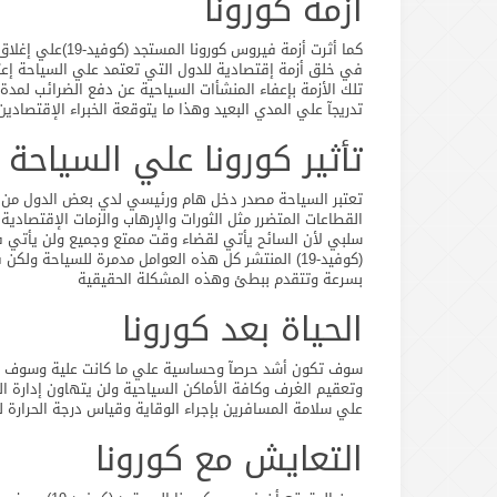
أزمة كورونا
كما أثرت أزمة في
في خلق أزمة إقتصادية للدول التي تعتمد علي السياحة إع
تلك الأزمة بإعفاء المنشأات السياحية عن دفع الضرائب لم
تدريجآ علي المدي البعيد وهذا ما يتوقعة الخبراء الإقتصادين
تأثير كورونا علي السياحة
تعتبر السياحة مصدر دخل هام ورئيسي لدي بعض الدول من أكب
القطاعات المتضرر مثل الثورات والإرهاب والزمات الإقتصادية 
سلبي لأن السائح يأتي لقضاء وقت ممتع وجميع ولن يأتي في 
(كوفيد-19) المنتشر كل هذه العوامل مدمرة للسياحة 
بسرعة وتتقدم ببطئ وهذه المشكلة الحقيقية
الحياة بعد كورونا
سوف تكون أشد حرصآ وحساسية علي ما كانت علية وسوف يكون
وتعقيم الغرف وكافة الأماكن السياحية ولن يتهاون إدارة 
علي سلامة المسافرين بإجراء الوقاية وقياس درجة الحرارة
التعايش مع كورونا