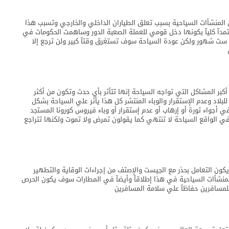
روس كورونا المستجد (كوفيد-19)علي إغلاق المنشأات السياحية بسبب تعلق الطياران الداخلي والخارجي وتسبب هذا
تمدآ كليآ بكونها دخل قومي للعملة الصعبة الدور وساهمت الحكومات في
دة ست شهور ولكن عودة السياحة سوف تستغرق وقتآ كبير ولن ترجع إلا
ر المشاكل التي تواجه السياحة إنها تتأثر بأي حدث وتكون من أكثر
للبلاد وعدم الإستقرار والوباء المنتشر كل هذا يأثر علي السياحة بشكل
أجواء ثورة أو إرهاب أو عدم إستقرار أو وباء فيروس كورونا المستجد
ولكن في الواقع السياحة لا تنتهي كما يقولون تمرض ولا تموت ولكنها تتراجع
 التعامل بحذر مع الجيست والإصتف من إجراءات الوقاية والتطهير
المنشأات السياحية في هذا إطلاقآ وأيضآ في المطارات سوف يكون الحرص
 للمسافرين حفاظآ علي سلامة المسافرين