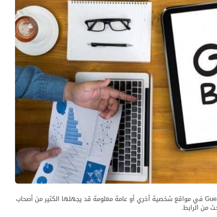
لكل من يلجأ إلي شراء جيست بوست وبالانجليزية هو Guest post في مواقع شخصية أخري أو عامة معلومة قد يجهلها الكثير من أصحاب
ث من الرابط.