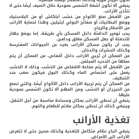
ينبغي ألا تكون أشعة الشمس عمودية خلال الصيف أيضًا حتى لا
تتأذى الأرانب.
من الأفضل صنع الألواح من خشب أبلكاش أو من البلاستيك
ووضع البطانيات أو صفائح البولي ايثيلين، وهذا لحماية الأرانب
من الأمطار والرياح.
يجب توفير الدافئة داخل المسكن بأي طريقة، إما بوضع جهاز
للتدفئة أو جعل المسكن مغلق ودافئ.
يجب أن يكون مسكن الأرانب بعيد عن الحيوانات المفترسة
وكذلك الحشرات والدخان.
من الممكن أن تُربي الأرانب داخل أقفاص، من الممكن أن يتم
عملها من الحديد المجلفن.
من الأفضل ألا يتم صناعة الاقفاص من الخشب، وذلك لا الخشب
يعمل على امتصاص الماء وكذلك البول فيكون صعب عند
التنظيف.
من الممكن أن يتم تربية الأرانب داخل الأكواخ أيضًا، والتي تصنع
من الخيزران أو الخشب، ومن المهم ألا تكون الشمس عمودية
عليها.
ينبغي أن تحظى الأرانب بمكان ومساحة مناسبة من أجل التنقل،
وينبغي كذلك أن تحظى بمكان ملائم للطعام والنوم.
تغذية الأرانب
ينبغي اتباع نظام متكامل للتغذية وكذلك صحيح حتى لا تتعرض
الأرانب إلى الأمراض.