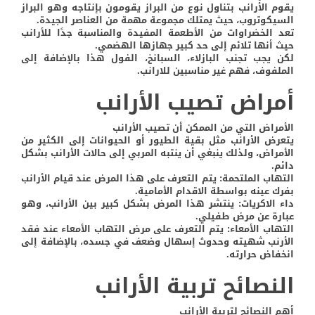
يقوم الأرانب بتناول نوع من البراز يقومون بإنتاجه وهو البراز
السيكوتروب، حيث يمتلك مجموعة مهمة من العناصر الجيدة.
تعد الخضراوات من الأطعمة المفيدة والمناسبة جدًا للأرانب
حيث أنها تلائم إلى حد كبير جهازها الهضمي.
لكن يجب تجنب البازلاء، السبانخ، الفول هذا بالإضافة إلى
الملفوف، فهم غير مناسبين للارانب.
أمراض تصيب الأرانب
الأمراض التي من الممكن أن تصيب الأرانب
يتعرض الأرانب مثل بقية الطيور أو الحيوانات إلى الكثير من
الأمراض، ولذلك ينبغي أن ينتبه المربي إلى حالات الأرانب بشكل
دائم.
التهاب الملتحمة: يتم التعرف على هذا المرض عند قيام الأرانب
بفرك عينه بواسطة الاقدام الأمامية.
داء الاكريات: ينتشر هذا المرض بشكل كبير بين الأرانب، وهو
عبارة عن مرض طفيلي.
التهاب الأمعاء: يتم التعرف على مرض التهاب الأمعاء عند فقد
الأرنب شهيته وحدوث إسهال وضعف في جسده، بالإضافة إلى
انخفاض حرارته.
النصائح تربية الأرانب
أهم النصائح لتربية الأرانب