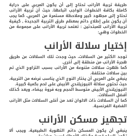
طريقة تربية الأرانب تحتاج إلى أن يكون المربي على دراية
كاملة بكافة الخطوات الواجب اتباعها، حيث أن تربية الأرانب
تحتاج إلى مجهود كبير وملاحظة مستمرة من المربي، كما يجب
أن يكون على إطلاع دائم بمعظم طرق التربية الجديدة ,
كيفية
تربية الأرانب للمبتدئين : تعتمد تربية الأرانب على مجموعة من
الخطوات وهي:
إختيار سلالة الأرانب
توجد الكثير من السلالات، حيث وجدت تلك السلالات عن طريق
هجرة الأرانب من منطقة إلى أخرى.
كما ظهرت سلالات متنوعة من الأرانب بسبب التزاوج الذي تم
بين سلالات مختلفة.
ينبغي على المربي أن يختار النوع الذي يناسب غرضه من التربية،
حيث تحتوي سلالة النيوزيلندي الأبيض على لحم بكمية كبيرة.
النيوزيلندي الأبيض متوسط الحجم وبه فروة بيضاء، ويعد كذلك
أفضل السلالات.
كما أن السلالات ذات الالوان تعد من أغلى السلالات مثل الأرانب
الفضية الفرنسية.
تجهيز مسكن الأرانب
ينبغي أن يكون المسكن دائم التهوية الطبيعية، ويجب ألا
تكون الرياح قوية وكذلك الأمطار ليست مباشرة.