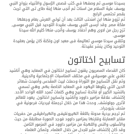
بسيدنا موسى تم وصفها في كتب قصص الرُسول والأنبياء بزواج النبي
يوسف علية السلام من اسنات ثم أنجب منها إبنة طاى تى التي تربت
بقصر تحتمس الرابع.
ثم تزوج منها ابن امنحتب الثالث بعد أن تولي العرش بعام وجعلها
ملكة مصر, وقد أرسى النبي يوسف عقيدة التوحيد قبل النبي موسى,
تزج رجل من لاوى وهم أحفاد يوسف وأنجب منها كليم الله سيدنا
موسى.
وتلقي سيدنا موسي تعاليمة فى معبد اون ولكنة كان يؤمن بعقيدة
التوحيد وكان ينشر عقيدتة.
تسابيح اختاتون
كان القدماء المصريون يغنون تسابيح اختاتون في المعابد وهي أناشيد
تغني علي موسيقي في مختلف المناسبات الإجتماعية والدينية.
وتم نقل التسابيح مع التوراة وحملت لبيت المقدس وأصبحت شعائر
الدين التي يتلوها اليهود في المعابد الخاصة بهم, وهي تسمي
بالنشيد الكبير أو فاتحة تسابيح وهي كلمات تُمجد اللله الواحد الأحد.
إكتشاف علاقة مزامير داوود وأناشيد وتسابيح اخناتون, يعود للعالم
لأثرى جولونشف, وحدث هذا من خلال ترجمتة لبرديات فرعونية في
متحف بتروجراد,
ثم ترجم بردية مدونة باللغة الهيروغليفى والهيراطيقى من حفريات
مقابر العمارنة وقارنها بمزامير داوود فوجد الصورة مطابقة من حيث
والأسلوب والنص واللهجة من مزامير داوود في المزمور الثامن.
وقد كان إكتشاف مثير للجدل من خلال العلماء, وتمكن العلماء