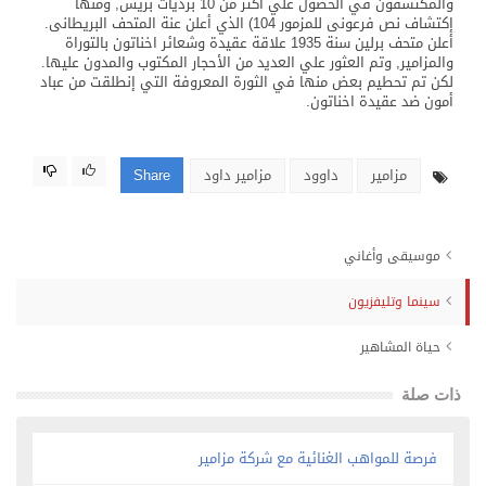
والمكتشفون في الحصول علي أكثر من 10 برديات بريس, ومنها
إكتشاف نص فرعونى للمزمور 104) الذي أعلن عنة المتحف البريطانى.
أعلن متحف برلين سنة 1935 علاقة عقيدة وشعائر اخناتون بالتوراة
والمزامير, وتم العثور علي العديد من الأحجار المكتوب والمدون عليها.
لكن تم تحطيم بعض منها في الثورة المعروفة التي إنطلقت من عباد
أمون ضد عقيدة اخناتون.
مزامير
داوود
مزامير داود
Share
موسيقى وأغاني
سينما وتليفزيون
حياة المشاهير
ذات صلة
فرصة للمواهب الغنائية مع شركة مزامير