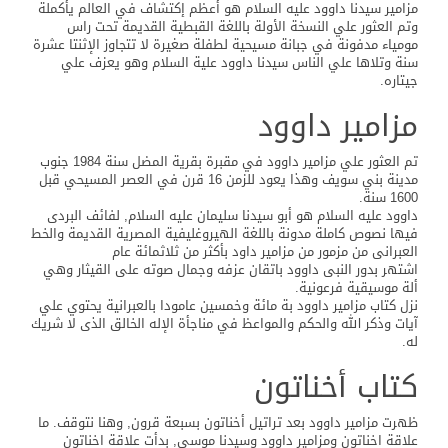
مزامير سيدنا داوود عليه السلام هو أعظم إكتشاف في العالم يأكملة
وتم العثور علي النسخة الأولة باللغة القبطية القديمة تحت راس
مومياء مدفونة في جبانة مسيحية لطفلة صغيرة لا تتجاوز الإثنتا عشرة
سنة وتلاها علي الناس سيدنا داوود علية السلام وهو يعزف علي
جيتاره.
مزامير داوود
تم العثور علي مزامير داوود في مقبرة بقرية المضل سنة 1984 جنوب
مدينة بني سويف وهذا يعود للزمن 16 قرن في العصر المسيحي قبل
1600 سنة.
داوود عليه السلام هو أبو سيدنا سليمان عليه السلام, لفائف البردى
فيها نصوص كاملة مدونة باللغة الهيروغليفية المصرية القديمة والخط
العبرانى من مزمور من مزامير داود بأكثر من ثلاثمائة عام
اشتهر بدور النبى داوود باتقان عزفه وجمال صوته على القيثار وهي
ألة موسيقية فرعونية.
نزل كتاب مزامير داوود بة مائة وخمسين عامودا بالعبرانية يحتوي علي
آيات وذكر الله والحكم والمواعظ في مناجأة الإله الخالق الذى لا شريك
له.
كتاب أخناتون
ظهرت مزامير داوود بعد تراتيل أخناتون بسبعة قرون, وهنا نتوقف. ما
علاقة اخناتون ومزامير داوود وسيدنا موسى, بدأت علاقة اخناتون