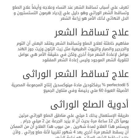
تعرف علي أسباب تساقط الشعر عند النساء وعلاجه وأيضاً علاج الصلع
وتساقط الشعر الوراثي وهو دليل علي إزدياد هرمون التستسترون و
الحل النهائي لذلك الأمر هو زراعة الشعر
علاج تساقط الشعر
مفاهيم خاطئة لعلاج الصلع وتساقط الشعر يعتقد البعض أن الثوم
والجرجير والصبار والزيوت الطبيعية مثل زيت الزتون وزيت جوز الهند
عوامل لإعادة الشعر مرة أخري ولكن في حقيقة الأمر هي عوامل
لتقوية الشعر الموجود وليس إعادة الشعر المفقود
علاج تساقط الشعر الوراثى
perfectodil 5 % برفكتوديل مادة مينوكسديل إنتاج المجموعة المصرية
الأصيلة العبوة 60 ملي رخيصة وفي متناول الجميع
أدوية الصلع الوراثى
طريقة الإستعمال يدلك 1 ميلي علي مناطق الصلع الوراثي مرتين
يوميآ كل 12 ساعة مرة بحيث أن لا يزيد الجرعة عن 2 ميلي جرام ,
ويستمر هذا العلاج لمدة شهرين , من عيوب هذا العلاج أن من الممكن
أن يسقط الشعر مرة أخري بعد 4 شهور تقريبا لأنة صلع وراثي , ولأن
علاج تساقط الشعر الوراثي هو زراعة الشعر