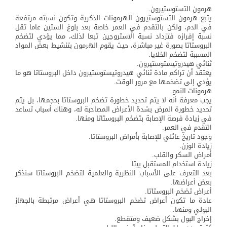
هرمون التستوستيرون.
يتبع هرمون التستوستيرون الهرمونات الذكرية وتكون نسبته مرتفعة
في الدم، ولكن بالتقدم في العمر خاصة بعد بلوغ الستين عاما تقل
نسبة إفرازه فتزداد نسبة الاستروجين تبعا لذلك، مما يؤدي لتضخم
البروستاتا بصورة غير مباشرة، حيث يقوم الهرمون بتنشيط بعض المواد
المسببة لتضخم الخلايا.
ثنائي هيدروتيستوستيرون.
يعتقد أن تراكم مادة ثنائي هيدروتيستوستيرون داخل البروستاتا هو ما
يؤدي إلى تضخمها مع مرور الوقت.
هرمونات النمو.
يجب معرفة أنه لا يتم تحديد خطورة تضخم البروستاتا بحجمها، بل يتم
تحديد خطورة المرض بشدة الأعراض المصاحبة له، وهناك أسباب تساعد
في زيادة فرصة الإصابة بتضخم البروستاتا ومنها.
التقدم في العمر.
وجود تاريخ عائلي للإصابة بأمراض البروستاتا.
زيادة الوزن.
أمراض السكر والقلب.
زيادة استخدام المستقبل بيتا
بعد التعرف على الأسباب النظرية والعلمية لتضخم البروستاتا سنذكر
بعض أعراضها.
أعراض تضخم البروستاتا.
عادة ما تكون أعراض تضخم البروستاتا هي أعراض مرتبطة بالجهاز
البولي ومنها.
إخراج البول بشكل ضعيف ومتقطع.