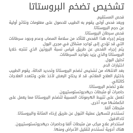
تشخيص تضخم البروستاتا
فحص المستقيم.
ويعد فحص أولى يقوم به الطبيب للحصول على معلومات ونتائج أولية
عن حجم البروستاتا.
فحص سرطان البروستاتا.
ويتم إجراء هذا الفحص للتأكد من سلامة المصاب وعدم وجود سرطانات
التي قد تؤدي إلى تواجد مشاكل في مجرى البول.
يتم إجراء الفحص عن طريق قياس نسبة البروتين الذي تنتجه خلايا
البروستاتا والذي يزيد بتواجد السرطانات.
تحليل البول.
اختبارات الدم.
بعد الانتهاء من تشخيص تضخم البروستاتا وتحديد الحالة، يقوم الطبيب
باختيار العلاج الملائم، قد لا يحتاج البعض لأخذ علاج، وتتعدد العلاجات
كالتالي.
علاج تضخم البروستاتا.
حاصرات أو مثبطات ديهدروتستوستيرون.
تعمل على تثبيط الهرمونات المسببة لتضخم البروستاتا مما يعمل على
انكماشها مره أخرى.
مثبطات ألفا.
تستخدم لتسهيل عملية التبول عن طريق إرخاء المثانة والبروستاتا.
تادالافيل.
استخدام علاج مركب من مثبطات ألفا وحاصرات ديهدروتستوستيرون.
هناك أدوية تستخدم لتقليل الأعراض ومنها.