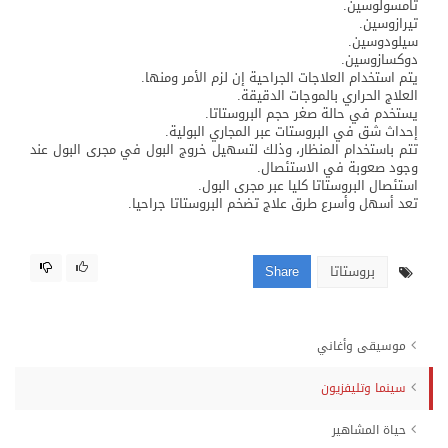
تامسولوسين.
تيرازوسين.
سيلودوسين.
دوكسازوسين.
يتم استخدام العلاجات الجراحية إن لزم الأمر ومنها.
العلاج الحراري بالموجات الدقيقة.
يستخدم في حالة صغر حجم البروستاتا.
إحداث شق في البروستات عبر المجاري البولية.
تتم باستخدام المنظار، وذلك لتسهيل خروج البول في مجرى البول عند
وجود صعوبة في الاستئصال.
استئصال البروستاتا كليا عبر مجرى البول.
تعد أسهل وأسرع طرق علاج تضخم البروستاتا جراحيا.
بروستاتا
Share
موسيقى وأغاني
سينما وتليفزيون
حياة المشاهير