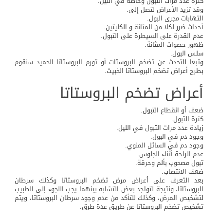
كثرة عدد مرات التبول وخاصة في الليل.
وقد تزيد الأعراض لتصل إلى.
التهابات مجرى البول.
أحداث ضرر لكلا من المثانة و الكليتين.
عدم القدرة على السيطرة على التبول.
ظهور حصوات المثانة.
سلس البول.
وتبعا للتحدث عن تضخم البروستات أو تورم البروستاتا الحميد سنقوم
بطرح أعراض تضخم البروستاتا الخبيث.
أعراض تضخم البروستاتا
ضعف أو انقطاع التبول.
كثرة التبول.
زيادة عدد مرات التبول في الليل.
وجود دم في البول.
وجود دم في السائل المنوي.
عدم الراحة أثناء الجلوس.
تبول مصحوب بألم وحرقة.
ضعف الانتصاب.
بعد التعرف على أعراض مرض تضخم البروستاتا وكذلك سرطان
البروستاتا، ونتيجة لتواجد بعض التشابه بينهما يجب اللجوء إلى الطبيب
لتشخيص المرض، وكذلك للتأكد من عدم وجود سرطان البروستاتا، ويتم
تشخيص تضخم البروستاتا عن طريق عدة طرق.