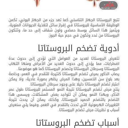
تتبع البروستاتا الجهاز التناسلي كما تعد جزء من الجهاز البولي، تكمن
الوظيفة الأساسية للبروستاتا في إفراز سائل لتغذية الحيوانات المنوية،
ويتميز هذا السائل بوسط حمضي ولون شفاف إلى حد ما، وتتكون
البروستاتا من غدد وتكون في حجم حبة الجوز.
أدوية تضخم البروستاتا
تتعرض البروستاتا لعديد من العوامل التي تؤدي إلى حدوث عدة
اضطرابات، مما يؤدي إلى حدوث العديد من الأعراض ومنها التهاب
البروستاتا وسرطان البروستاتا وتصخم البروستاتا كما هو موضوعنا.
يصاب الذكور بمرض تضخم البروستاتا كنتيجة للتقدم في العمر، وخاصة
بعد بلوغ سن الخمسين، وهذا المرض يظهر بصورة عادية، ولا يمكن
اعتبار تضخم البروستاتا دليلا على وجود سرطان البروستاتا.
ينتج مرض تضخم البروستاتا نتيجة النمو المستمر للبروستاتا طول عمر
الذكر، وبهذا النمو يمكن أن تتواجد بعض المشكلات، ويسمى هذا
التضخم بالتضخم الحميد للبروستاتا، وكذلك يمكن أن يحدث نتيجة
التغييرات الهرمونية التي تحدث بالتقدم في العمر، وفيما يلي سنعرض
أسباب و نظريات مرض تضخم البروستاتا.
أسباب تضخم البروستاتا