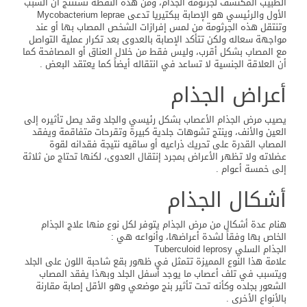
الطبيب المكتشف لجرثومة الجذام، ومن هذه النقطة نستنتج أن السبب
الأول والرئيسي هو الإصابة ببكتيريا تدعى Mycobacterium leprae
وتنتقل هذه الجرثومة من لمس إفرازات الشخص المصاب بها أو عند
مواجهة سعاله ولكن تتأكد الإصابة بالعدوى بعد تكرار عملية التواصل
مع المصاب بشكل أقرب، وليس فقط من خلال العناق أو المصافحة كما
أن العلاقة الجنسية لا تساعد في انتقاله أيضاً كما يعتقد البعض .
أعراض الجذام
يصيب مرض الجذام الأعصاب بشكل رئيسي والجلد وقد يصل تأثيره إلى
العين والأنف، وينتج تشوهات جلدية كبيرة وتقرحات متفاقمة ويفقد
المصاب القدرة على تحريك ذراعيه أو ساقيه نتيجة فقدانه لقوة
عضلاته ولا تظهر الأعراض بمجرد إنتقال العدوى، لكنها تحتاج من ثلاثة
إلى خمسة أعوام .
أشكال الجذام
هنام عدة أشكال من مرض الجذام يتوفر لكل نوع منها علاج الجذام
الخاص بها وفقاً لشدة أعراضها، وأنواعه هي :
الجذام السلي Tuberculoid Ieprosy
علامة هذا النوع المميزة تتمثل في ظهور بقع شاحبة اللون على الجلد
ويتسبب في تلف أعصاب ما يوجد أسفل الجلد وبهذا يفقد المصاب
الشعور بجلده وكأنه تحت تأثير بنج موضعي وهو الأقل إصابة مقارنة
بالأنواع الأخرى .