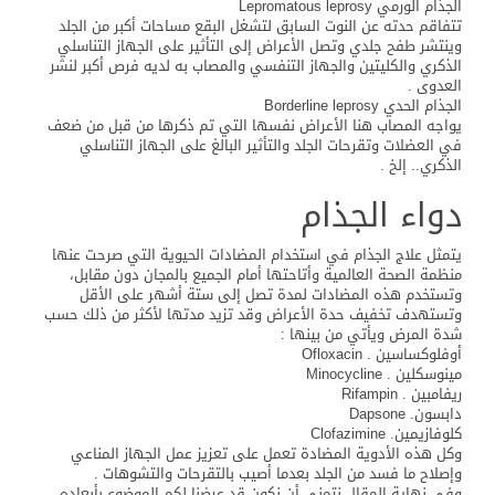
الجذام الورمي Lepromatous leprosy
تتفاقم حدته عن النوت السابق لتشغل البقع مساحات أكبر من الجلد
وينتشر طفح جلدي وتصل الأعراض إلى التأثير على الجهاز التناسلي
الذكري والكليتين والجهاز التنفسي والمصاب به لديه فرص أكبر لنشر
العدوى .
الجذام الحدي Borderline leprosy
يواجه المصاب هنا الأعراض نفسها التي تم ذكرها من قبل من ضعف
في العضلات وتقرحات الجلد والتأثير البالغ على الجهاز التناسلي
الذكري.. إلخ .
دواء الجذام
يتمثل علاج الجذام في استخدام المضادات الحيوية التي صرحت عنها
منظمة الصحة العالمية وأتاحتها أمام الجميع بالمجان دون مقابل،
وتستخدم هذه المضادات لمدة تصل إلى ستة أشهر على الأقل
وتستهدف تخفيف حدة الأعراض وقد تزيد مدتها لأكثر من ذلك حسب
شدة المرض ويأتي من بينها :
أوفلوكساسين . Ofloxacin
مينوسكلين . Minocycline
ريفامبين . Rifampin
دابسون. Dapsone
كلوفازيمين. Clofazimine
وكل هذه الأدوية المضادة تعمل على تعزيز عمل الجهاز المناعي
وإصلاح ما فسد من الجلد بعدما أصيب بالتقرحات والتشوهات .
وفي نهاية المقال نتمنى أن نكون قد عرضنا لكم الموضوع بأبعاده