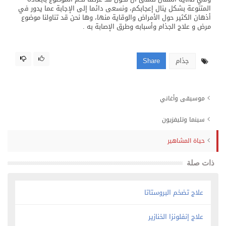
المتنوعة بشكل ينال إعجابكم، ونسعى دائما إلى الإجابة عما يدور في
أذهان الكثير حول الأمراض والوقاية منها، وها نحن قد تناولنا موضوع
مرض و علاج الجذام وأسبابه وطرق الإصابة به .
جذام
Share
موسيقى وأغاني
سينما وتليفزيون
حياة المشاهير
ذات صلة
علاج تضخم البروستاتا
علاج إنفلونزا الخنازير