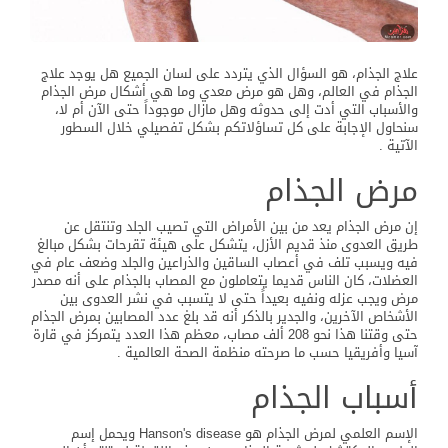
علاج الجذام، هو السؤال الذي يتردد على لسان الجميع هل يوجد علاج
الجذام في العالم، وهل هو مرض معدي وما هي أشكال مرض الجذام
والأسباب التي أدت إلى حدوثه وهل مازال موجوداً حتى الآن أم لا،
سنحاول الإجابة على كل تساؤلاتكم بشكل تفصيلي خلال السطور
الآتية .
مرض الجذام
إن مرض الجذام يعد من بين الأمراض التي تصيب الجلد وتنتقل عن
طريق العدوى منذ قديم الأزل، يتشكل على هيئة تقرحات بشكل مبالغ
فيه ويسبب تلف في أعصاب الساقين والذراعين والجلد وضعف عام في
العضلات، كان الناس قديما يتعاملون مع المصاب بالجذام على أنه مصدر
مرض ويجب عزله ونفيه بعيداً حتى لا يتسبب في نشر العدوى بين
الأشخاص الآخرين، والجدير بالذكر أنه قد بلغ عدد المصابين بمرض الجذام
حتى وقتنا هذا نحو 208 ألف مصاب، معظم هذا العدد يتمركز في قارة
آسيا وأفريقيا حسب ما صرحته منظمة الصحة العالمية .
أسباب الجذام
الإسم العلمي لمرض الجذام هو Hanson's disease ويحمل إسم