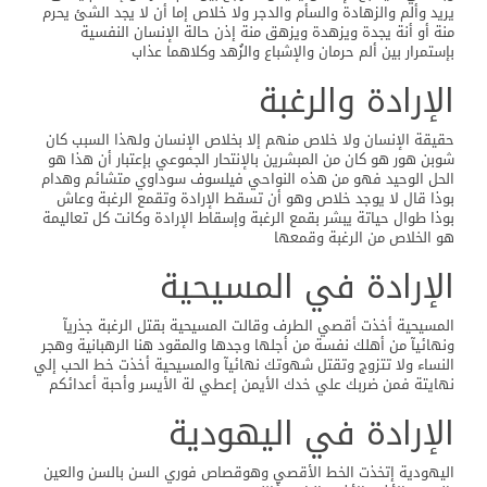
يريد وألم والزهادة والسأم والدجر ولا خلاص إما أن لا يجد الشئ يحرم
منة أو أنة يجدة ويزهدة ويزهق منة إذن حالة الإنسان النفسية
بإستمرار بين ألم حرمان والإشباع والزُهد وكلاهما عذاب
الإرادة والرغبة
حقيقة الإنسان ولا خلاص منهم إلا بخلاص الإنسان ولهذا السبب كان
شوبن هور هو كان من المبشرين بالإنتحار الجموعي بإعتبار أن هذا هو
الحل الوحيد فهو من هذه النواحي فيلسوف سوداوي متشائم وهدام
بوذا قال لا يوجد خلاص وهو أن تسقط الإرادة وتقمع الرغبة وعاش
بوذا طوال حياتة يبشر بقمع الرغبة وإسقاط الإرادة وكانت كل تعاليمة
هو الخلاص من الرغبة وقمعها
الإرادة في المسيحية
المسيحية أخذت أقصي الطرف وقالت المسيحية بقتل الرغبة جذريآ
ونهائيآ من أهلك نفسة من أجلها وجدها والمقود هنا الرهبانية وهجر
النساء ولا تتزوج وتقتل شهوتك نهائيآ والمسيحية أخذت خط الحب إلي
نهايتة فمن ضربك علي خدك الأيمن إعطي لة الأيسر وأحبة أعدائكم
الإرادة في اليهودية
اليهودية إتخذت الخط الأقصي وهوقصاص فوري السن بالسن والعين