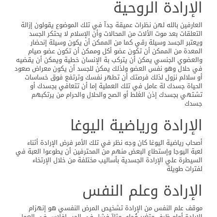
الإرادة الروحية
العارفين بالله لهن نظرات عميقة جدآ في تلك الموضوع يقولون إزالة
التعلقات بعد موت الألات من المحالات وأن الإسلام لا يحتكر الجسد
ويعتبر الجسد وسيلة رقي كما من الممكن أن يكون وسيلة إنحضار
المعدة من الممكن أن تكون عضو أكل وممكن أن تكون عضو صيام
والعضوي الجنسي يمكن أن يتركب بة الإنسان خطية ويمكن أن يقضيه
في حلال وهو نفس العضو ولذلك يمكن للجسد أن يكون معراض صعود
أو سلالم نزول لذلك فرصتك أن تطهر نفسك وترتفع فوق خساسات
الحياة جسدك لة عامل في تلك العملية إما أن تتعافي بجسدك أو
تشتهي بجسدك إذن الغلط أو الصح والحلال والحرام من يرتكبهم
جسدك
الإرادة ورياضية اليوغا
أصحاب رياضية اليوغا كان وجه نظر في تلك الأمر فرض الإرادة أثناء
لعبة اليوجا وإستطاع البعض منهم من المحترفين أن يطوعوا العبة في
السيطرة علي الإرادة الجسدية بأساليب مختلفة من خلال الإرتخاء
لفترات طويلة
الإرادة وعلم النفس
موقف علم النفس من الإرادة تشخيص المرض النفسي هو إنهزام
الإرادة أمام ظرف متغير فُجاي مثلآ فشل في الحب إفلاس في العمل