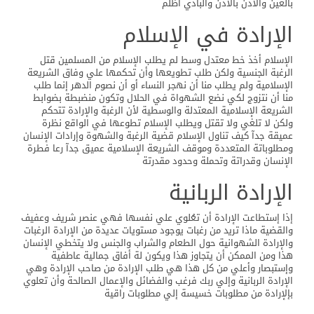
بالعين والأذن بالأذن والبادي أظلم
الإرادة في الإسلام
الإسلام أخذ خط معتدل وسط لم يطلب الإسلام من المسلمين قتل
الرغبة الجنسية ولكن طلب تطويعها وأن تحكمها علي وفاق الشريعة
الإسلامية ولم يطلب منا أن نهجر النساء أو أن نصوم الدهر إنما طلب
منا أن نتزوج لكي نضع الشهواة في الحلال وتكون منضبطة بضوابط
الشريعة الإسلامية المعتدلة والوسطية لأن الرغبة والإرادة تتحكم
ولكن لا تلغي ولا تقتل ويطلب الإسلام تطوعها في الواقع نظرة
عميقة جدآ كيف تناول الإسلام قضية الرغبة والشهوة وإرادات الإنسان
ومطلوباتة المتعددة وموقف الشريعة الإسلامية عميق جدآ رعا فطرة
الإنسان وقدراتة وتحملة وحدود مقدرتة
الإرادة الربانية
إذا إستطاعت الإرادة أن تعُلوي علي نفسها فهي عنصر شريف وعفيف
والقضية ماذا تريد من رغبات يوجود مستويات عديدة من الإرادة الرغبات
والإرادة الشهوانية حول الطعام والشراب والجنس ولا يتخطي الإنسان
هذا ومن الممكن أن يتجاوز هذا ويكون لة أفاق جمالية عاطفية
وإستبصار وأعلي من كل هذا هي طلب الإرادة من صاحب الإرادة وهي
الإرادة الربانية وإلي ربك فرغب والفضائل والإعمال الصالحة وأن تعلوي
بإلإرادة من مطلوبات خسيسة إلي مطلوبات راقية