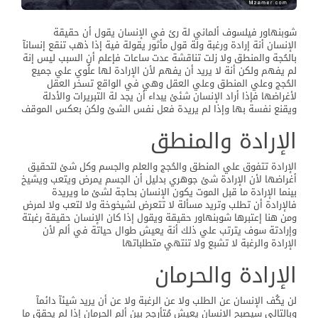
شوبنهاور فيلسوف ألماني لة رئ في الإنسان يقول أن حقيقة
الإنسان أنة إرادة ورغبة ولة قول مأثور يقولة فية إذا ذهب تنقع إنسانآ
بالحُجة والمنطق ولا زلت تناقشة عدت ساعات فإعلم أن السبب ليس إنة
لم يفهم ولكن أنة لا يريد أن يفهم لأن الإرادة لها علُوي علي جميع
الحُجج وعلي المنطق وعلي العقل وهي في الواقع تسخر العقل
لأغراضها فإذا أراد الإنسان شئئ يبداء أن يجد لة التبريرات والأدلة
ويقنع نفسة بها وإذا لم يريدة فعل نفس الشئ ولكن بعكس الموقف
الإرادة والمنطق
الإرادة تتفوق علي المنطق والحُجج والعلم والجسم وكل شئ لتحقيق
أغراضها لأن الإرادة شئ جوهري بدليل أن الجسم يمرض ويتعب ويشيخ
بينما الإرادة ما قبل الموت يكون الإنسان بحاجة لشئ ما ويريدة
فالإرادة أن تطلب وتريد مسألة لا تتعرض لشيخوخة ولا لتعب ولا لمرض
ومن هنا إعتبرها شوبنهاور حقيقة ويقول إذا كان الإنسان حقيقة رغبتة
وإرادتة سوف يترتب علي ذلك أنة يعيش طوال حياتة في ألم لأن
الإرادة والرغبة لا تشبع ولا تنتهي متطلباتها
الإرادة والحرمان
لن يكُف الإنسان عن الطلب ولا عن الرغبة ولا عن أن يريد شيئآ دائمآ
وبالتالي سيصبح الإنسان يعيش مُتأرجح بين ألم الحرمان إذا لم يحقق ما