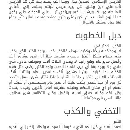
العريس الإسلامي المتدين جداً. وربما الأب ينتقد بنته هل هذ العريس
لأنه علي دين وخلق. هل يريد عريس لأبنته يستمع إلي الأغاني
الهابطه ويسكر ويشرب الخمر ويرتدي ثياب علي الموضه حتي يكون
هذا الزوج المناسب. أم يكون غني وثري وعنده وفره بالمال حتي يوفر
لها حياه ممتلئه بالأموال.
دبل الخطوبه
الكذب الإحترافي
لا يوجد كذبه بيضاء وكذبه سوداء فالكذب كذب. يوجد الكثير الذي يكذب
حتي يظهر بشكل أفضل وبصوره مشرفه مثلاً أنا راتبي عشرون ألف
وأعمل مدير عام وهو راتبه لا يتعدي الثلاث ألاف وموظف عادي. شئ
عادي ولا يوجد بها أي عيب فلماذا الكذب وتجد الكثير يكذب مثل هذه
الكذبه. إذا خياروك بين العشرون ألف والمدير العام والثلاث ألاف
الموظف العادي وتكون حافظ للقرأن فماذا تختار. شئ سهل وتجده
كل يوم أن تجد شخص يكذب عليك أنا مدير عام بمستشفي أو شركه أو
مصنع أو أي مكان المهم وظيفه مشرفه أمام الأخرين وتجده يتحدث
بكل ثقه وكأنه صدق نفسه بالفعل وكأن التظاهر شئ مطلوب
والأساسي في مجتماعناً.
التخفي والكذب
الثمر
نحمد الله علي كل لنعم الذي سخرها لنا سبحانه وتعالا. إنظر إلي الثمره