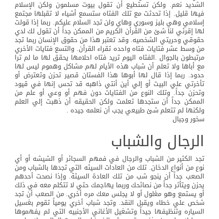
الشديد نعم. ولكن تستطيع أن تقول بيوت مسلمون ولكن الإسلام
فيها قليل. إذا تحدثت مع تلك الفتاه ستسمع أشياء لا تقبلها مجتمع
إسلامي وهي بليز وسوري وهاي ولن تجد السلام عليكم. ربما إذا قولت
لها إقرئي لنا شئ من القرأن الكريم من الممكن جداً أن تقول لك لدي
حقوقي وحريتي الشخصيه. وقد تعتبر هذا من حقوق الإنسان ربما تجد
من وسط عشر فتايات فتاه واحده تقراء القرأن. والتسع فتايات الأخري
مرتبطون بالجوال .الفتاه اليوم تريد فتاه احلامها يحقق لها ما لم ترا
مع أباها ولا تعلم أن شباب هذه الأيام لهم مشاكل وهموم ليس لها
حدود. ربما إذا قال لها أبوها هذا الفستان قصير تحزن وتعترض أو
تأخرتي علي البيت أو إلي أين أنتي ذاهبه قد تحس إنها في قيود
وتحزن جداً. وتلك النوع من الفتايات دون فهم أو وعي أو علم من
الممكن جداً أن ستجدها تعلمت ولكن الحقيقه أن ذهبت إلي العلم
ولكنها لم تتعلم شئ طبيعي يجب أن نعلمه جيده .
سخور وجبال
الرجال والشباب
تجد الكثير من الشباب والرجال في فمهم السجائر أو الشيشه أو أي
نوع من أنواع الدخان. تلك من العادات السيئه التي تجدها بالشباب ومن
الصعب جداً أن ينجو شب من تلك العادة السيئة. وإذا نصحت أحدهم
يحزن ويتأثر جداً من نصائحك وربما يهاجمك حتي لا تتكلم معه في ذلك
أو يستمع وهو مغلول أو لا يجلس معك مره أخري. من الصعب أن تجد
شخص علي خطاء ويقبل النقد. وتجد شباب أخري يومياً تقوم بغسيل
السياره وتنظيفها جيداً وتشغيل الأغاني الأجنبيه التي لم يفهموها