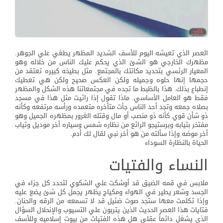
العصر الذي تعيشه اليوم للأسف الشديد المظهر يطغي علي الجوهر.
مظهرك الخارجي هو الشئ الذي يحكم عليك الناس من خلاله وهو
المعيار الرئسي بتحديد مكانتك بالمجتمع. مثل بطيخه كبيره تعتقد من
حجمها إنها حلوه وجميله ولكن العكس صحيح ولكن هي تعطيك
إنطباع بذلك. هذا بالظبط ما تجده في مجتمعاتنا هذه الشكل والمظهر
فقط هو العامل الأساسي. ماذا تقول إذا رائيت مثل هذا في مسجد
بصلاه جمعه وتجد أحد الناس جأت متأخره متعمده ورأسه مرتفعه وكأنه
ذو شأن قوي كأنه ذو منصب أو مال وقتله الغرور بمظهره الجميل وهو
مفتخر بثيابه وبرستيجو الرائع من نظاره شمس وسياره أخر موديل وثياب
أخر موضه وإذا سألته من هو أخر نبي لقال لك أدم.
الحياة بالنظارة السوداء
النساء والفتيات
ملابس في قمه الضيق قد أوشكت علي الشكوي لتحدد كل جزاء في
الجسد وشعر يطير في الهواء ومكياج يظهر يجمل كل شئ يضع عليه
وإذا تكلمت معها ستجد صوت ضئيل قد لا تسمعه من الرقه والحنان.
فتايات هذا العصر الحديث الذين يتربون علي التسيوب والإنحلال السؤال
الذي يشغل دائماً عقلي هل هذه الفتيات من بيوت إسلاميه وللأسف