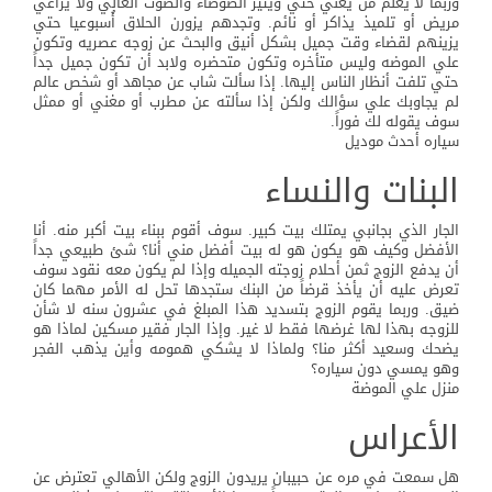
وربما لا يعلم من يغني حتي ويثير الضوضاء والصوت العالي ولا يراعي
مريض أو تلميذ يذاكر أو نائم. وتجدهم يزورن الحلاق أُسبوعيا حتي
يزينهم لقضاء وقت جميل بشكل أنيق والبحث عن زوجه عصريه وتكون
علي الموضه وليس متأخره وتكون متحضره ولابد أن تكون جميل جداً
حتي تلفت أنظار الناس إليها. إذا سألت شاب عن مجاهد أو شخص عالم
لم يجاوبك علي سؤالك ولكن إذا سألته عن مطرب أو مغني أو ممثل
سوف يقوله لك فوراً.
سياره أحدث موديل
البنات والنساء
الجار الذي بجانبي يمتلك بيت كبير. سوف أقوم ببناء بيت أكبر منه. أنا
الأفضل وكيف هو يكون هو له بيت أفضل مني أنا؟ شئ طبيعي جداً
أن يدفع الزوج ثمن أحلام زوجته الجميله وإذا لم يكون معه نقود سوف
تعرض عليه أن يأخذ قرضاً من البنك ستجدها تحل له الأمر مهما كان
ضيق. وربما يقوم الزوج بتسديد هذا المبلغ في عشرون سنه لا شأن
للزوجه بهذا لها غرضها فقط لا غير. وإذا الجار فقير مسكين لماذا هو
يضحك وسعيد أكثر منا؟ ولماذا لا يشكي همومه وأين يذهب الفجر
وهو يمسي دون سياره؟
منزل علي الموضة
الأعراس
هل سمعت في مره عن حبيبان يريدون الزوج ولكن الأهالي تعترض عن