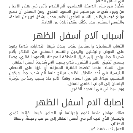
في أسفل الظهر.
شذوذ في مبنى الهيكل العظمي، ألم الظهر يأتي في بعض الأحيان
من وجود شئ ما غير سليم في العمود الفقري، ومن الممكن أن تصبح
مبالغ فيه، فيظهر القسم العلوي للظهر محدب بشكل كبير عن العادة،
والقسم السفلي يبدو وكأنه مقعر زيادة عن العادة.
أسباب آلام أسفل الظهر
التهاب المفاصل: والمفاصل عندما يحدث فيها التهابات، فهذا يعود
على الحوض والركبتين واليدين والقسم السفلي من الظهر بآلام
شديدة جدا، يؤدي إلى ضيق المنطقة المحيطة بالعمود الفقري، وهذا
يسمى تضيق العمود الفقري، فهو يسبب آلام شديدة أسفل الظهر.
عرق النساء: عندما تضغط الفقرة الممزقة أو بارزة على الأعصاب
الرئيسية في أحد مناطق الظهر، فينتج عنها ألم شديد جداً، ويكون
المتسبب فيها، هو عرق النساء، وهذا الألم حاد يسبب وخذ من مؤخرة
الإنسان إلى الجانب الخلفي للساق.
ورم سرطاني في العمود الفقري.
إصابة آلام أسفل الظهر
هناك عوامل عندما تقوم بإجرائها أو الهاون فيها، فإنها تؤدي
بالإنسان الذي لديه ألم في أسفل الظهر إلى عواقب وخيمة، ومنها:
الاكتئاب.
العمل تحت ضغط كبير.