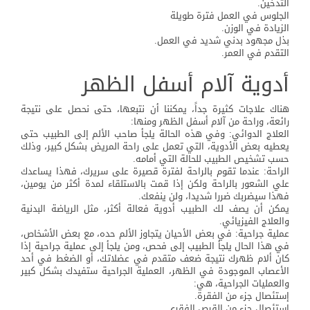
التدخين.
الجلوس في العمل فترة طويلة
الزيادة في الوزن.
بذل مجهود بدني شديد في العمل.
التقدم في العمر.
أدوية آلام أسفل الظهر
هناك علاجات كثيرة جداً، يمكننا أن نتبعها، حتى نحصل على نتيجة
رائعة، وراحة من آلام أسفل الظهر ومنها:
العلاج الدوائي: وفي هذه الحالة يلجأ صاحب الألم إلى الطبيب حتى
يعطيه بعض الأدوية، التي تعمل على راحة المريض بشكل كبير، وذلك
حسب تشخيص الطبيب للحالة التي أمامه.
الراحة: عندما تقوم بالراحة لفترة قصيرة على سريرك، فهذا يساعدك
علي الشعور بالراحة ولكن إذا قمت بالاستلقاء لمدة أكثر من يومين،
فهذا سيضربك ضررا شديدا، ولن ينفعك.
يمكن أن يصف لك الطبيب أدوية فعالة أكثر، مثل الرياضة البدنية
والعلاج الفيزيائي.
عملية جراحية: في بعض الأحيان يتجاوز الألم حده، مع بعض الأشخاص،
في هذا الحال يلجأ الطبيب إلى فحص، ومن يلجأ إلى عملية جراحية إذا
كان ألام ظهرك نتيجة ضعف متقدم في عضلاتك، أو الضغط في أحد
الأعصاب الموجودة في الظهر، العملية الجراحية ستفيدك بشكل كبير
والعمليات الجراحية، هي:
إستئصال جزء من الفقرة.
استئصال جزء من القرص الفقري.