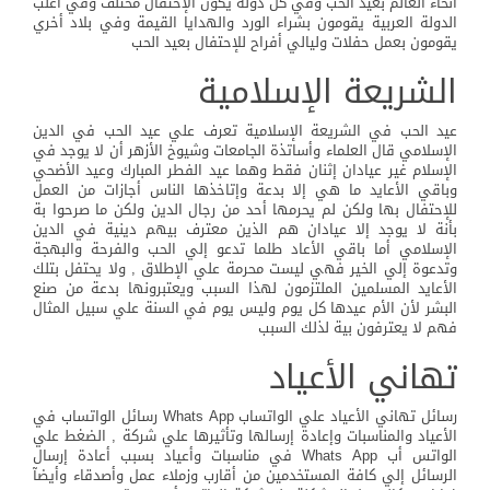
أنحاء العالم بعيد الحب وفي كل دولة يكون الإحتفال مختلف وفي أغلب
الدولة العربية يقومون بشراء الورد والهدايا القيمة وفي بلاد أخري
يقومون بعمل حفلات وليالي أفراح للإحتفال بعيد الحب
الشريعة الإسلامية
عيد الحب في الشريعة الإسلامية تعرف علي عيد الحب في الدين
الإسلامي قال العلماء وأساتذة الجامعات وشيوخ الأزهر أن لا يوجد في
الإسلام غير عيادان إثنان فقط وهما عيد الفطر المبارك وعيد الأضحي
وباقي الأعايد ما هي إلا بدعة وإتاخذها الناس أجازات من العمل
للإحتفال بها ولكن لم يحرمها أحد من رجال الدين ولكن ما صرحوا بة
بأنة لا يوجد إلا عيادان هم الذين معترف بيهم دينية في الدين
الإسلامي أما باقي الأعاد طلما تدعو إلي الحب والفرحة والبهجة
وتدعوة إلي الخير فهي ليست محرمة علي الإطلاق , ولا يحتفل بتلك
الأعايد المسلمين الملتزمون لهذا السبب ويعتبرونها بدعة من صنع
البشر لأن الأم عيدها كل يوم وليس يوم في السنة علي سبيل المثال
فهم لا يعترفون بية لذلك السبب
تهاني الأعياد
رسائل تهاني الأعياد علي الواتساب Whats App رسائل الواتساب في
الأعياد والمناسبات وإعادة إرسالها وتأثيرها علي شركة , الضغط علي
الواتس أب Whats App في مناسبات وأعياد بسبب أعادة إرسال
الرسائل إلي كافة المستخدمين من أقارب وزملاء عمل وأصدقاء وأيضآ