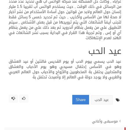
غراباء , وكانت حل المشكلة عند شركة الواتس أب هي تحديد عدد محدد
من الرسائل في ذلك الوقت , حيث يستخدم الواتس أب تقريبا 1.5 مليار
إنسان حول العالم ولابد من قوانين حول أساءة الأستخدام من نشر أخبار
لا صحة لها من الأساس وأكذيب , حيث تم تحديد خمس 5 رسائل فقط
لتجنب أيضآ الشائعات التي يتم ترويجها من قبل بعض الأشخاص , سيتم
التطبيق علي من يعمل بنظام أندرويد ثم بعد ذلك علي من يعمل بنظام
آي أو إس , وتم تجربة هذا القرار في البداية بسبب نشر الشائعات في
الهند لعدم الإنتهاكات
عيد الحب
عيد الحب يسمي بيوم الحب أو يوم القديس فالنتين أو عيد العشاق
وهو في الأساس إحتفال مسيحي وهو يوم الأحباب والعشاق
والمتحابين يحتفل بة المخطوبين والأزواج والأحباب حول العالم العربي
والغربي ولا يوجد دولة في العالم إلا وأصبحت تحتفل بة
عيد الحب
Share
موسيقى وأغاني