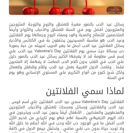
رسائل عيد الحب بالصور معبرة للعشاق والزوج والزوجة المتزوجين
والمتزوجون أفضل يوم في السنة للعشاق والأحباب والأزواج وأيضآ
المتخصمين للتصالح والمحبة والود وصفاء الروح وجمالها يوم الفلانتين
وعيد الحب هو مناسبة المسيحيين يحتفلون بة في الكنائس والأديار
رسائل الفلانتين عيد الحب أجمل ما يعبر الحبيب لحبيبته عن حبة بصورة
حب برسالة حيث سمي يوم الفلانتين Valentine's Day عيد الحب علي
إسم قس معلومة قد لا يعرفها الكثير رسائل عيد الحب بالصور دليل
علي الحب في القلب بدون كلام الحب الصامت لا يفهمة إلا المتحبين
فقط , وقامت الدول الغربية بعمل عيد للحب وللأم وللطفل وللعمال
ولكل شئ كنوع من أنواع التكريم علي المستوي الإنساني وهو يوم
في السنة
لماذا سمي الفلانتين
الفلانتين Valentine's Day سمي عيد الحب الفلانتين علي أسم قيس ,
عيد الحب والفلانتين ورسائل ومسجات للعشاق والأحباب المتزوجين
والمخطوبين والمتحابين , الأطفال أيضآ يحبون عيد الحب ويخرجون في
ذلك اليوم الترفيهي بالنسبة لهم فهو يوم تاريخي من قديم الأزل
الحب أفضل ما في الوجود حب الله وحب في الله أعظم ما خلق الله
ولا توجد حياة بدون حب نقي صافي , وتحتفل جيمع الدول في كافة