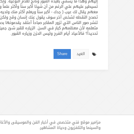
إليهم وهذا ما يسمي بعبده القبور وناتج لعدم التوعيه. ولكن 
تسيطير عليهم علي الرغم من أن شيخا أكبر سناً وأكثر علماً 
معهم يقال لك عيب ( جدك - أكبر سناً ويعلم أكثر منك ولديه خب
تصحح النقطه لشخص أخر سوف يقول عنك إنسان وقح ولكن ال
تنشر صور الناس التي تزور المقابر صباحاً أعتقد يقدمونها بحس
متعلمه لأن معظمهم كبار في السن. الزياره للقبر شئ جميل 
تحديداً؟ فالأعياد أيام الفرح وليس الحزن وزياره القبور.
العيد
Share
مزامير موقع فني متخصص في أخبار الفن والموسيقى والأغا
والسينما والتلفزيون وحياة المشاهير.