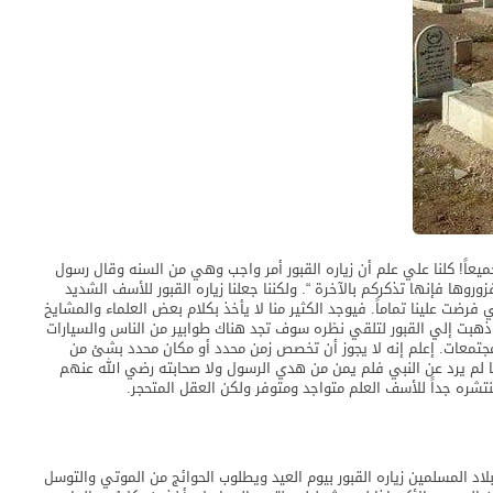
يعاً! كلنا علي علم أن زياره القبور أمر واجب وهي من السنه وقال رسول
زوروها فإنها تذكركم بالآخرة “. ولكننا جعلنا زياره القبور للأسف الشديد
 فرضت علينا تماماً. فيوجد الكثير منا لا يأخذ بكلام بعض العلماء والمشايخ
ذهبت إلي القبور لتلقي نظره سوف تجد هناك طوابير من الناس والسيارات
لمجتمعات. إعلم إنه لا يجوز أن تخصص زمن محدد أو مكان محدد بشئ من
مما لم يرد عن النبي فلم يمن من هدي الرسول ولا صحابته رضي الله عنهم
ومنتشره جداً للأسف العلم متواجد ومتوفر ولكن العقل المتحجر.
د المسلمين زياره القبور بيوم العيد ويطلوب الحوائج من الموتي والتوسل