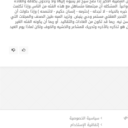
المصيبه الأكبر إذا نصح شيخ لم ينتبوه إليها ولا يأخذون بكلامُه والعاده
وواعياً. المشكله أن مجتمعنا متساهل مع هذه الفئه من الناس وإذا تكلمت
ره بالحياه - لا تجدله - إحترمه - إنسان حكيم - لاتنصحه ) وإذا حاولت أن
تحجر العقلي مستمر وحي ينبض. وتزيد المبه طين الصحف والمجلات التي
ن نيه. ربما قد تكون من العادات والتقاليد. أو ربما أن يكونه الفئه الغير
هو تذكره بالأخره وتحريك للمشاعر والخشيه والخوف ولكن لماذا يوم العيد
ني
سياسية الخصوصية
إتفاقية الإستخدام