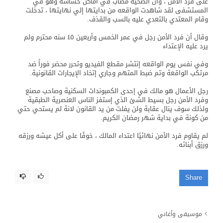
على فرد الأمن ، وأن الضحية مصاب في أماكن حساسة وهو في
المستشفى لقد شاهدت الواقعه من بدايتها إلي نهايتها ، تدخلت
وقام المعتدي بالتعدي عليه بالسب والقذف.
وقال أن فرد الأمن رجل في عمر الخمس وأربعين ٤٥ سنه محترم ولم
يرد عليه الإعتداء
وفي نفس يوم الواقعه إنتشر مقطع الفيديو وتحرر محضر فوراً ضد
مرتكب الواقعة وتم ضبط المتهم وجاري إتخاد الإيجارات القانونية.
رجل الأعمال هو مالك في إحدى الكمبوندات السكنية وصاحب مصنع
وفرد الأمن رجل بسيط الشئ الذي إستفز الناس العنصرية الطبقية
ولذلك سوف ينال عقابة ولن يفلت من يد القانون لانة لم يستحي حتي
من كونة في بداية شهر رمضان الكريم.
لم يقاوم فرد الأمن نهائيًا اعتداء المالك ، خوفًا على أكل عيشه ورزقه
ورزق أبنائه.
Share
موسيقى وأغاني