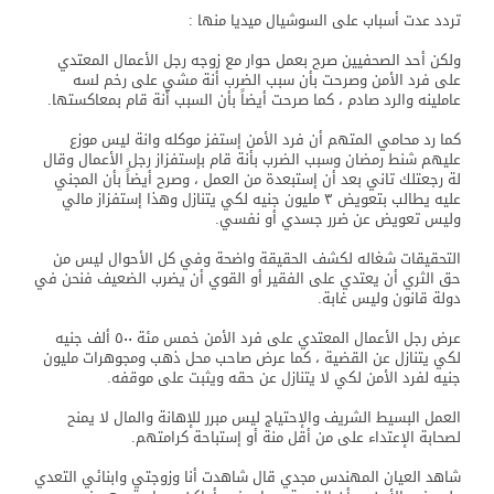
تردد عدت أسباب على السوشيال ميديا منها :
ولكن أحد الصحفيين صرح بعمل حوار مع زوجه رجل الأعمال المعتدي
على فرد الأمن وصرحت بأن سبب الضرب أنة مشي على رخم لسه
عاملينه والرد صادم ، كما صرحت أيضاً بأن السبب أنة قام بمعاكستها.
كما رد محامي المتهم أن فرد الأمن إستفز موكله وانة ليس موزع
عليهم شنط رمضان وسبب الضرب بأنة قام بإستفزاز رجل الأعمال وقال
لة رجعتلك تاني بعد أن إستبعدة من العمل ، وصرح أيضاً بأن المجني
عليه يطالب بتعويض ٣ مليون جنيه لكي يتنازل وهذا إستفزاز مالي
وليس تعويض عن ضرر جسدي أو نفسي.
التحقيقات شغاله لكشف الحقيقة واضحة وفي كل الأحوال ليس من
حق الثري أن يعتدي على الفقير أو القوي أن يضرب الضعيف فنحن في
دولة قانون وليس غابة.
عرض رجل الأعمال المعتدي على فرد الأمن خمس مئة ٥٠٠ ألف جنيه
لكي يتنازل عن القضية ، كما عرض صاحب محل ذهب ومجوهرات مليون
جنيه لفرد الأمن لكي لا يتنازل عن حقه ويثبت على موقفه.
العمل البسيط الشريف والإحتياج ليس مبرر للإهانة والمال لا يمنح
لصحابة الإعتداء على من أقل منة أو إستباحة كرامتهم.
شاهد العيان المهندس مجدي قال شاهدت أنا وزوجتي وابنائي التعدي