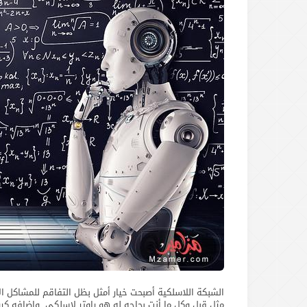
الشبكة اللاسلكية أصبحت خيار أمثل بظل التفاقم للمشاكل ال
مثل قبل وكل ما أنت بحاجه له هو راوتر لاسلكي. وإضافه كر