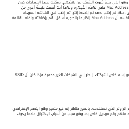
يوجد بكل كرت شحن رمز خاص به وهو يسمي Mac Address وهو الذي يميز كروت الشبكه عن بعضهم. يمكنك ضبط الإعدادات دون
الدخول للشبكه وإذا لديك بالمنزل ثلاث أجهزه تقوم بإضافة Mac Address خاص لهذه الأجهزه وبهذا أنت أضفت طبقة أخري من
الحماية. إذا تريد أن تعلم ما هو أل Mac Address إضغط على Start ثم إكتب cmd ثم إضغط إنتر. ثم إكتب في الشاشه السوداء
ipconfig /all وبعدها مباشره إنتر. ال Physical Address هو نفسه أل Mac Address إنظر ما بالصوره أسفل. قم بإضافتة ونقله للقائمة
أل SSID وهو الإختصار للكلمة service set identifier يعتبر هو إسم خاص لشبكتك. إنظر إلي الشبكات الغير محمية فإذا كان أل SSID
لراوتر الذي تستخدمه. بالصور ظاهر إنه غير متغير وهو الإسم الإفتراضي
وجد راوترات من شركة SIEMENS ولكل واحد منهم رقم موديل خاص به. وهو سبب من أسباب الإختراق عندما يعرف