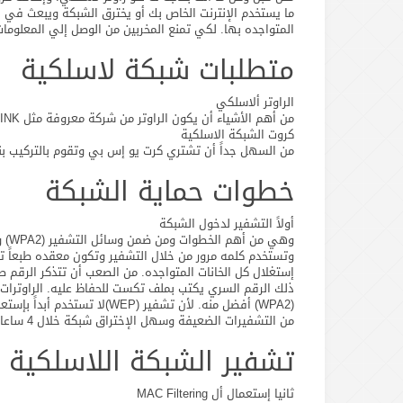
ما يستخدم الإنترنت الخاص بك أو يخترق الشبكة ويبعث في ال
المتواجده بها. لكي تمنع المخربين من الوصل إلي المعلومات
متطلبات شبكة لاسلكية
الراوتر ألاسلكي
من أهم الأشياء أن يكون الراوتر من شركة معروفة مثل D-LINK أو Edimax
كروت الشبكة الاسلكية
من السهل جداً أن تشتري كرت يو إس بي وتقوم بالتركيب ب
خطوات حماية الشبكة
أولاً التشفير لدخول الشبكة
(WPA2) أفضل منه. لأن تشفير (WEP)لا تستخدم أبداً بإستعمالة لأن من المعتبر
من التشفيرات الضعيفة وسهل الإختراق شبكة خلال 4 ساعات ( ربما بضع دقائق ) بإستعمال برامج خاصة.
تشفير الشبكة اللاسلكية
ثانيا إستعمال أل MAC Filtering