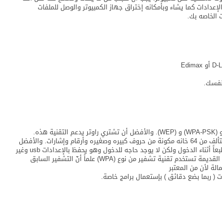
إعدادات كما يشاء وبأمكانه إختراق جهاز الكمبيوتر والوصل للملفات
 الخاصه بك.
نفسك.
وهي من أهم الخطوات ومن ضمن وسائل التشفير (WPA2) و (WPA-PSK) و (WEP). والأفضل أن تشتري راوتر يدعم التقنية هذه.
وتستخدم كلمه مرور من خلال التشفير وتكون معقده طبعاً تتألف من 64 خانه مكونة من حروف كبيره وصغيره وأرقام وإشارات. والأفضل
إستغلال كل الخانات المتواجده. من الصعب أن تتذكر الرقم طبعاً أثناء الدخول ولكن لا يوجد حاجه للدخول وهو يحفظ بالإعدادات usb وغير
ذلك الرقم السري يكتب بملف تكست للحفاظ عليه. الراوترات القديمة تستخدم تقنية تشفير من نوع (WPA) علماً أنّ التشفير السابق