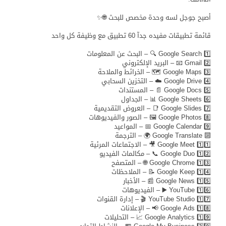
أصبح جوجل لسه وحدة مخصص للبحث 🌐✨
قائمة تطبيقات مفيده جدآ 60 تطبيق مع وظيفة كل واحد
1️⃣ Google Search 🔍 – البحث عن المعلومات
2️⃣ Gmail 📧 – البريد الإلكتروني
3️⃣ Google Maps 🗺️ – الخرائط والملاحة
4️⃣ Google Drive ☁️ – التخزين السحابي
5️⃣ Google Docs 📄 – المستندات
6️⃣ Google Sheets 📊 – الجداول
7️⃣ Google Slides 📑 – العروض التقديمية
8️⃣ Google Photos 🖼️ – الصور والفيديوهات
9️⃣ Google Calendar 📅 – المواعيد
🔟 Google Translate 🌍 – الترجمة
1️⃣1️⃣ Google Meet 🎥 – الاجتماعات المرئية
1️⃣2️⃣ Google Duo 📞 – مكالمات الفيديو
1️⃣3️⃣ Google Chrome 🌐 – المتصفح
1️⃣4️⃣ Google Keep 📝 – الملاحظات
1️⃣5️⃣ Google News 📰 – الأخبار
1️⃣6️⃣ YouTube ▶️ – الفيديوهات
1️⃣7️⃣ YouTube Studio 🎬 – إدارة القنوات
1️⃣8️⃣ Google Ads 📢 – الإعلانات
1️⃣9️⃣ Google Analytics 📈 – التحليلات