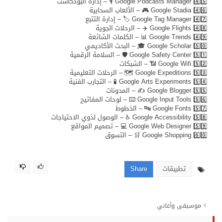
4️⃣5️⃣ Google Podcasts Manager 🎙️ – إدارة البودكاست
4️⃣6️⃣ Google Stadia 🎮 – الألعاب السحابية
4️⃣7️⃣ Google Tag Manager 🏷️ – إدارة التتبع
4️⃣8️⃣ Google Flights ✈️ – الرحلات الجوية
4️⃣9️⃣ Google Trends 📊 – الكلمات الشائعة
5️⃣0️⃣ Google Scholar 🎓 – البحث الأكاديمي
5️⃣1️⃣ Google Safety Center 🛡️ – السلامة الرقمية
5️⃣2️⃣ Google Wifi 📶 – الشبكات
5️⃣3️⃣ Google Expeditions 🗺️ – الرحلات التعليمية
5️⃣4️⃣ Google Arts Experiments 🧪 – التجارب الفنية
5️⃣5️⃣ Google Blogger ✍️ – المدونات
5️⃣6️⃣ Google Input Tools ⌨️ – لوحات المفاتيح
5️⃣7️⃣ Google Fonts 🔤 – الخطوط
5️⃣8️⃣ Google Accessibility ♿ – الوصول لذوي الاحتياجات
5️⃣9️⃣ Google Web Designer 💻 – تصميم المواقع
6️⃣0️⃣ Google Shopping 🛒 – التسوق
تطبيقات
Share
موسيقى وأغاني