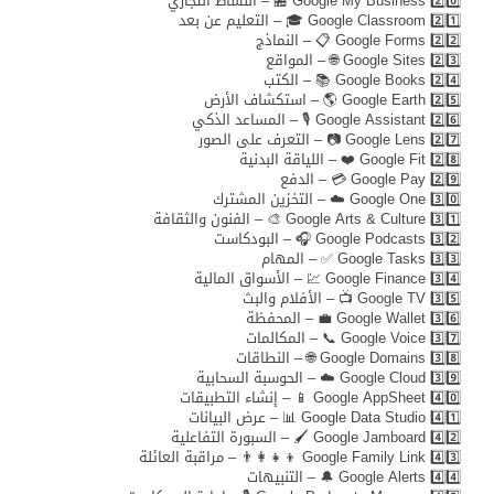
2️⃣0️⃣ Google My Business 🏪 – النشاط التجاري
2️⃣1️⃣ Google Classroom 🎓 – التعليم عن بعد
2️⃣2️⃣ Google Forms 📋 – النماذج
2️⃣3️⃣ Google Sites 🌐 – المواقع
2️⃣4️⃣ Google Books 📚 – الكتب
2️⃣5️⃣ Google Earth 🌎 – استكشاف الأرض
2️⃣6️⃣ Google Assistant 🎙️ – المساعد الذكي
2️⃣7️⃣ Google Lens 📷 – التعرف على الصور
2️⃣8️⃣ Google Fit ❤️ – اللياقة البدنية
2️⃣9️⃣ Google Pay 💳 – الدفع
3️⃣0️⃣ Google One ☁️ – التخزين المشترك
3️⃣1️⃣ Google Arts & Culture 🎨 – الفنون والثقافة
3️⃣2️⃣ Google Podcasts 🎧 – البودكاست
3️⃣3️⃣ Google Tasks ✅ – المهام
3️⃣4️⃣ Google Finance 💹 – الأسواق المالية
3️⃣5️⃣ Google TV 📺 – الأفلام والبث
3️⃣6️⃣ Google Wallet 💼 – المحفظة
3️⃣7️⃣ Google Voice 📞 – المكالمات
3️⃣8️⃣ Google Domains 🌐 – النطاقات
3️⃣9️⃣ Google Cloud ☁️ – الحوسبة السحابية
4️⃣0️⃣ Google AppSheet 📱 – إنشاء التطبيقات
4️⃣1️⃣ Google Data Studio 📊 – عرض البيانات
4️⃣2️⃣ Google Jamboard 🖌️ – السبورة التفاعلية
4️⃣3️⃣ Google Family Link 👨‍👩‍👧‍👦 – مراقبة العائلة
4️⃣4️⃣ Google Alerts 🔔 – التنبيهات