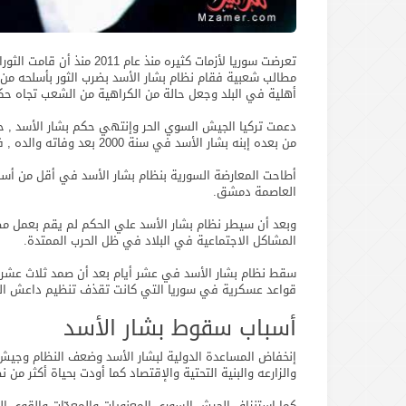
تعرضت سوريا لأزمات كثيره 
مطالب شعبية فقام نظام بشار الأسد بضرب الثور بأسلحه م
أهلية في البلد وجعل حالة من الكراهية من الشعب تجاه حك
من بعده إبنه بشار الأسد في سنة 2000 بعد وفاته والده , في 8 ديسمبر 2024، انهارت سوريا بقيادة بشار الأسد.
أطاحت المعارضة السورية بنظام بشار الأسد في أقل من أسبو
العاصمة دمشق.
وبعد أن سيطر نظام بشار الأسد علي الحكم لم يقم بعمل مص
المشاكل الاجتماعية في البلاد في ظل الحرب الممتدة.
سقط نظام بشار الأسد في عشر أيام بعد أن صمد ثلاث عشر عام
قواعد عسكرية في سوريا التي كانت تقذف تنظيم داعش الذي ظهر في سو
أسباب سقوط بشار الأسد
إنخفاض المساعدة الدولية لبشار الأسد وضعف النظام وجيش م
والزارعه والبنية التحتية والإقتصاد كما أودت بحياة أكثر من
كما إستنزاف الجيش السوري المعنويات والمعدّات والقوى ال