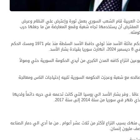
منذ عام 2011 منذ أن قامت الثورات العربية قام الشعب السوري بعمل ثورة وإعترض علي النظام وعرض
ن المفترض أن يستخدمها تجاه شعبة وقمع المعارضة من ما جعلها حرب
ومته.
دعمت تركيا الجيش السوي الحر وإنتهي حكم بشار الأسد , حكم عائلة الأسد منذ تولي حافظ الأسد السلطة منذ عام 1971 ومسك الحكم
عين انتزاع كافه المدن الكبري من أيدي الحكومة السورية حتي وصولاً
الحه مع شعبة وعجزت الحكومه السورية تلبيه إحتياجات الناس ومعالجة
ًا , وفر بشار الأسد الي روسيا التي كانت تدعمه في حربه دائماً ولديها
ريا من سنة 2014 إلى سنة 2017.
نهك بسبب النزاع لأكثر من ثلاث عشر أعوام , من ما أدي الي دمار الصناعه
 نصف مليون إنسان.
بشرية.