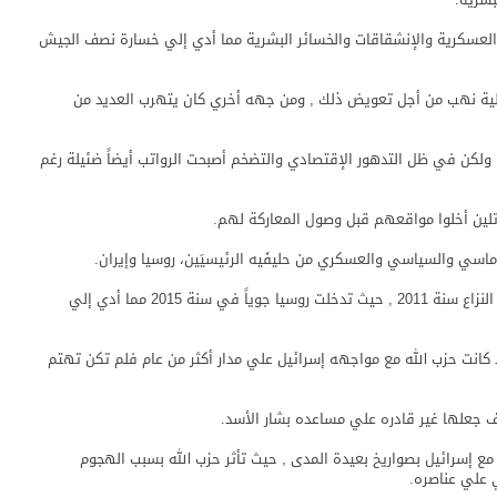
عسكرية والإنشقاقات والخسائر البشرية مما أدي إلي خسارة نصف الجيش
عملية نهب من أجل تعويض ذلك , ومن جهه أخري كان يتهرب العديد من
سد بزياده رواتب الجنود بقيمة 50 في المائة ولكن في ظل التدهور الإقتصادي والتضخم أصبحت الرواتب أيضاً ضئيلة رغم
تلين أخلوا مواقعهم قبل وصول المعاركة لهم.
وماسي والسياسي والعسكري من حليفَيه الرئيسيَين، روسيا وإيران.
تمكن من خلالهم من قبل في إستعادة معظم الأراضي بعد النزاع سنة 2011 , حيث تدخلت روسيا جوياً في سنة 2015 مما أدي إلي
كانت حزب الله مع مواجهه إسرائيل علي مدار أكثر من عام فلم تكن تهتم
اف جعلها غير قادره علي مساعده بشار الأسد.
ع إسرائيل بصواريخ بعيدة المدى , حيث تأثر حزب الله بسبب الهجوم
 علي عناصره.