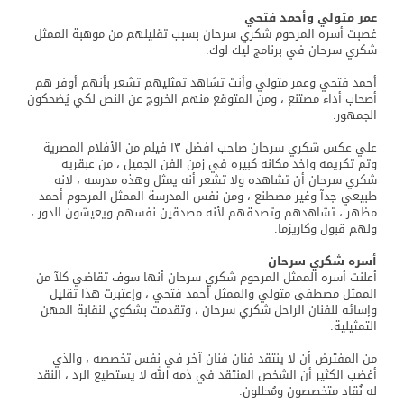
عمر متولي وأحمد فتحي
غصبت أسره المرحوم شكري سرحان بسبب تقليلهم من موهبة الممثل
شكري سرحان في برنامج ليك لوك.
أحمد فتحي وعمر متولي وأنت تشاهد تمثليهم تشعر بأنهم أوفر هم
أصحاب أداء مصتنع ، ومن المتوقع منهم الخروج عن النص لكي يُضحكون
الجمهور.
علي عكس شكري سرحان صاحب افضل ١٣ فيلم من الأفلام المصرية
وتم تكريمه واخد مكانه كبيره في زمن الفن الجميل ، من عبقريه
شكري سرحان أن تشاهده ولا تشعر أنه يمثل وهذه مدرسه ، لانه
طبيعي جدآ وغير مصطنع ، ومن نفس المدرسة الممثل المرحوم أحمد
مظهر ، تشاهدهم وتصدقهم لأنه مصدقين نفسهم ويعيشون الدور ،
ولهم قبول وكاريزما.
أسره شكري
سرحان
أعلنت أسره الممثل المرحوم شكري سرحان أنها سوف تقاضي كلآ من
الممثل مصطفى متولي والممثل أحمد فتحي ، وإعتبرت هذا تقليل
وإسائه للفنان الراحل شكري سرحان ، وتقدمت بشكوي لنقابة المهن
التمثيلية.
من المفترض أن لا ينتقد فنان فنان آخر في نفس تخصصه ، والذي
أغضب الكثير أن الشخص المنتقد في ذمه الله لا يستطيع الرد ، النقد
له نُقاد متخصصون ومُحللون.