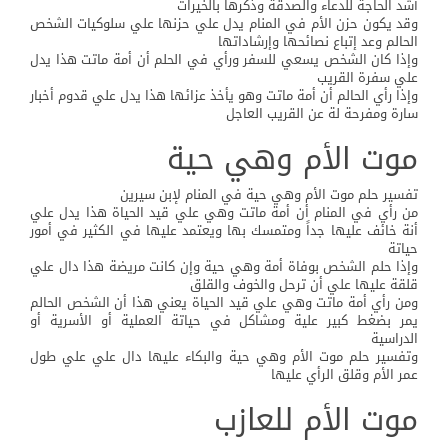
أشد الحاجة للدعاء والصدقة وذكرها بالخيرات
وقد يكون حزن الأم في المنام يدل علي حزنها علي سلوكيات الشخص
الحالم وعد إتباع نصائحها وإرشاداتها
وإذا كان الشخص يسعي للسفر ورأي في الحلم أن أمة ماتت هذا يدل
علي سفرة القريب
وإذا رأي الحالم أن أمة ماتت وهو يأخذ عزائها هذا يدل علي قدوم أخبار
سارة ومفرحة لة عن القريب العاجل
موت الأم وهي حية
تفسير حلم موت الأم وهي حية في المنام لإبن سيرين
من رأي في المنام أن أمة ماتت وهي علي قيد الحياة هذا يدل علي
أنة خائف عليها جداً ومتمسك بها ويعتمد عليها في الكثير في أمور
حياتة
وإذا حلم الشخص بوفاة أمة وهي حية وإن كانت مريضة هذا دال علي
قلقة عليها علي أن ترحل والخوف والقلق
ومن رأي أمة ماتت وهي علي قيد الحياة يعني هذا أن الشخص الحالم
يمر بضغط كبير علية ومشاكل في حياتة العملية أو الأسرية أو
الدراسية
وتفسير حلم موت الأم وهي حية والبكاء عليها دال علي علي طول
عمر الأم وقلق الرأي عليها
موت الأم للعازب