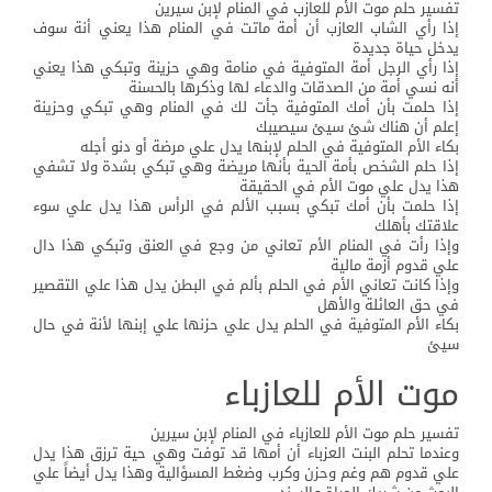
تفسير حلم موت الأم للعازب في المنام لإبن سيرين
إذا رأي الشاب العازب أن أمة ماتت في المنام هذا يعني أنة سوف
يدخل حياة جديدة
إذا رأي الرجل أمة المتوفية في منامة وهي حزينة وتبكي هذا يعني
أنه نسي أمة من الصدقات والدعاء لها وذكرها بالحسنة
إذا حلمت بأن أمك المتوفية جأت لك في المنام وهي تبكي وحزينة
إعلم أن هناك شئ سيئ سيصيبك
بكاء الأم المتوفية في الحلم لإبنها يدل علي مرضة أو دنو أجله
إذا حلم الشخص بأمة الحية بأنها مريضة وهي تبكي بشدة ولا تشفي
هذا يدل علي موت الأم في الحقيقة
إذا حلمت بأن أمك تبكي بسبب الألم في الرأس هذا يدل علي سوء
علاقتك بأهلك
وإذا رأت في المنام الأم تعاني من وجع في العنق وتبكي هذا دال
علي قدوم أزمة مالية
وإذا كانت تعاني الأم في الحلم بألم في البطن يدل هذا علي التقصير
في حق العائلة والأهل
بكاء الأم المتوفية في الحلم يدل علي حزنها علي إبنها لأنة في حال
سيئ
موت الأم للعازباء
تفسير حلم موت الأم للعازباء في المنام لإبن سيرين
وعندما تحلم البنت العزباء أن أمها قد توفت وهي حية ترزق هذا يدل
علي قدوم هم وغم وحزن وكرب وضغط المسؤالية وهذا يدل أيضاً علي