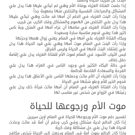
البحث عن شريك الحياة والسند
إذا حلمت الفتاة العزباء بوفاة الأم وهي لم تبكي عليها هذا يدل علي
المشاكل والصراعات النفسية والتخلص منها بصعوبة جداً
وإذا رأت البنت العزباء في الحلم أن أمها قد ماتت وهي تبكي عليها
هذا يدل علي التخلص من الهموم والمشاكل وفك الكرب عن قريب
وإذا رأت الفتاة العزباء في منامها أن عزاء أمها في المنزل وبة ناس
كثير هذا يعني قدوم مناسبة سارة وسعيدة
وبكاء الفتاة العزباء علي أمها في المنام يعني زوال همها وحزنها
وإذا رأت البنت في المنام موت أمها وهي علي قيد الحياة هذا يدل
علي إفتقاد البنت لأمها في الحياة وليس الفراق
لبس الثياب الأسود في المنام لموت الأم للفتاة العزباء يدل علي إقامة
حفل زفاف
في حالة البكاء الكثير في وجود الناس في العزاء هذا يدل علي
الفرحة والسعادة القادمة للحالمة
وإذا رأت العزباء أن الأم ماتت وحملها الناس علي الأعناق هذا يدل علي
قدوم الخير للأم وعلو شئنها في الحياة
وإذا رأت الفتاة العزباء في المنام أن أمها ماتت فجأة ذلك يدل علي
رغبتها في الزواج من شخص غير مناسب لها
موت الأم ورجوعها للحياة
تفسير حلم موت الأم ورجوعها للحياة في المنام لإبن سيرين
إذا كان الحالم لدية مشاكل وفي كرب وحلم أن أمة قد ماتت وعادت
للحياة هذا يدل علي حل مشاكلة وفك كربة
وإذا كان الحالم بموت أمة في المنام ورجعت إلي الحياة شخص مكافح