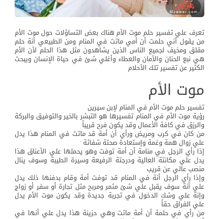
تعرف علي تفسير حلم موت الأم هناك بعض التساؤلات حول موت الأم
من يقول أني حلمت أن أمي ماتت في المنام ومن الطبيعي أنة حلم
مقلق ومخيف لجميع الناس الذين يشاهدون مثل هذا الحلم لأن الأم
هي نبع الحنان والأمان والعطاء وأغلي شئ في حياة الإنسان ويبحث
الكثير عن تفسير تلك الأحلام
موت الأم
تفسير حلم موت الأم في المنام لإبن سيرين
رؤية موت الأم في المنام تفسيرها هو التبشر بالخير والتوفيق والبركة
والرزق في كافة الأعمال وقد يكون فرح قريباً
من كان في كرب ومريض ورأي أن أمة قد ماتت في المنام هذا يدل
علي زوال همة وغمة وإستعادة صحتة شفائة
إذا رأي الرجل في منامة أن أمة توفت وهو يحملها علي الأعناق هذا
يدل علي مكانتة العالية ودرجتة الرفيعة وسيرة الطيبة وسوف ينال
منصب عالي عن قريب
وإذا رأي الرجل أنة في المنام قد توفت أمة وقام بدفنها ذلك يدل
علي أنة سوف يقبل علي شئ مثمر ومربح مثل تجارة أو سفر أو زواج
وإنة علي وشك الدخول في تجربة جديدة وقد يكون موت الأم يدل
علي الفراق حقاً
من رأي في حلمة أن أمة ماتت وهي حزينة هذا يدل علي أنها في