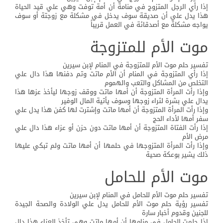
إذا رأي الرجل المتزوج في منامة أن أمة توفت وهي علي قيد الحياة
هذا يدل علي أن صديقة سوف يدخل في مشكلة مع زوجتة أو سوف
يواجه مشكلة مع أصدقائة في العمل قريباً
موت الأم للمتزوجة
تفسير حلم موت الأم للمتزوجة في المنام لإبن سيرين
إذا رأي المتزوجة في المنام أن الأم ماتت وتم دفنها هذا دال علي
التخلص من المشاكل والتعب والهموم
وإذا رأت المرأة المتزوجة أن أمها ماتت ووقف زوجها ليأخذ عزها هذا
يدال علي بشرة لثراء زوجها وسوف يأتية المال الوفير
وإذا رأت المرأة المتزوجة أن أمها ماتت وإشترت لها كفن هذا يدل علي
سفر أمها لأداء الحج
إذا رأت الفتاة المتزوجة أن أمها ماتت دون حزن أو عزاء هذا دال علي
مرض الأم
وإذا رأت المرأة المتزوجها في حلمها أن أمها ماتت ولم تبكي عليها
ذلك يشير بوعكة صحية
موت الأم للحامل
تفسير حلم موت الأم للحامل في المنام لإبن سيرين
تفسير رؤية حلم موت الأم للحامل يدل علي الولادة والصحة الجيدة
للجنين وقدوم أخبار سارة
إذا حلمت الحامل في منامها أن أمها ماتت وهي تأخذ العزاء هذا دال