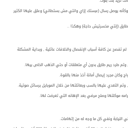
ت تريد بنت بنوت.
 وكأنه يوصل رسال (عبستك إزاي وانتي مش بستطاني) وعلق عليها الكثير
ارق (إنتي مخسرتيش حاجة) وهكذا ..
 تفصح عن كافة أسباب الإنفصال والخلافات عائلية , وبداية المشكلة
 وتم طرد ريم طارق بدون أي متعلقات أو حتي الذهب الخاص بيها.
ج وكان مجرد إيصال أمانة أخذ منها بالقوة.
م التعدي عليها بالسب وبعائلتها من خلال الموبايل برسائل صوتية.
رامه موكلتها وصلح مرضي بعد الإهانه التي تعرضت لها.
ي النيابة ونفي كل ما وجه له من إتهامات.