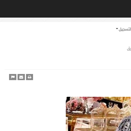
لتسجيل
ق