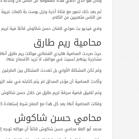
ولكن هو الذي أخفي هذه المعلومة عن الناس لأن والدته كان
ثم بعد ذلك تصور مع فتاة أخرة ونزل بوست بة كلمات غريبة
من الناس متعجبين من الكلام.
وفي فيديو بث صوتي للفنان حسن شاكوش قائلأ فية لريم ط
محامية ريم طارق
حيث صرحت المحامية هايدي الفضالي موكلت ريم طارق أنها لم
مشاجرة بينهم تسببت في مواقف لا تريد الأفصاح عنها.
ولم تكن المشكلة الأولي بل تعددت المشاكل بين الطرفين ,
وأكدت المحامية أن مؤخر الصداق لم يتم كتابته في عقد الزوا
وتم تلفيق قضية سرقة لريم طارق من خلال حسن شاكوش , وت
وقالت المحامية أنها بعد كل هذا مع الصلح شرط إستعادة ك
محامي حسن شاكوش
محمد أبو العلا محامي حسن شاكوش قائلاً أن موكله توجه إل