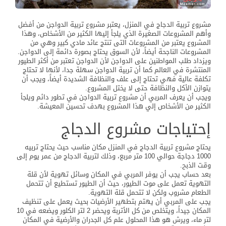
مشروع تربية الدجاج في المنزل، يعتبر مشروع تربية الدواجن من أفضل
وأهم المشروعات الصغيرة الذي يلجأ إليها الكثير من الأشخاص، وهذا
المشروع يعتبر من المشروعات التى تنتج عائد مادي كبير وهي من
المشروعات الناجحة أيضاً، لأن السوق يحتاج بصورة دائمة إلى الدواجن.
ويزداد طلب المواطنين على الدواجن لأن الدواجن تعتبر من أكثر الطيور
المنتشرة في العالم كما أن تربية الدواجن سهلة جدا، لأنها لا تحتاج
تكلفة عالية فهي تحتاج إلى علف والنظافة الشديدة أيضاً، ويجب أن
يتوازن الأكل والنظافة حتى لا يختل المشروع.
ويجب أن يعرف المربي أن مشروع تربية الدواجن في تطور دائم ويلجأ
الكثير من الأشخاص إلي هذا المشروع بهدف تحسين المعيشة.
إحتياجات مشروع الدجاج
يحتاج مشروع تربية الدجاج في المنزل مكان مناسب حيث يحتاج تربيه
1000 دجاجة حوالي 100 متر مربع، وذلك لتربية الدجاج من عمر يوم إلى
وقت الذبح.
بعد حساب يجب أن يوفر المربي في المكان وسائل تهوية لأن قلة
التهوية تعمل على موت الطيور، حيث أن الطيور تستطيع أن تتحمل
الطعام مشروب ولكن لا تتحمل قلة التهوية.
يجب على المربي أن يهتم بتطهير الأرضيات بحيث يعمل على تنظيف
المكان جيداً، ويتخلص من كل الأتربة ويحضر 2 لتر الكلور ويضعه في 10
لتر ماء، ويرش هو هذا المحلول علم كل الجدران والأرضية في المكان