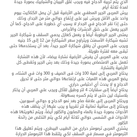
الذي يتم تربية الدجاج فيه ويجب غلق البيبان والشبابيك بصورة جيدة
لمدة ثلاثة أيام.
يرش المربى الجير المطفي على الأرضية قبل أن يصل الكتاكيت بيوم
واحد على الأقل ويرش غير على إرتفاع حوالي متر من الجدار، وذلك
حتى إذا نقر الدجاج في الجدار لا يسبب أي خطورة على الدجاج، كما أن
الجير يعمل على خنق الحشرات والأبراص.
يمتص الجير الرطوبة أيضاً و يعمل كعازل يحمي السقف و شيكارة الجير
تشبه شيكارة الأسمنت ويتراوح سعر الشيكارة من 12 إلى 15 جنيه
ويجب على المربي أن يغلق شيكارة الجير جيداً، بعد أن يستخدمها حتى
تبقى معه لفترة طويلة.
يجب على المربى أن يفرش الأرضية نشارة بيضاء، لأن هذه النشارة
تعمل على الامتصاص بصورة جيدة وذلك بعد رش الجير وتغطى كل
الأرضية بالنشارة.
يحتاج المربي إلى لمبة 100 وات فى الصيف و 300 وات في الشتاء، و
يضع المربي هذه اللمبات على ارتفاعها حوالي متر حتى لا تحرق
الدجاج و لا يحدث أي احتباس حراري.
يحتاج أيضاً إلى سقايات 4 لتر وطبق للأكل ويجب علي المربي أن يختار
بلاستيك لين حتى لا يتم كسره بسهولة.
ويحتاج المربى إلى علافة صاج بعد نمو الدجاج و حوالي أسبوعين،
ويحتاج إلى ساقية ثمانية لتر تقريباً و يجب عليها أن ينظف هذه
الأدوات بصورة جيدة بالماء والصابون والكلور أيضاً، ويتم تهويتها هذه
الأدوات في الشمس حوالي ثلاثة أيام لكي يتم التخلص من رائحة
الكلور.
يشتري المربى ترمومتر حراري من الطبيب البيطري، ويتم تعليق هذا
الترمومتر في مسمار في السقف لكي يلتقط هذا الترمومتر الحرارة