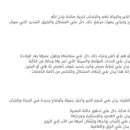
ير والبركة لهم والإنجانب لذرية صالحة بإذن الله
صرح وتبكي بصوت مرتفع ذلك دال علي المشاكل والضيق الشديد التي سوف
أو هم أو كفن وعزاء ذلك دال علي سلامتها وطول عمرها بعد الولادة
دل علي الحداث المؤلمة والسيئة التي تمر بها وحالة من الكأبة
ا يدل علي إصابة بمرض وكرب شديد شوف تتعرض لة هي أو الجنين
ئة هذا يدل علي إنتهاء المشاكل والتخلص من كافة الخلافات
عزباء يدل علي قدوم الخير وأخبار جميلة وأوضاع جديدة في الحياة وإقتراب
رة فذلك دال علي تدهور حالتة الصحية
يدل علي الهدوء والإستقرار وفرحتها
 علي إقتراب زواجها وإنتقال أمرها من الأب إلي الزوج
يدل علي الرزق والعافية