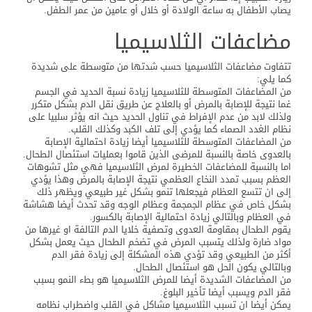
يصاب الأطفال به ساعة الولادة أو خلال أو عامين من عمر الطفل.
مضاعفات الثلاسيميا
تتفاوت مضاعفات الثلاسيميا حسب شدتها من متوسطة على شديدة
كما يلي:
من المضاعفات المتوسطة للثلاسيميا زيادة نسبة الحديد في الجسم
غما نتيجة للإصابة بالمرض أو بالعلاج عن طريق نقل الدم بشكل متكرر
ولذلك لابد من عدم الإفراط في تناول الحديد حيث انه يؤثر سلبيا على
نظام الغدد الصماء كما يؤدي إلى تلف الكبد وكذلك القلب.
من المضاعفات المتوسطة للثلاسيميا أيضا زيادة احتمالية الإصابة
بالعدوى خاصة بالنسبة للمرضى الذين قاموا بعمليات استئصال الطحال.
اما بالنسبة للمضاعفات الخطيرة لمرض الثلاسيميا فهي مثل تشوهات
العظم بسبب تمدد النخاع العظمي نتيجة الإصابة بالمرض وهذا يؤدي
إلى ان تتسع العظام فيجعلها تنمو بشكل غير طبيعي ويظهر ذلك
بشكل خاص في عظام الجمجمة وعظام الوجه وقد تحدث أيضا هشاشة
في العظام وبالتالي زيادة احتمالية الإصابة بالكسور.
يقوم الطحال بمقاومة العدوى وتصفية خلايا الدم التالفة او غيرها من
مواد ضارة ولذلك يتسبب المرض في تضخم الطحال حيث يعمل بشكل
أكثر من الطبيعي وقد تؤدي هذه المشكلة إلى زيادة فقر الدم
وبالتالي يكون الحل هو استئصال الطحال.
من المضاعفات الشديدة أيضا للمرض الثلاسيميا هو بطء النمو بسبب
فقر الدم ويسبب أيضا تأخير البلوغ.
يمكن أيضا ان تسبب الثلاسيميا مشاكل في القلب واضطراب نظامه