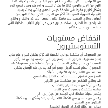
من الأعراض الشهيرة والتي تظهر على البعض أيضا، حيث يعد هذا
النوع من الألم والوجع غالبًا ما يكون السبب وراءه هو وجود تجمع الدم
بشكل كثير و مفرط في منطقة كيس الصفن والتي يحدث بسبب
الأوعية الدموية المتوسعة أكثر من الحجم العادي، وهذا النوع من
أعراض دوالي الخصية يعد بشكل خاص أصعب الأعراض والأنواع والتي
قد ينصح بها الطبيب باستخدام نوع معين من أنواع الثياب الداخلية التي
تساعد في تخفيف الألم.
انخفاض مستويات
التستوستيرون
من المعروف أن مشكلة دوالي الخصية قد تؤثر بشكل كبير و عام على
إنتاج مستويات هرمون التستوستيرون في الجسم، والتي قد يكون
السبب في جعل دوالي الخصية تعاني من انخفاضًا في مستويات هذا
الهرمون الهام لجسد الرجل ،وهو أمر قد يعاني منه البعض بشكل
مضاعف من الألم يصاحبه الأعراض الأتية:
العجز في تحقيق عملية الانتصاب الكامل والطبيعي.
قد يعاني الشخص من مشكلات في التركيز.
يعاني أيضًا من سوء المزاج والاكتئاب.
يواجه مشكلات وصعوبات في النوم.
يشعر بهبات ساخنة في الجسم من حين إلى أخر
يعاني من تناقص في الكتلة العضلية، وتزداد بشكل ملحوظ كتلة
الدهون في الجسم.
يعاني من حالة انخفاض الرغبة الجنسية.