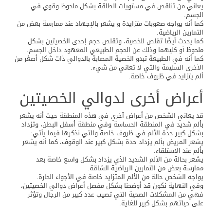
يعاني من تناقص في مستويات الطاقة بشكل ملحوظ وقوي في
الجسم.
كما أنه يواجه صعوبات متزايدة و يشعر بالإجهاد عند ممارسة بعض من
التمارين الرياضية.
كما يحدث أيضًا تقلص للخصية، وتقلص حجم إحدى الخصيتين بشكل
ملحوظ أو كليهما وذلك عن الحجم الطبيعي المعهود داخل الجسم.
كما أنه في الطبيعة تبدو الخصية المصابة بالدوالي ذات شكل أصغر من
الأخرى السليمة والتي لا تعاني من شيء.
ألم يتزايد في ظروف خاصة.
أعراض أخرى لدوالي الخصيتين
قد يعاني الشخص من أعراض آخري في هذه المنطقة حيث أنه يشعر
بألم شديد في المنطقة الحساسة وفي منطقة أسفل البطن، وتزداد
بشكل كبير حدة الألم في ظروف خاصة والتي نذكرها فيما يأتي:
يشعر المريض بألم يزداد حدة بشكل كبير عند الوقوف، كما أنه يشعر
بألم عند الاستلقاء.
يشعر بحالة من الألم الشديد الذي يزداد بشكل واسع خاصة بعد
ممارسة بعض من التمارين الرياضية الشاقة.
يواجه الشخص حالة من الألم المتزايد خاصة في الأجواء الحارة.
وفي النهاية نكون قد أوضحنا بشكل مفصل أعراض دوالي الخصيتين،
فهي من المشكلات الصحية التي تصيب عدد كبير من الرجال وتؤثر
على حياتهم بشكل كبير للغاية.