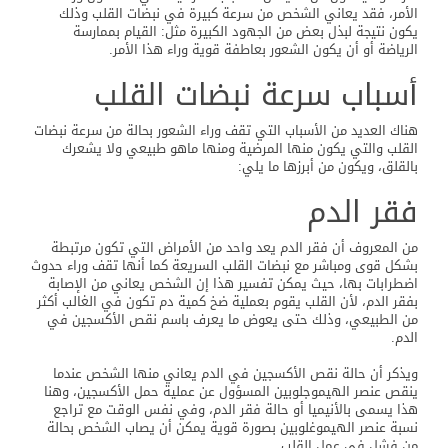
الأمر، فقد يعاني الشخص من سرعة كبيرة في نبضات القلب وذلك
يكون نتيجة لبذل بعض من الجهود الكبيرة مثل: القيام بممارسة
الرياضة أو أن يكون الشعور بعاطفة قوية وراء هذا الأمر.
أسباب سرعة نبضات القلب
هناك العديد من الأسباب التي تقف وراء الشعور بحالة من سرعة نبضات
القلب والتي يكون منها المرضية ومنها ماهو طبيعي ولا يشعرك
بالقلق، ويكون من أبرزها ما يلي:
فقر الدم
من المعروف أن فقر الدم يعد واحد من الأمراض التي تكون مرتبطة
بشكل قوى ومباشر مع نبضات القلب السريعة كما أنها تقف وراء حدوث
اضطرابات بها، حيث يمكن تفسير هذا إن الشخص يعاني من الإصابة
بفقر الدم، لأن القلب يقوم بعملية ضخ كمية دم تكون في الغالب أكثر
من الطبيعي، وذلك حتى يعوض ما يعرف باسم نقص الأكسجين في
الدم.
ويذكر أن حالة نقص الأكسجين في الدم يعاني منها الشخص عندما
ينقص عنصر الهيموجلوبين المسؤول عن عملية حمل الأكسجين، وهنا
هذا يسمى بالأنيميا أو حالة فقر الدم، وفي نفس الوقت مع تراجع
نسبة عنصر الهيموغلوبين بصورة قوية يمكن أن يصاب الشخص بحالة
من فشل في عمل القلب.