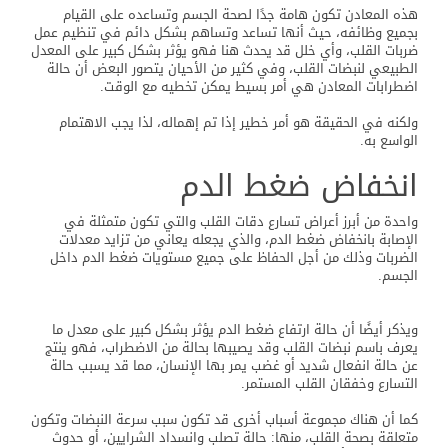
هذه المعادن تكون هامة جدًا لصحة الجسم وتساعده على القيام
بجميع وظائفه، حيث أنها تساعد وتساهم بشكل دائم في تنظيم عمل
ضربات القلب، وأي خلل قد يحدث هنا فهو يؤثر بشكل كبير على المعدل
الطبيعي لنبضات القلب، وفي كثير من الأحيان يتصور البعض أن حالة
اضطرابات المعادن هي أمر بسيط يمكن تخطيه مع الوقت.
ولكنه في الحقيقة هو أمر خطير إذا تم إهماله، لذا يجب الاهتمام
الواسع به.
انخفاض ضغط الدم
واحدة من أبرز أعراض تسارع دقات القلب والتي تكون متمثلة في
الإصابة بانخفاض ضغط الدم، والذي يجعله يعاني من تزايد معدلات
الضربات وذلك من أجل الحفاظ على جميع مستويات ضغط الدم داخل
الجسم.
ويذكر أيضًا أن حالة ارتفاع ضغط الدم يؤثر بشكل كبير على معدل ما
يعرف باسم نبضات القلب وقد يصيبها بحالة من الاضطراب، فهو ينتج
عن حالة انفعال شديد أو غضب يمر بها الإنسان، مما قد يسبب حالة
التسارع وخفقان القلب المستمر.
كما أن هناك مجموعة أسباب أخرى قد تكون سبب سرعة النبضات وتكون
متعلقة بصحة القلب، منها: حالة تصلب وانسداد الشرايين، أو حدوث