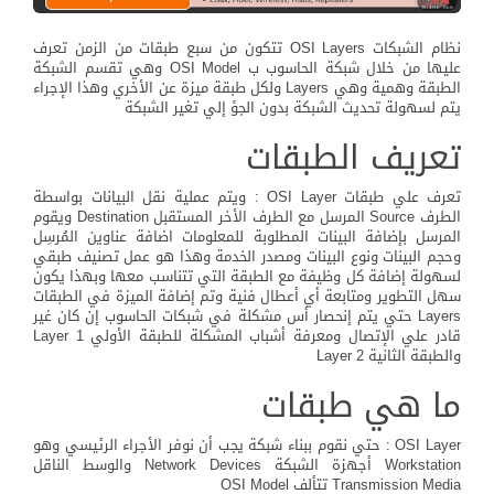
نظام الشبكات OSI Layers تتكون من سبع طبقات من الزمن تعرف
عليها من خلال شبكة الحاسوب ب OSI Model وهي تقسم الشبكة
الطبقة وهمية وهي Layers ولكل طبقة ميزة عن الأخري وهذا الإجراء
يتم لسهولة تحديث الشبكة بدون الجؤ إلي تغير الشبكة
تعريف الطبقات
تعرف علي طبقات OSI Layer : ويتم عملية نقل البيانات بواسطة
الطرف Source المرسل مع الطرف الأخر المستقبل Destination ويقوم
المرسل بإضافة البينات المطلوبة للمعلومات اضافة عناوين المُرسِل
وحجم البينات ونوع البينات ومصدر الخدمة وهذا هو عمل تصنيف طبقي
لسهولة إضافة كل وظيفة مع الطبقة التي تتناسب معها وبهذا يكون
سهل التطوير ومتابعة أي أعطال فنية وتم إضافة الميزة في الطبقات
Layers حتي يتم إنحصار أس مشكلة في شبكات الحاسوب إن كان غير
قادر علي الإتصال ومعرفة أشباب المشكلة للطبقة الأولي Layer 1
والطبقة الثانية Layer 2
ما هي طبقات
OSI Layer : حتي نقوم ببناء شبكة يجب أن نوفر الأجراء الرئيسي وهو
Workstation أجهزة الشبكة Network Devices والوسط الناقل
Transmission Media تتألف OSI Model