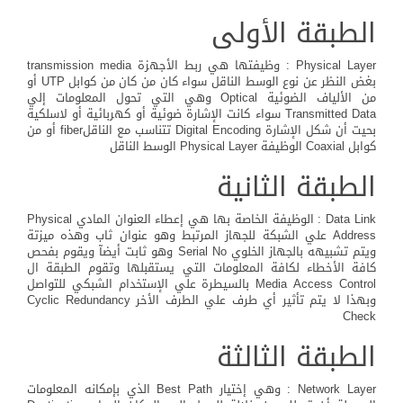
الطبقة الأولى
Physical Layer : وظيفتها هي ربط الأجهزة transmission media
بغض النظر عن نوع الوسط الناقل سواء كان من كان من كوابل UTP أو
من الألياف الضوئية Optical وهي التي تحول المعلومات إلي
Transmitted Data سواء كانت الإشارة ضوئية أو كهربائية أو لاسلكية
بحيت أن شكل الإشارة Digital Encoding تتناسب مع الناقلfiber أو من
كوابل Coaxial الوظيفة Physical Layer الوسط الناقل
الطبقة الثانية
Data Link : الوظيفة الخاصة بها هي إعطاء العنوان المادي Physical
Address علي الشبكة للجهاز المرتبط وهو عنوان ثاب وهذه ميزتة
ويتم تشبيهه بالجهاز الخلوي Serial No وهو ثابت أيضآ ويقوم بفحص
كافة الأخطاء لكافة المعلومات التي يستقبلها وتقوم الطبقة ال
Media Access Control بالسيطرة علي الإستخدام الشبكي للتواصل
وبهذا لا يتم تأثير أي طرف علي الطرف الأخر Cyclic Redundancy
Check
الطبقة الثالثة
Network Layer : وهي إختيار Best Path الذي بإمكانه المعلومات