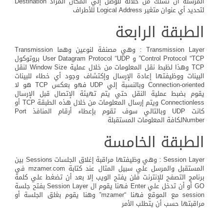
المرسلة أن تسلك من خلالة للوصل إلي المكان المراد Destination
لتحديد أي عنوان متغير Logical Address للأطراف
الطبقة الرابعة
Transmission Layer : وهي مصنفة لنوعين وهما Transmission
Control Protocol “TCP” و User Datagram Protocol “UDP بروتوكول
TCP وهذا لظبط نقل المعلومات من خلال عملية Window Size لنقل
البينات ووظيفتها إعادة الإرسال وإكتشاف وجود أي خطاء للبينات
Connection-oriented وبالنسبة إلي UDP فهو بعكس TCP هو لا
يقوم بضبط عملية النقل حتي يتم تهيئة الإتصال قبل الإرسال
Connectionless ويتم إرسال المعلومات من خلال هذه الطبقة TCP أو
كانت UDP وبالتالي سوف تقوم بإعطاء أرقام المنافذ Port
Numberلكافة المعلومات المستقبلة
الطبقة الخامسة
Session Layer : وهي وظيفتها مراقبة إغلاق الجلسات Sessions بين
المستقبل والمرسل علي سبيل المثال عند كتابة mzamer.com في
برنامج التصفح للإنترنت فلن يفتح الويب إلا بعد أن تضغط علي كلمة
GO أو أن تدخل علي Enter فهنا يقوم ال Session Layer بفتح جلسة
session مع الموقع فهنا “mzamer” وهنا يقوم بغلق الجلسة أو
مراقبتها حسب أن يتطلب الأمر