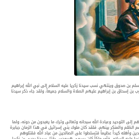
مسلم بن صدوق وينتهي نسب سيدنا زكريا عليه السلام إلى نبي الله إبراهيم
وب بن إسحاق بن إبراهيم عليهم الصلاة والسلام جميعاً، ولقد جاء ذكر سيدنا
م إلى التوحيد وعبادة الله سبحانه وتعالى وترك ما يعبدون من دونه، ولما
الظلم والمنكر بينهم، فلقد كان ملوك بني إسرائيل في هذا الزمان جبابرة
دين وأهله كيداً عظيماً فتسلطوا على الصالحين من عباد الله فقتلوهم
يا عليه السلام، فأمر ملكاً كان يسمى هيرودس بقتل سيدنا يحيى بن زكريا