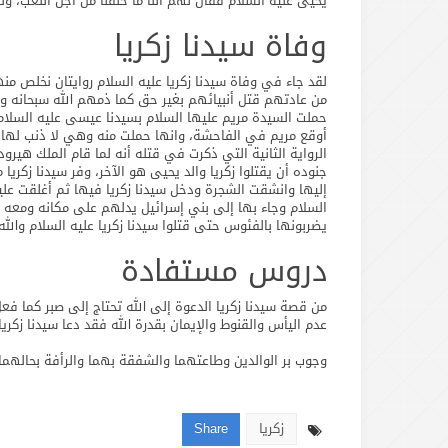
يحيى عليه السلام فقال لهم أننا ما خلقنا من أجل اللعب، ولقد
وفاة سيدنا زكريا
لقد جاء في وفاة سيدنا زكريا عليه السلام روايتان نخلص منه
من عادتهم قتل أنبيائهم بغير حق كما ذمهم الله سبحانه وتع
حملت السيدة مريم عليها السلام بسيدنا عيسى عليه السلام 
أوقع مريم في الفاحشة، وانها حملت منه وهي لا ذنب لها بهذ
الرواية الثانية التي ذكرت في قتله أنه لما قام الملك هيرو
جنوده أن يقتلوا زكريا والد يحيى هو الآخر، وفر سيدنا زكريا 
إليها وانشقت الشجرة ودخل سيدنا زكريا فيها ثم أغلقت علي
السلام وجاء بها إلى بني إسرائيل يدلهم على مكانه ومعه ا
يضربونها بالفئوس حتى قتلوا سيدنا زكريا عليه السلام والله 
دروس مستفادة
من قصة سيدنا زكريا الدعوة إلى الله تحتاج إلى صبر كما فع
عدم اليأس والقنوط والإيمان بقدرة الله فقد دعا سيدنا زكريا 
وجوب بر الوالدين وطاعتهما والشفقة بهما والرأفة بحالهما كم
زكريا
Share