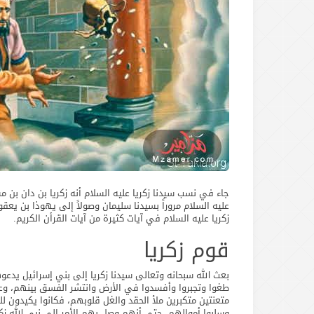
جاء في نسب سيدنا زكريا عليه السلام أنه زكريا بن دان بن 
عليه السلام مروراً بسيدنا سليمان وصولاً إلى يهوذا بن يعق
زكريا عليه السلام في آيات كثيرة من آيات القرأن الكريم.
قوم زكريا
بعث الله سبحانه وتعالى سيدنا زكريا إلى بني إسرائيل يدعوه
طغوا وتجبروا وأفسدوا في الأرض وانتشر الفسق بينهم، وعم 
متعنتين متكبرين ملأ الحقد والغل قلوبهم، فكانوا يكيدون لل
وسلبوا أموالهم، حتى أنهم وصل بهم الأمر إلى نبي الله زكر