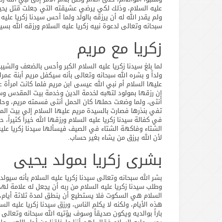
عليه السلام، وذلك لكي يرضي عشيقته التي جعلت قتل يحيى و
ولم يقدر الله له أن يرزقه بالولد ولما أحس سيدنا زكريا عليه 
سبحانه وتعالى لدعوة نبيه زكريا عليه السلام ورزقه الله بسي
زكريا مع مريم
لما بلغ سيدنا زكريا عليه السلام الكبر وأحس بالضعف والشيبة 
ولداً و بشره الله سبحانه وتعالى بأنه سيكفل مريم أبنة عمرا
عليها السلام أم نبي الله عيسى ابن مريم فلما كانت امرأة 
إن رزقها بمولود لتهبه لخدمة الدين وخدمة بيت المقدس وسأ
أنثى، ولما وضعت حملها كان الحمل أنثى فسمته مريم، وحارت
تفي بنذرها فصارت بالسيدة مريم عليها السلام إلى بيت الم
في كفالة سيدنا زكريا عليه السلام ورزقها الله خيراً كثيرا
الشتاء وفاكهة الشتاء في الصيف فيسألها سيدنا زكريا عليه 
لأن الله يرزق من يشاء بغير حساب.
بشرى زكريا بمولد يحيى
بشر الله سبحانه وتعالى سيدنا زكريا عليه السلام بأنه سيولد
وطلب سيدنا زكريا عليه السلام من ربه أن يجعل له علامة لهذه
السلام هي السكوت فلا يستطيع أن ينطق لمدة ثلاثة أيام، و
هذه الأيام، ولكنه لا يكلم الناس، ورزق سيدنا زكريا عليه الس
باراً بوالديه ويكون صديقاً وسوف يؤتيه الله سبحانه وتعالى