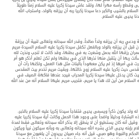
قطع رأسه مهراً لها، ولقد عاش سيدنا زكريا عليه السلام زمناً طويلاً
السلام بالشيب والكبر دعا سيدنا زكريا ربه أن يرزقه بالولد، واستجاب الله
دنا يحيى عليه السلام.
ودعي ربه أن يرزقه ولداً صالحاً، وقدر الله سبحانه وتعالى لنبية أن يرزقة
ن قبل أن يرزقه بالولد وبالفعل تكفل سيدنا زكريا عليه السلام السيدة مريم
عمران رزقها الله بحمل وشعرت به في بطنها، وقد كانت لا تنجب ونذرت لله
لت ربها أن يتقبل منها نذرها الذي في بطنها ولم تكن تعلم أذكر هو أم
 في أمرها إذ لم يكن معهوداً بالبنات مثل هذا العمل، ولكنها رأت أن
قدس حيث زكريا عليه السلام زوج خالتها، وبقيت مريم تخدم بيت المقدس
ً، حيث كان يدخل عليها سيدنا زكريا المحراب فيجد عندها فاكهة الصيف في
السلام من أين لك هذا يا مريم، فتجيب مريم عليها السلام أنه من عند الله
 له ولد يكون ذكراً ويسمى يحيى فتفاجأ سيدنا زكريا عليه السلام بالخبر،
 البشارة ودليلاً واضحاً على وجود هذا الحمل وكانت آية سيدنا زكريا عليه
قيل أنه كان يستطيع أن لا ينطق إلا بذكر الله سبحانه وتعالى فقط لمدة
لام بإبنه يحيى الذي بشره الله سبحانه وتعالى به وبأنه سيكون نبياً ويكون
 الحكم والنبوة وهو صبي، قيل أنه جاء صبيان يريدون أن يلعبون مع سيدنا