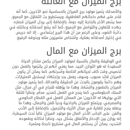
برج الميزان مع العائلة
والأصدقاء يتميز مولود برج الميزان بالحساسية نحو الأخرين، كما أنه
قادر على فهم حاجاتهم العاطفية، ويستطيع بث التفاؤل مع الجميع،
مما يشعر الآخر بالحاجة إليه دوماً، بالإضافة إلى يبذل الميزان قصاره
جهده للتعاون والتواصل مع الجميع، كما أنه يضع أصدقائه وعائلته في
دائرة الضوء، وعلى الرغم من أن هذا البرج إجتماعي ، إلا انه حريص
في إختيار أصدقائه بعناية، وأشخاص متميزون مثله وبذوقه الرفيع.
برج الميزان مع المال
في الوظيفة والمال بالنسبة لمولود الميزان يكمن مفتاح الحياة
السعيدة له هو التوازن الجيد، مما يعني أنهم لن يلتزموا بالعمل دون
تخصيص وقت كاف لحياتهم الخاصة وأسرتهم، كما يمكن أن يكون
الميزان قائد محبوب، وسوف يعمل بجد وإجتهاد ليستحق الامتيازات،
وهم دائماً يقومون بالبحث عن الحقيقة والعدالة، كما يتميز مولود
الميزان بالطموح والنشاط، وهذا ما يؤهله للنجاح في أي مجال، مثل
السلك الدبلوماسي، كما ينجح في العمل كمدير، محام، ونظراً للثقة
التي يوليها له الآخرون؛ من الممكن العمل في القطاع الحكومي
والمصرفي، ويتمتع الميزان بالجاذبية وحباً للفن والجمال، وهذا ما
يجعله ينجح للغاية في مجال الأزياء والتجميل، بالإضافة إلى الأدب
والفن. على الجانب الآخر، المال مع مولود الميزان غالباً تحت السيطرة،
إنه يوازن بين الإدخار والأنفاق بشكل جيد، ونظراً لذكائه وطموحه
الشديد، يمكن أن يستثمر المال في مشاريع ناجحة ومثمرة.