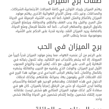
صفات برج الميزان
يهتم الميزان بإيجاد التوازن في كافة المجالات الأجتماعية،الشراكات،
والصداقات، وغير ذلك، ومثل الأبراج الهوائية الأخرى يهتم مولود
الميزان بالأفكار والمثل العليا، كما أنه يحب الأشياء الجميلة في الحياة
مثل المرح، والنبل، ولا يحب العنف والظلم، والحماقة، ويتمتع الميزان
بالذوق الرفيع، والمظهر الجذاب ، كما أنه عاشقاً للجمال ومتع الحياة،
بالاضافة يجيد الميزان النقد، ولديه قدرة على الحكم على الأشياء
بموضوعية عندما يتطلب الأمر.
برج الميزان في الحب
على الرغم من أن عنصره الهواء، مما يمنح مولود الميزان قدراً كبيراً من
المرونة، إلا أنه يشعر بالأنجذاب نحو التقاليد، وقد تتحول رغباته في
النهاية إلى الحب على الورق، مع ذلك، يُعتبر البيت والزواج المحبوب
الأول لبرج الميزان، والوقت الذي يقضيه مع الحبيب والعائلة يشعره
بالكمال والأمان، كما يظهر الجانب الابداعي لدى مواليد هذا البرج في
تلك اللحظات التي يقومون بها، بصياغة علاقتهم، وكذلك لحظات
الدخول في هذه العلاقات، وهدفهم الوحيد هو المتعة والأنسجام،
وكلما أبدى الشريك أو حتى من الرفاق إعجاباً بالميزان، كان هو في
سعادة أكبر. لذلك مولود الميزان المثالي هو شخص ليست علاقاته
مجرد إلتقاء شخصين، وإنما إلتحام شخصين في الحياة وكأنها شخص
واحد