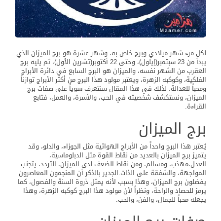
لكل مرء شهر ميلادي وبرج خاص به، وشهر عشرة هو برج الميزان الذي
يبدأ من 23 سبتمبر(إيلول)، وحتى 22 أكتوبر(تشرين الأول)، ثم يليه برج
العقرب من الشهر نفسه، والميزان هو البرج السابع في دائرة الأبراج
الفلكية، وكوكبه الزهرة، ويعتبر مولود هذا البرج من أكثر الأبراج توازناً
ومحباً للعدالة. لذلك في هذا المقال سنتعرف سوياً على صفات برج
الميزان، ونستكشف شخصيته في الحب، والأسرة، والعمل، فتابع
القراءة.
برج الميزان
يُعتبر هذا البرج واحداً من الأبراج الهوائية مثل الجوزاء، والدلو، وقد
يتميز برج الميزان بالعديد من نقاط القوة مثل الدبلوماسية،
العدل،مهذب، ومسالم، ومن نقاط الضعف لدى الميزان، التردد، يتجنب
المواجهة، والشفقة على الذات.الجدير بالذكر أن المنجمون المعاصرون
يفضلون برج الميزان، وهذا بسبب لأنه يمثل ذروة السنة والفصول، كما
يرمز للحصاد والراحة، ونظراً لأن مولود هذا البرج كوكبه الزهرة، وهذا
يجعله محباً للجمال، والفن، والحب.