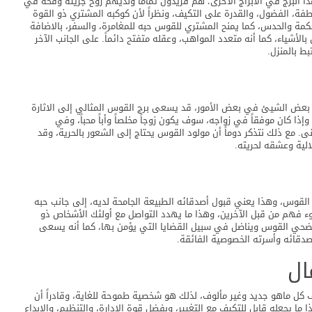
 البرج في الأبراج الأخرى؛ هم فريدون تماماً ولديهم روح جريئة وقحة في
طفة، الفضول، والقدرة على التكيف، ونظراً لأن كوكبه المشتري ذو القوة
كمة والحدس، كما يمنح المشتري للقوس حبه للمغامرة، والسفر، بالاضافة
لأشياء، كما أنه متعدد المواهب، وعقله متفتح دائماً. على الجانب الآخر
بط بالمنزل.
 بعض الشيئ في بعض الأمور، قد يسعى برج القوس المثالي إلى الاثارة
ذا كان موفقاً في زواجه، سوف يكون زوجاً مخلصاً وأباً محباً، وفي
نى. مع ذلك نتذكر دوماً أن مولود القوس يحتاج إلى الشعور بالحرية، وقد
لية وعشقه لحريته.
 القوس، وهذا يعني قبول أصدقائه الطبيعة الجامحة لديه، إلى جانب حبه
ء فهم من قبل الآخرين، وهذا ما يهدد التواصل مع أولئك الأشخاص ذو
 يضحي القوس ويناضل في سبيل القضايا التي يؤمن بها، كما أنه يسعى
دقائه وأسرته الخصوصية الفائقة.
ال
 كل ماهو جديد وغير مألوف، لذلك هو شخصية طموحة للغاية، وقادراً أن
 يجعله قابل للتكيف مع التغيير، وبفضل قوة الادارة، والتنظيم، والابداع