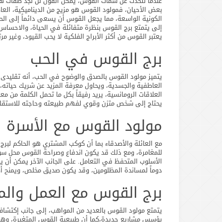
عندما نتحدث عن سمات القوس، يمكن القول لن نجد صفات هذا
بعض الأحيان، فمولود القوس هو مزيج من الديناميكية، العا
الكونية الواسعة، مما يجعل القوس أن يسعى دائماً إلى الح
إلى يتمتع برج القوس بنظرة متفائلة في الحياة، والاحساس با
يعتبر القوس من أكثر الأبراج الفلكية لا يحب القيود، وغير مرت
برج القوس في الحب
يتميز مولود القوس بالصدق والوضوح في الحب، أنه تقليدى
العاطفية والجسدية، ويحاول معرفة المزيد عن شريك حياته، وإ
العلاقات الرومانسية، يريد رفيقاً بكل ما تحمل الكلمة من مع
يحتاج إلى شخص متزن وقوي لفهم طبيعته وحاجته للاستقلا
مولود القوس مع الأسرة
مع العائلة والأصدقاء بما أن كوكب المشتري هو الحاكم لبرج
للمغامرة، ومع ذلك قد يكون اندفاع وصراحة القوس محل سو
الأسلوب المتحفظ في التعامل. على الجانب الآخر يمكن أن
دوماً لمساندة المظلومين، وقد يكون صديق مخلص، ويمنح أص
برج القوس مع العمل والم
يتمتع مولود القوس بالعديد من المواهب، إلى جانب إكتشاف
يؤسس مشاريع جديدة،كما أن طبيعية القوس المتغيرة، وهذا ما