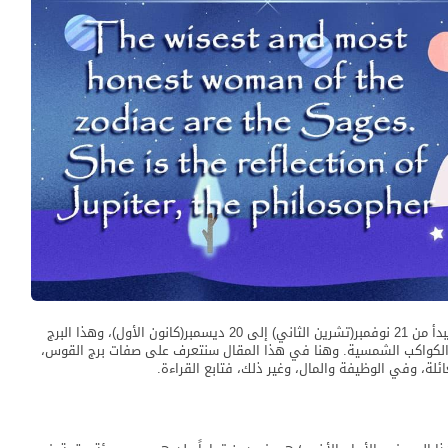
يُعتبر مولود برج القوس هو العلامة التاسعة للأبراج، والذي يبدأ من 21 نوفمبر(تشرين الثاني) إلى 20 ديسمبر(كانون الأول)، وهذا البرج
بر الكواكب الشمسية. وهنا في هذا المقال سنتعرف على صفات برج القوس،
لة، وفي الوظيفة والمال، وغير ذلك، فتابع القراءة.