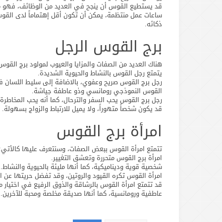
قد يستطيع القوس أن ينجح في العديد من الوظائف، فهو م
ساعات عمل منتظمة، يمكن أن تكون أقل إهتماماً لدى القو
ذكائه.
برج القوس الرجل
هناك العديد من الصفات والمزايا والعيوب لمولود برج ال
يتمتع رجل القوس بالنشاط والحيوية الشديدة.
رجل برج القوس صريح وعفوي، بالاضافة إلى سليط اللسان ف
القوس النموذجي رومانسي وذو عاطفة جياشة.
رجل برج القوس يحب السفر والترحال، كما أنه يحب المخاطرة 
قد يكون شخصاً متهوراً، ولا يميل للارتباط والزواج بسهولة.
امرأة برج القوس
تتمتع امرأة القوس ببعض الصفات، وسنتعرف عليها كالأتي:
امرأة برج القوس متحررة وتعشق التغيير.
شخصية قوية وديناميكية، كما أنها مليئة بالحيوية والنشاط.
امرأة القوس تكره القيود والروتين، وقد تفضل حريتها عن ال
قد تتمتع امرأة القوس بالرشاقة والذوق الرفيع في اختيار م
عاطفية ورومانسية، كما أنها صديقة مخلصة ومحبة للآخرين.