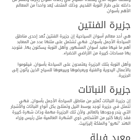
داخله على طراز النوبة القديم, وذلك المتحف يُعد واحداً من المعالم
الأهم بأسوان.
جزيرة الفنتين
هي أحد معالم أسوان السياحية إن جزيرة الفنتين تُعد إحدى مناطق
السياحة الأجمل بأسوان, فهي تشتمل على متنها عدد من المعابد
أهم ما فيها معبد أسوان المشهور, وأهل النوبة يسكنون بها, فتوجد
بها مساحات كبيرة من الأراضي الخضراء.
وأهل النوبة بتلك الجزيرة يعتمدون على السياحة بأسوان, فيقوموا
بالأعمال اليدوية والفنية ويعرضوها ويبيعوها للسياح الذين يأتون إلى
الجزيرة.
جزيرة النباتات
إن جزيرة النباتات تُعتبر من مناطق السياحة الأجمل بأسوان, فهي
تتمثل في جزيرة توجد بوسط النيل وتمتلئ بكل أنواع النباتات والأشجار
التي يندر وجودها بالعالم, ولأن تلك الجزيرة مهمة وذات شهرة كبيرة
فقد زارها كثير من الأشخاص ذوي الشهرة العالمية مثل رئيس وزراء
الهند "نهرو" والملكة إليزابيث.
معبد فيلة