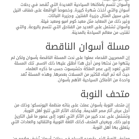
وأسوان تتسم بأماكنها السياحية العديدة التي تُقصد في رحلات
أسوان والتي أخذت شهرة كبيرة, وخصوصاً الواقعة على ضفاف النيل
على سبيل المثال جزيرة الفنتين, وجزيرة النباتات.
وغير ذلك من المعابد مثل معبد كوم امبو ومعبد فيلة.
وأسوان تشتمل على العديد من الفنادق التي تتسم بالروعة, والتي
تقترب من معالم السياحة بالمدينة.
مسلة أسوان الناقصة
إن المصريين القدماء عملوا على نحت المسلة الناقصة بأسوان ولكن لم
ينتهوا من نحتها ومن أجل هذا أطلق عليها ذلك الاسم, تلك المسلة
التي تعود إلى عصر الملكة حتشبسوت حسب ما ذكره العلماء.
حيث أنه تم البناء للكثير من المسلات بعصرها, وهذه المسلة تُعد
واحدة من الأماكن السياحية الأهم بأسوان.
متحف النوبة
إن متحف النوبة بأسوان عملت على بنائه منظمة اليونسكو؛ وذلك من
أجل عرض آثار مصر القديمة, وكذلك الآثار التي تتبع أهل النوبة,
وتشتمل على عدد كبير من الآثار التي تعود إلى عصور ما قبل التاريخ
وغير ذلك, ويعرض المتحف كذلك اللغة النوبية والتقاليد والعادات التي
يتعلق بها أهل النوبة.
ومتحف النوبة الذي يقصده السياح في رحلات أسوان زُخرف وصُمم من