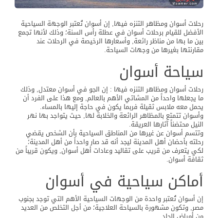
رحلات أسوان ومظاهر التنزه فيها, إن أسوان تُعتبر الوجهة السياحية
الأفضل للقيام برحلات أسوان في عطلة رأس السنة؛ وذلك لأنها تجمع
بين ما بها من مناظر رائعة, وأسعارها الرخيصة في الرحلات عند
مقارنتها بغيرها من وجهات السياحة.
سياحة أسوان
رحلات أسوان ومظاهر التنزه فيها : إن الجو في أسوان معتدل, وذلك
ما يجعلها واحداً من المشاتي الأهم بالعالم, ومع هذا على الفرد أن
يحمل معه ملابس ثقيلة فربما يكون في حاجة إليها بالمساء.
وأسوان تتمتع بالمظاهر الرائعة والخلابة لها, حيث يتواجد بها نهر
النيل محتضناً آثارها العريقة.
وتتسم أسوان عن غيرها من المناطق السياحية بأن الشخص يقضي
رحلته بأحضان أهل المدينة ليجد أنه قد صار واحداً من أهل المدينة؛
لكي يتعرف من قريب على تقاليد وعادات أهل أسوان, ويكون قريباً من
ثقافة أسوان.
أماكن سياحية في أسوان
إن أسوان تُعتبر واحدة من الوجهات السياحية الأهم التي توجد بجنوب
مصر, وتكون مشهورة بالسياحة العلاجية؛ من أجل التخلص من العديد
من أمراض الجلد.