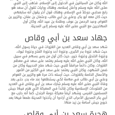
الله وكان من السباقين في الدخول إلى الإسلام، فذهب إلى النبي
صلى الله عليه وسلم وأعلن إسلامه، وهناك روايات تقول أن سعد هو
رابع صحابي دوخلاً في الإسلام، وهناك قول آخر يقول أنه سابعهم،
حيث كان معه أبو بكر، وعلي بن أبي طالب، وعثمان بن عفان، والزبير بن
العوام، وعبد الرحمن بن عوف، وطلحة بن عبيد الله، وكان أول
المهاجرين مع النبي صلى الله عليه وسلم إلى المدينة.
جهاد سعد بن أبي وقاص
شهد سعد بن أبي وقاص العديد من الغزوات في حياة رسول الله،
حيث شهد غزوة بدر الكبرى، وغزوة أحد وغزوة الفتح وغزوة تبوك،
وغزوة الخندق وغزوة خيبر، حيث كان أول من رمى بسهم في سبيل
الله، وكان النبي صلى الله عليه وسلم يعتمد على سعد في معظم
الغزوات، وكان دائماً مرافقاً للنبي حيث شهد صلح الحديبية وكان من
ضمن الشهود، وكان النبي يعتمد على سعد في الكثير من الأمور
والأعمال الخاصة بالغزوات، حيث أرسله ذات مرة هو والزبير بن العوام
وعلي بن أبي طالب في مهمة لكي يستطلعوا عند ماء بدر، حتى بعد
وفاة النبي صلى الله عليه وسلم شارك سعد بن أبي وقاص في العديد
من الفتوحات الإسلامية وكان قائداً في المعركة التي هزم فيها جيش
المسلمين الفرس، وشهد أيضاً معركة دومة الجندل، كما أنه حارب مع
أبي بكر الصديق الأعراب الذي أرادوا أن يأخذوا المدينة طمعاً فيها بعد
خروج جيش أسامة بن زيد منها.
هجرة سعد بن أبي وقاص