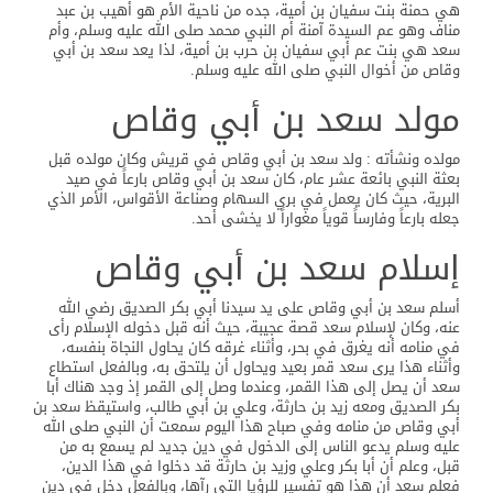
هي حمنة بنت سفيان بن أمية، جده من ناحية الأم هو أهيب بن عبد
مناف وهو عم السيدة آمنة أم النبي محمد صلى الله عليه وسلم، وأم
سعد هي بنت عم أبي سفيان بن حرب بن أمية، لذا يعد سعد بن أبي
وقاص من أخوال النبي صلى الله عليه وسلم.
مولد سعد بن أبي وقاص
مولده ونشأته : ولد سعد بن أبي وقاص في قريش وكان مولده قبل
بعثة النبي بائعة عشر عام، كان سعد بن أبي وقاص بارعاً في صيد
البرية، حيث كان يعمل في بري السهام وصناعة الأقواس، الأمر الذي
جعله بارعاً وفارساً قوياً مغواراً لا يخشى أحد.
إسلام سعد بن أبي وقاص
أسلم سعد بن أبي وقاص على يد سيدنا أبي بكر الصديق رضي الله
عنه، وكان لإسلام سعد قصة عجيبة، حيث أنه قبل دخوله الإسلام رأى
في منامه أنه يغرق في بحر، وأثناء غرقه كان يحاول النجاة بنفسه،
وأثناء هذا يرى سعد قمر بعيد ويحاول أن يلتحق به، وبالفعل استطاع
سعد أن يصل إلى هذا القمر، وعندما وصل إلى القمر إذ وجد هناك أبا
بكر الصديق ومعه زيد بن حارثة، وعلي بن أبي طالب، واستيقظ سعد بن
أبي وقاص من منامه وفي صباح هذا اليوم سمعت أن النبي صلى الله
عليه وسلم يدعو الناس إلى الدخول في دين جديد لم يسمع به من
قبل، وعلم أن أبا بكر وعلي وزيد بن حارثة قد دخلوا في هذا الدين،
فعلم سعد أن هذا هو تفسير للرؤيا التي رآها، وبالفعل دخل في دين