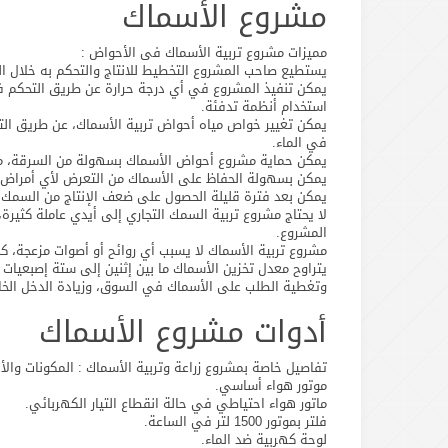
مشروع الأسماك
مميزات مشروع تربية الأسماك فى الأحواض :
يستطيع صاحب المشروع التخطيط للانتاج والتحكم به خلال ال
يمكن تنفيذ المشروع في أي درجة حرارة عن طريق التحكم في
استخدام أنظمة تدفئة.
يمكن تغيير خواص مياه أحواض تربية الأسماك، عن طريق التحك
في الماء.
يمكن حماية مشروع أحواض الأسماك بسهولة من السرقة، من
يمكن بسهولة الحفاظ على الأسماك من التعرض لأي أمراض من خ
يمكن بعد فترة قليلة الحصول على ضعف الإنتاج من السمك د
لا يحتاج مشروع تربية السمك التجاري إلى أيدي عاملة كثيرة،
المشروع.
مشروع تربية الأسماك لا يسبب أي روائح أو أصوات مزعجة، كما
وتغطية الطلب على الأسماك في السوق، وزيادة الدخل الخا
أدوات مشروع الأسماك
تفاصيل خاصة بمشروع زراعة وتربية الأسماك : المكونات والأد
موتور هواء أساسي.
ماتور هواء احتياطي في حالة انقطاع التيار الكهربائي.
فلتر بموتور 1500 لتر في الساعة.
لوحة كهربية ضد الماء.