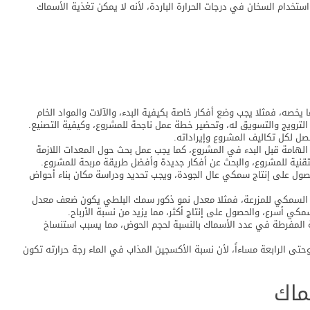
تخدام السخان في درجات الحرارة الباردة، لأنه لا يمكن تغذية الأسماك
خصه، فمثلا يجب وضع أفكار خاصة بكيفية البدء، والآلات والمواد الخام
لترويج والتسويق له، وتحضير خطة عمل ناجحة للمشروع، وكيفية التصنيع.
ل لكل تكاليف المشروع وإيراداته.
الهامة قبل البدء في المشروع، كما يجب عمل بحث حول المعدات اللازمة
التقنية للمشروع، والبحث عن أفكار جديدة وأفضل طريقة مربحة للمشروع.
صول على إنتاج سمكي عال الجودة، ويجب تحديد ودراسة مكان بناء أحواض
تاج السمكي للمزرعة، فمثلا معدل نمو ذكور سمك البلطي يكون ضعف معدل
مكي أسرع، والحصول على إنتاج أكثر، مما يزيد من نسبة الأرباح.
ية المفرطة في عدد الأسماك بالنسبة لحجم الحوض، مما يسبب استنساخ
حتى الرابعة مساءاً، لأن نسبة الأكسجين المذاب في الماء رجة حرارته تكون
ماك