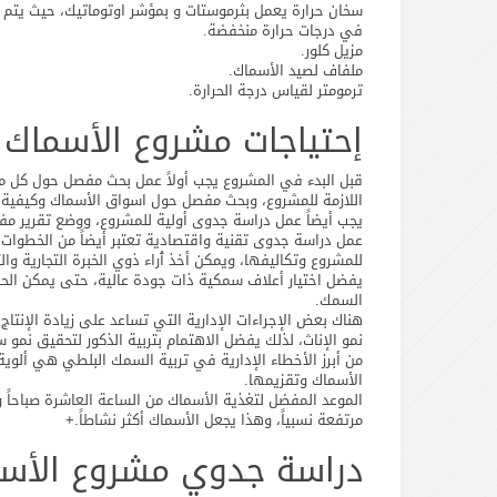
سخان حرارة يعمل بثرموستات و بمؤشر اوتوماتيك، حيث يتم اس
في درجات حرارة منخفضة.
مزيل كلور.
ملفاف لصيد الأسماك.
ترمومتر لقياس درجة الحرارة.
إحتياجات مشروع الأسماك
قبل البدء في المشروع يجب أولاً عمل بحث مفصل حول كل ما ي
اللازمة للمشروع، وبحث مفصل حول اسواق الأسماك وكيفية ا
يجب أيضاً عمل دراسة جدوى أولية للمشروع، ووضع تقرير مفص
عمل دراسة جدوى تقنية واقتصادية تعتبر أيضاً من الخطوات 
للمشروع وتكاليفها، ويمكن أخذ ٱراء ذوي الخبرة التجارية و
يفضل اختيار أعلاف سمكية ذات جودة عالية، حتى يمكن الح
السمك.
هناك بعض الإجراءات الإدارية التي تساعد على زيادة الإن
نمو الإناث، لذلك يفضل الاهتمام بتربية الذكور لتحقيق نمو س
من أبرز الأخطاء الإدارية في تربية السمك البلطي هي ألو
الأسماك وتقزيمها.
الموعد المفضل لتغذية الأسماك من الساعة العاشرة صباحاً و
مرتفعة نسبياً، وهذا يجعل الأسماك أكثر نشاطاً.+
دراسة جدوي مشروع الأس