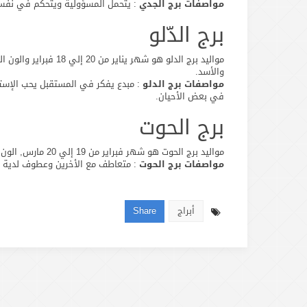
مواصفات برج الجدي
: يتحمل المسؤولية ويتحكم في نفسة 
برج الدّلو
مواليد برج الدلو هو شه
والأسد.
مواصفات برج الدلو
: مبدع يفكر في المستقبل يحب الإستق
في بعض الأحيان.
برج الحوت
مواليد برج الحوت هو شهر فبراير من 19 إلي 20 مارس, الون المفضل لة الأخضر, ويتبع عنصر الماء, ومتوافق تماماً مع برج الثور والعذراء.
مواصفات برج الحوت
: متعاطف مع الأخرين وعطوف لدية ح
أبراج
Share