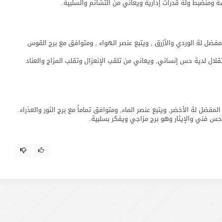
ومنضبط ولة قدرات إدارية ويعاني من التشائم والسلبية.
ر يناير من 20 إلي 18 فبراير والون المفضل لة الوردي والأزرق , ويتبع عنصر الهواء , ومتوافق مع برج القوس
لال لدية حس إنساني, ويعاني من تلقب الإنعزال وتقلب المزاج والعناد
س فني والإيثار وهو برج مزاجي ويفكر بسلبية.