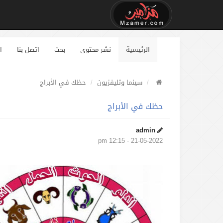
الرئيسية
نشر محتوى
بحث
اتصل بنا
ا
سينما وتليفزيون
حظك في الأبراج
حظك في الأبراج
admin
21-05-2022 - 12:15 pm