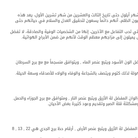
 شهر أيلول حتى تاريخ الثالث والعشرين من شهر تشرين الأول، يعد هذه
 يحبون الظلم، أنهم دائماً يسعون لتحقيق العدل والسلام في حياتهم حتى
ي تحب التفاعل مع الآخرين، إنها من الشخصيات الوفية والصادقة، لا تفضل
ص يميلون إلى مزاجهم معظم الوقت لأنهم من ضمن الأبراج الهوائية.
و شهر إكتوبر من 23 إلي 21 نوفمبر ويفضل الون الأسود ويتبع عنصر الماء , ويتوافق منسجماً مع مع برج السرطان
لة لذلك كتوم ويتصف بالشجاعة والوفاء والولاء للأصدقاء وسعة الحيلة.
ومشكلتة قلة الصبر وتقديم وعود كثيرة بعض الأحيان.
مواليد برج الجدي هو شهر ديسمبر من 22 إلي 19 يناير الون المفضل لة الأزرق ويتبع عنصر الأرض , أرقام حظ برج الجدي هي 22 , 13 , 8