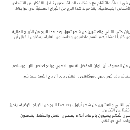
 في الحياة والتأقلم مع مشكلات الحياة، يحبون تبادل الأفكار بين الأشخاص
شخاص الإجتماعية، يعد مولد هذا البرج من الأبراج المتقلبة في مزاجها.
ن حتى الثاني والعشرين من شهر تموز، يعد هذا الربح من الأبراج المائية.
ون كثيراً لمشاعرهم أنهم عاطفيون وحاسسون للغاية، يفضلون الخيال أن
سد هو في شهر يوليومن 23 إلي 22 أغسطس من المعروف أن الوان المفضل لة هو الذهبي وينبع لعنصر النار , ويسنجم
عطوف وذو كرم ومرح وفوكاهي , البعض يري أن برج الأسد عنيد في
 الثاني والعشرين من شهر أيلول، يعد هذا البرج من الأبراج الأرضية، يتميز
ثيرًا عن الآخرين.
ون لأنهم يتميزون بالوفاء، أنهم يفضلون العمل والنشاط، يعتمدون
واحد في حياتهم.