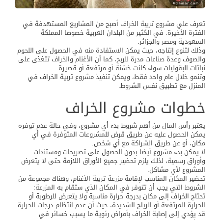
تعرف علي مشروع تربية الخراف أصبح من المشاريع المستهدفة في
الفترة الأخيرة. في الكثير من البلدان العربية خصوصا المملكة
السعودية ومصر والجزائر.
وذلك لتنوع إنتاجه، حيث يمكن الاستفادة منه في الحصول على اللحوم
والصوف وعدة صناعات مدرة للربح، كما أن الأغنام والخراف تتغذى على
نباتات البقوليات سواء كانت خشنة أو مرتفعة أو قصيرة.
وتنمو خلال عام واحد فقط، ويمكن تنفيذ مشروع تربية الخراف في
المنزل مع تطبيق نفس الشروط.
خطوات مشروع الخراف
يعتبر رأس المال من أهم شروط بدء أي مشروع، وفي حالة عدم توفره
يمكن الحصول عليه عن طريق قرض للمشروعات المتوفرة في أي
مكان، أو عن طريق الشراكة مع أي شخص.
لا يمكن بدء مشروع أيضا بدون الحصول على تصريحات ومستندات
وأوراق رسمية، لذلك يلزم تحضير جميع الأوراق اللازمة حتى لا يتعرض
المشروع لأي مشاكل.
تحضير المكان المناسب لإقامة مزرعة تربية الأغنام، وهناك مجموعة من
الشروط التي يجب أن تتوفر في المكان الذي ستقام به المزرعة:
تحتاج الخراف إلى مكان بدرجة حرارة مناسبة ولا يتعرض للرطوبة أو
الحرارة المرتفعة أو الرياح الشديدة، حيث أن عدم انتظام درجات الحرارة
قد يؤدي إلى إصابة الخراف بأمراض رئوية ما يسبب خسائر في