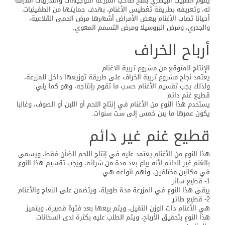
يقوم الطبيب البيطري بمنح صاحب المزرعة التوجيهات والتدريبات اللازمة
له، وتعريفه بطريقة تغطيس الأغنام، بهدف حمايتها من الطفيليات.
أحيانا تصاب الأغنام ببعض الأمراض أشهرها مرض الحمى القلاعية،
والجدري، ومرض البروسيلا ومرض التسمم المعوي.
أرباح الخراف
الإنتاج المتوقع من مشروع تربية الاغنام
يعتمد نجاح مشروع تربية الخراف على طريقة توزيعها داخل للمزرعة،
ولذلك يجب تقسيم الأغنام حسب ما تقوم بإنتاجه، وهو كما يلي:
قطيع غنم دائم
يستخدم هذا النوع من الأغنام في إنتاج اللحم أو اللبن أو الصوف، وغالبا
يكون عمرها ما بين خمس إلى ست سنوات.
قطيع غنم غير دائم
هذا النوع من الأغنام يعتمد عليه في إنتاج اللحم الضأن فقط، ويسمى
بالغنم غير الدائم لأنه يباع بعد مدة من شرائه، ويجب تقسيم هذا النوع
في مكانين مختلفين، وأهم أنواعه هي:
1- قطيع سائر
يبقى هذا النوع في المزرعة مدة طويلة، ويتضمن على النعاج والأغنام.
2- قطيع طائر
هي الأغنام ذات الوزن الثقيل، ويتم بيعها بعد فترة قصيرة، ويتميز
هذا النوع بتحقيق الأرباح، ويتم الطلب عليه بكثرة لدى السخانات