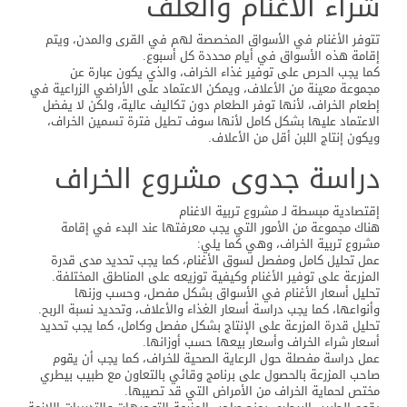
شراء الأغنام والعلف
تتوفر الأغنام في الأسواق المخصصة لهم في القرى والمدن، ويتم
إقامة هذه الأسواق في أيام محددة كل أسبوع.
كما يجب الحرص على توفير غذاء الخراف، والذي يكون عبارة عن
مجموعة معينة من الأعلاف، ويمكن الاعتماد على الأراضي الزراعية في
إطعام الخراف، لأنها توفر الطعام دون تكاليف عالية، ولكن لا يفضل
الاعتماد عليها بشكل كامل لأنها سوف تطيل فترة تسمين الخراف،
ويكون إنتاج اللبن أقل من الأعلاف.
دراسة جدوى مشروع الخراف
إقتصادية مبسطة لـ مشروع تربية الاغنام
هناك مجموعة من الأمور التي يجب معرفتها عند البدء في إقامة
مشروع تربية الخراف، وهي كما يلي:
عمل تحليل كامل ومفصل لسوق الأغنام، كما يجب تحديد مدى قدرة
المزرعة على توفير الأغنام وكيفية توزيعه على المناطق المختلفة.
تحليل أسعار الأغنام في الأسواق بشكل مفصل، وحسب وزنها
وأنواعها، كما يجب دراسة أسعار الغذاء والأعلاف، وتحديد نسبة الربح.
تحليل قدرة المزرعة على الإنتاج بشكل مفصل وكامل، كما يجب تحديد
أسعار شراء الخراف وأسعار بيعها حسب أوزانها.
عمل دراسة مفصلة حول الرعاية الصحية للخراف، كما يجب أن يقوم
صاحب المزرعة بالحصول على برنامج وقائي بالتعاون مع طبيب بيطري
مختص لحماية الخراف من الأمراض التي قد تصيبها.