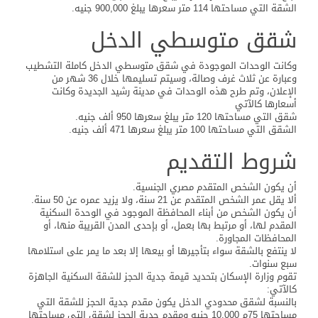
الشقة التي مساحتها 114 متر سعرها يبلغ 900,000 جنيه.
شقق متوسطي الدخل
وكانت الوحدات الموجودة في شقق متوسطي الدخل كاملة التشطيب
وعبارة عن ثلاث غرف وصالة، وسيتم تسليمها خلال 36 شهر من
الإعلان، وتم طرح هذه الوحدات في مدينة رشيد الجديدة وكانت
أسعارها كالآتي
شقق التي مساحتها 120 متر يبلغ سعرها 950 ألف جنيه.
الشقق التي مساحتها 100 متر يبلغ سعرها 471 ألف جنيه.
شروط التقديم
أن يكون الشخص المتقدم مصري الجنسية.
ألا يقل عمر الشخص المتقدم عن 21 سنة، ولا يزيد عمره عن 50 سنة.
أن يكون الشخص من أبناء المحافظة الموجود في الوحدة السكنية
المقدم لها، أو مرتبط بها بعمل، أو بإحدى المدن القريبة منها، أو
المحافظات المجاورة.
لا ينتفع بالشقة سواء بتأجيرها أو بيعها إلا بعد ما يمر على استلامها
سبع سنوات.
تقوم وزارة الإسكان بتحديد قيمة جدية الحجز للشقة السكنية الجاهزة
كالآتي:
بالنسبة لشقق محدودي الدخل يكون مقدم جدية الحجز للشقة التي
مساحتها 75م 10,000 جنيه ومقدم جدية الحجز لشقق التي مساحتها