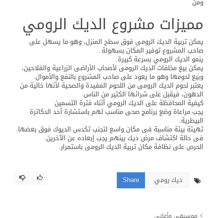
ومن
مميزات مشروع الديك الرومي
يمكن تربية الديك الرومى فوق سطح المنزل، وهو ما يسهل على
صاحب المشروع توفير المكان بسهولة.
ينمو الديك الرومي بسرعة كبيرة.
يمكن بيع مخلفات الديك الرومى لأصحاب الأراضى الزراعية والفلاحين،
وبيع لحومها وهو ما يعود على صاحب المشروع بالنفع والأموال.
يعتبر لحوم الديك الرومى من اللحوم المفيدة والصحية لأنها خالية من
الدهون، فيقبل على شرائها الكثير من الناس.
كيفية المحافظة على الديك الرومي أثناء فترة التسمين
يجب مراعاة وضع برنامج صحى مناسب لهم باستشارة أحد الدكاترة
البيطرية.
تهيئة بيئة مناسبة فى مكان واسع لتجنب تكدس الديوك فوق بعضها.
فى حالة اكتشاف مرض ديك بينهم يجب إبعاده عن الآخرين.
الحرص على نظافة مكان تربية الديك الرومى باستمرار.
ديك رومي
Share
موسيقى وأغاني