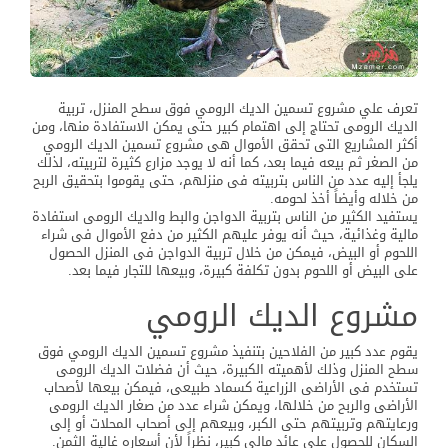
تعرف علي مشروع تسمين الديك الرومي فوق سطح المنزل، تربية
الديك الرومى تحتاج إلى اهتمام كبير حتى يمكن الاستفادة منها، ومن
أكثر المشاريع التى تحقق الأموال هى مشروع تسمين الديك الرومي
من الصغر ثم بيعه فيما بعد، كما أنه لا يوجد مزارع كثيرة لتربيته، لذلك
يلجأ إليه عدد من الناس بتربيته فى منزلهم، حتى يقوموا بتحقيق الربح
من خلاله وأيضاً أخذ لحومه.
يستفيد الكثير من الناس بتربية الدواجن والبط والديك الرومى استفادة
مالية وغذائية، حيث أنه يوفر عليهم الكثير من دفع الأموال فى شراء
اللحوم أو البيض، فيمكن من خلال تربية الدواجن فى المنزل الحصول
على البيض أو اللحوم بدون تكلفة كبيرة، وبيعها للتجار فيما بعد.
مشروع الديك الرومي
يقوم عدد كبير من الفلاحين بتنفيذ مشروع تسمين الديك الرومي فوق
سطح المنزل وذلك لأهميته الكبيرة، حيث أن فضلات الديك الرومى
تستخدم فى الأراضى الزراعية كسماد طبيعى، فيمكن بيعها لأصحاب
الأراضى والربح من خلالها، ويمكن شراء عدد من صغار الديك الرومى
ورعايتهم وتربيتهم حتى الكبر، وبيعهم إلى أصحاب المحلات أو إلى
السكان للحصول على عائد مالى كبير، نظراً لأن أسعاره غالية الثمن.