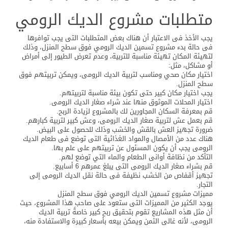
متطلبات مشروع الديك الرومي
يجب الأخذ فى الاعتبار أن هناك بعض المتطلبات التى يجب توافرها
فى حالة بدء مشروع تسمين الديك الرومي فوق سطح المنزل، وذلك
لتهيئة المكان تهيئة مناسبة للتربية، وعدم تعرض الطيور إلى أمراض
أو مشاكل، مثل:
اختيار مكان صحي ومناسب لتربية الديك الرومى، ويمكن تربيتهم فوق
سطح المنزل.
يجب اختيار مكان كبير حتى تكون بيئة مناسبة لتربيتهم.
اختيار المحلات الموثوق منها عند شراء صغار الديك الرومى.
قم بمعرفة السكان المجاورين لك بالمشروع لزيادة الربح.
قم بعمل عش لتربية صغار الديك الرومى، وعش كبير لتربية كبارهم.
ضرورة تجهيز العش بالقش والخشب وذلك للحصول على البيض.
هناك عدد من الأمصال والمواد الغذائية التى توضع فى طعام الديك
الرومى يجب أن يكون المسئول عن تربيتهم على علم بها.
التأكد من نظافة أوانى الطعام والماء التي توضع لهم.
قم بشراء صغار الديك الرومى التى يبلغ عمرهم 6 أسابيع.
تجهيز أقفاص من الخشب نظيفة فى حالة نقل الديك الرومى إلى
التجار.
مميزات مشروع تسمين الديك الرومي فوق سطح المنزل
يوجد الكثير من المميزات التى ستعود على صاحب هذا المشروع، حيث
أن مثل هذه المشاريع تقوم بتحقيق ربح كبير خاصةً تربية الديك
الرومى، لأنه غالى الثمن ويمكن بيعه بأسعار كبيرة والاستفادة منه،