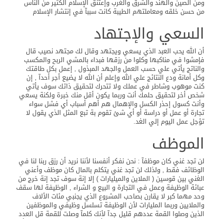
ومن الصين والهند والشرق والغرب وإعتنق الإسلام الكثير من الناس
من حسن خلقه ومعاملتهم الطيبة كانت سببآ في إنتشار الإسلام
السعي والإجتهاد
أن الله يحب العبد الذي يسعي ويجتهد وقال لك مجتهد نصيب قال
فإمشوا في مناكبها وكلوا من رزقها فبداء بالمشي الربح والمكسب
والناتج يأتي علي حسب العمل والجهد المبذول , إعمل بكل طاقتك
وكل أمانة ودع النتائج علي الله وإعلم أن الله لا يضيع أجر أحدآ , إن
كنت موهوب وشاطر في عملك ولا تتحرك لتحقيق ذاتك سوف يأتي
شخص أخر لتحقيق حلمك أنت وربما يكون أقل منك خبرة ولكنة يسعي
وأنت كسول إحذر الكسل والإهمال هم أهم أسباب أي فشل سواء
تجارة أو عمل أو دراسة أو أي شئ تقوم بة تبع المثل الذي يقول لا
تؤجل عمل اليوم إلي الغد.
الموظف
لن تجد غني كان موظفآ : نحن نفكر أنفسنا لأننا نريد أن رزق ربنا لنا في
الوظائف فقط , ولذلك لن تجد غني يتكلم بالمال كان موظف وأعني
الغني بين قوسين ( الملاين والميليارات ) إلا إنة سوف تجد إنة خرج من
عبائة الوظيفة وعمل في التجارة و البيع و الشراء , الوظيفة لها سقف
وحد مهما كبر لا يقارن بصاحب المشروع الذي يجنبي مئات الألاف
والملايين وربما المليارات لأن الوظيفة تسلسل وظيفي والموظفين
الذين وصلوا القمة عددهم قليل جدآ لأنك كلمآ وصلت للقمة قل العدد