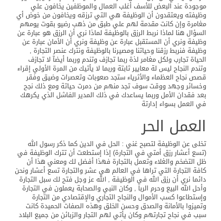
موجودة عند البعض للأسف أغلب العمال والموظفين يخافون علي
وظيفته ويعتقدون أن الوظيفة هي التي ترزقه ويخافون من خوض أي
مغامرة وإن كانت مقدمة لهم علي طبق من ذهب رضيو بقوت يومهم
السؤال هنا لماذا نربط الرزق بالوظيفة لماذا نري أن الرزق هو عبارة عن
وظيفة ونري أن المستقبل عبارة عن وظيفة ونري أن الأمان عبارة عن
وظيفة فنربط رزقنا وحياتنا ومصيرنا بالوظيفة ونترك عنصر التجارة ,
الحياة تجارب ولكل مغامر لذة ربما تجازف وتندم وربما أيضآ لا تجازف
وتندم النجاح ليس لة معايير ثابتة وربما لا يأتيك من المرة الأولي إقراء
قصص نجاح العظماء والأثرياء ستجد صعوبات وتعصرات وضيق وفقر
وخسائر وجهد ووقت سوف تجد منهم من دمرت حياتة ومع ذلك نجح
بعد فقدان الأمل وربما يساعدك في ذلك المدير الفاشل الذي يكرهك
في العمل بسواء إدارتة
العمل الحر
تخلى عن الوظيفة لتصبح غني : الحل في الدين كما ذكر رسول الله
(تسع أعشار رزق أمتي في التجارة) إذا إستطعت أن تترك الوظيفة في
ظل التضخم والغلاء وتعمل بالتجارة فهذا أفضل لك ومعني هذا أن
كافة التجارة التي تراها في العالم هي عشر والتجارة تسع أعشار ونحن
دائما نري أن رزق الله في الوظيفة , الله عز وجل فتح لك سبل التجارة
وأحل الله البيع وحرم الربا , وكان النبي والصحابة يعملون في التجارة
وإستطاعوا كسب الأموال والنجاح التجاري والإقتصادي من التجارة
وتميزوا بالأمانة والصدق وحسن الخلق وهذه الصفات الحميدة كانت
سبب في نجاح تجارتهم وكان يأتي لهم التجار والزبائن من جميع البلاد