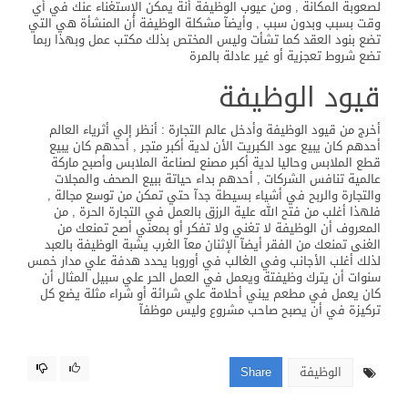
لصعوبة المكانة , ومن عيوب الوظيفة أنة يمكن الإستغناء عنك في أي
وقت بسبب وبدون سبب , وأيضآ مشكلة الوظيفة أن المنشأة هي التي
تضع بنود العقد كما تشأت وليس المختص بذلك مكتب عمل وبهذا ربما
تضع شروط تعجزية أو غير عادلة بالمرة
قيود الوظيفة
أخرج من قيود الوظيفة وأدخل عالم التجارة : أنظر إلي أثرياء العالم
أحدهم كان يبيع عود الكبريت الأن لدية أكبر متجر , أحدهم كان يبيع
قطع الملابس وحاليا لدية أكبر مصنع لصناعة الملابس وأصبح ماركة
عالمية تنافس الشركات , أحدهم بداء حياتة ببيع الصحف والمجلات
والتجارة والربح في أشياء بسيطة جدآ حتي تمكن من توسع مجالة ,
فلهذا أغلب من فتح الله علية الرزق بالعمل في التجارة الحرة , من
المعروف أن الوظيفة لا تغني ولا تفكر أو بمعني أصح تمنعك من
الغنى تمنعك من الفقر أيضآ الإثنان معآ الغرب يشبة الوظيفة بالعبد
لذلك أغلب الأجانب وفي الغالب في أوروبا يحدد هدفة علي مدار خمس
سنوات أن يترك وظيفتة ويعمل في العمل الحر علي سبيل المثال أن
كان يعمل في مطعم يبني أحلامة علي شرائة أو شراء مثلة يضع كل
تركيزة في أن يصبح صاحب مشروع وليس موظفآ
الوظيفة
Share