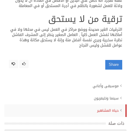
عملة لمجرد أنة حصل علي البديل أو الأفضل في المادة أن لا يكون
ولائة للعمل لشعورة بالظلم في أجرة المستحق أو في المعاملة
ترقية من لا يستحق
الترقيات الغير صحيحة ووضع مراكز في العمل ليس في محلها ولا في
أماكنها تفشل العمل كليآ , العامل الصغير ينظر إلى المشرف الفاشل
نظرة سخرية ويري نفسة أفضل منة وإنة لا يستحق مكانة وهذة
عوامل للفشل وليس النجاح
Share
موسيقى وأغاني
سينما وتليفزيون
حياة المشاهير
ذات صلة