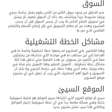
السوق
عدم التحقق من وجود سوق الكثير من الناس يقوم بعمل دراسة جدوي
وينفذ مشروعة جيدآ ويكتشف بعد ذلك أن السوق ضعيف أو يفشل
في تسويق المنتج الخاص بة يجب أن يدرس السوق قبل أن يدرس
المشروع وهذه من أم مهام التسويق في ظل إرتفاع الأسعار والتضخم
العالمي الذي نمر بة
مشاكل الخطة التشغيلية
وهنا القائمين علي المشروع لم يضعوا خطة تشغيلية واضحة ما هي
أهدافنا إلي أين سنذهب ما هي مواردنا التي نحتاجها من يشاركون
معنآ في التنفيذ من مسؤول عن هذه القضية متي تحقق هذا كلة
مشاكل خطة تشغيلية , التمويل الصغير وهنا التمويل يتم ضخة في
جهه ويترك جهه أخري وهذا خطاء في دراسة الجدوي ولا شك أن
التسويق و البيع أهم المصاريف التي يجب أن تمول في أي مشروع
موقع المشروع
الموقع السيئ
سيئ أو موقع الفروع التي اخترتها سيئ الموقع هو قضية تسويقية
باحتة وهي مسألة مهمة جدآ في أي خطة تسويقية إختيار المواقع
وبالتالي هذا سبب فشل مشروع جديد