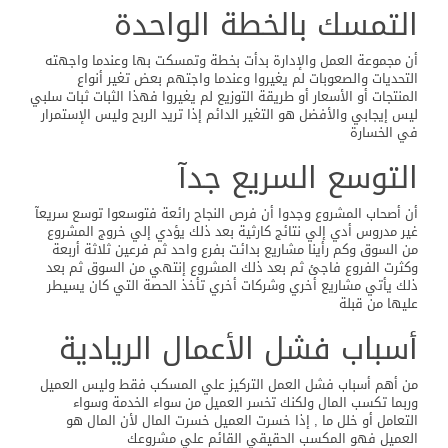
التمسك بالخطة الواحدة
أن مجموعة العمل والإدارة بدأت بخطة وتمسكت بها وعندما واجهته
التحديات والصعوبات لم يغيروا وعندما واجتهم بعض تغير أنواع
المنتجات أو الأسعار أو طريقة التوزيع لم يغيروا فهذا الثبات ثبات سلبي
ليس إيجابي والأفضل هو التغير الدائم إذا تريد الربح وليس الإستمرار
في الخسارة
التوسع السريع جدآ
أن أصحاب المشروع وجدوا أن فرص النجاح رائعة فتوسعوا توسع سريعآ
غير مدروس أدي إلي نتائج كارثية بعد ذلك يؤدي إلي خروج المشروع
من السوق وكم رأينا مشاريع بدائت بفرع واحد ثم فرعين ثلاثة أربعة
وكثرت الفروع فاجئ ثم بعد ذلك المشروع إنتهي من السوق ثم بعد
ذلك يأتي مشاريع أخري وشركات أخري تأخذ الحصة التي كان يسيطر
عليها من قبلة
أسباب فشل الأعمال الريادية
من أهم أسباب فشل العمل التركيز علي المسكب فقط وليس العميل
وربما تكسب المال ولكنك تخسر العميل من سواء الخدمة وسواء
التعامل أو خلل ما , إذا خسرت العميل خسرت المال لأن المال هو
العميل فهو المكسب الحقيقي القائم علي مشروعك