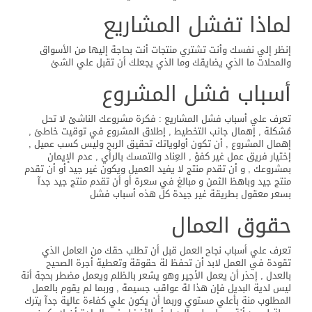
لماذا تفشل المشاريع
إنظر إلي نفسك وأنت تشتري منتجات أنت بحاجة إليها من الأسواق
والمحلات ما الذي يضايقك وما الذي يجعلك أن تقبل علي الشئ
أسباب فشل المشروع
تعرف علي أسباب فشل المشاريع : فكرة مشروعك الناشئ لا تحل
مُشكلة , إهمال جانب التخطيط , إطلاق المشروع في توقيت خاطئ ,
إهمال المشروع , أن تكون أولوياتك تحقيق الربح وليس كسب عميل ,
إختيار فريق عمل غير كفؤ , العِناد والتمسك بالرأي , عدم الإيمان
بمشروعك , و أن تقدم منتج لا يفيد العميل ويكون غير جيد أو أن تقدم
منتج جيد وباهظ الثمن و مبالغ في سعرة أو أن تقدم منتج جيد جدآ
بسعر معقول بطريقة غير جيدة كل هذه أسباب فشل
حقوق العمال
تعرف علي أسباب نجاح العمل قبل أن تطلب حقك من العامل الذي
تقودة في العمل لابد أن تحفظ لة حقوقة وتعطية أجرة الصحيح
بالعدل , إحذر أن يعمل الأجير وهو يشعر بالظلم ويعمل مضطر بحجة أنة
ليس لدية البديل فإن هذا لة عواقب جسيمة , وربما لم يقوم بالعمل
المطلوب منة بأعلي مستوي وربما أن يكون علي كفاءة عالية جدآ يترك