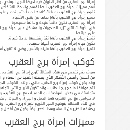
إمرأة برج العقرب من أكثر الألوان كره لديها اللون الرمادي،
أهم مميزات إمرأة برج العقرب أنها تفهم وتلاحظ الأشخاص.
تقوم إمرأة برج العقرب بصياغة كلامها جيداً حتى تحصل على 
تتميز إمرأة برج العقرب بأنها تخاف من بعض الأشياء.
إمرأة برج العقرب تكون دائماً عنيدة و دائماً مسيطرة.
في الأوقات التي تزيد الصعوبات والمشاكل على إمرأة برج ا
على حياتها.
تتميز إمرأة برج العقرب بأنها تثق بنفسها بدرجة كبيرة.
تكون حياة إمرأة برج العقرب أحياناً معقدة.
تتميز إمرأة برج العقرب بأنها مليئة بالأسرار وهي لا تقول أ
كوكب إمرأة برج العقرب
من أحسن وأفضل الأشهر الذي يفضله العديد من النساء و ال
وقد يكون كوكب إمرأة برج العقرب مائي ، وهذا الكوكب الذي 
تتم موافقتها مع برج العقرب، وقد تكون الأبراج التي تتوافق
متوافقة في بعض المواصفات و المميزات مع برج العقرب، ونقو
لا تتوافق مع برج العقرب هما الحمل و الجوزاء و الحوت، وتك
في هذه المقالة بتوضيح الحجر الكريم لامرأة برج العقرب، وقد 
يعشقه الكثير من النساء وهذا الحجر أيضاً يكون من أفضل وأ
مميزات إمرأة برج العقرب