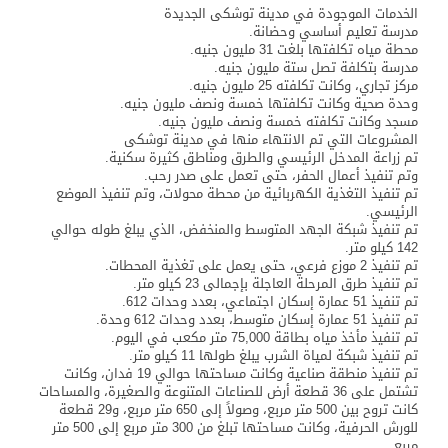
الخدمات الموجودة في مدينة توشكى الجديدة
مدرسة تعليم أساسي وحضانة.
محطة مياه تكلفتها بلغت 31 مليون جنيه.
مدرسة بتكلفة تصل ستة مليون جنيه.
مركز تجاري، وكانت تكلفته 25 مليون جنيه.
وحدة صحية وكانت تكلفتها خمسة ونصف مليون جنيه.
مسجد وكانت تكلفته خمسة ونصف مليون جنيه.
المشروعات التي تم الانتهاء منها في مدينة توشكى
تم زراعة المدخل الرئيسي والطرق ومناطق كثيرة سكنية.
وتم تنفيذ أعمال الحفر، حتى تعمل على صدر رحب.
تم تنفيذ التغذية الكهربائية من محطة محولات، وتم تنفيذ الموضع
الرئيسي.
تم تنفيذ شبكة الجهد المتوسط والمنخفض، الذي يبلغ طوله حوالي
142 كيلو متر.
تم تنفيذ 2 موزع فرعي، حتى يعمل على تغذية المحطات.
تم تنفيذ طرق المرحلة العاجلة بإجمالى 23 كيلو متر.
تم تنفيذ 51 عمارة إسكان اجتماعي، بعدد وحدات 612.
تم تنفيذ 51 عمارة إسكان متوسط، بعدد وحدات 612 وحدة.
تم تنفيذ مأخذ مياه بطاقة 75,000 متر مكعب في اليوم.
تم تنفيذ شبكة لمياة الشرب يبلغ طولها 11 كيلو متر.
تم تنفيذ منطقة صناعية وكانت مساحتها حوالي 19 فدان، وكانت
تشتمل على 36 قطعة أرض للصناعات المتنوعة والصغيرة، والمساحات
كانت تروح بين 500 متر مربع، وصولاً إلى 650 متر مربع، و29 قطعة
للورش الحرفية، وكانت مساحتها تبلغ من 300 متر مربع إلى 500 متر
مربع