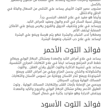
بالكسل.
مشروب عصير التوت الأبيض يساعد علي التخلص من السعال والبحّة في
الحلق والاختناق.
وأيضاً هو مفيد في علاج الضعف الجنسي جداً.
ويقلل نسبة السكر في الدم والبول ومفيد لأمراض الكبد.
ويساعد في علاج وتخفيف الحروق والقروح يهرس ويضع علي الأماكن
المصابة ليخفف الألم.
ومطهراً لحب الشباب والبشرة فهو يتم هرسة ويضع علي البشرة
ليساعد علي علاج حب الشباب ونعومة البشرة.
فوائد التوت الأحمر
يساعد في علاج أمراض الكبد والمعدة ومشاكل الجهاز البولي ويعالج
ضغط الدم المرتفع ويساعد ايضاً في علاج التهابات المجاري التنفسية.
يساعد علي تنشيط الذاكرة والتوت الأزرق يغذي العقل , والتوت
والشكولاته والشاي يحسن المزاج ويقي من أمراض القلب ويمنع
الشيخوخة ويمنع تنخر الأسنان ووقاية من تسوس الأسنان والتهابات
المسالك البولية ويحارب السرطان.
ويحمي من الإصابة بأزمات القلب وإلتهابات المسالك البولية , وتوت
العليق الأحمر يعالج مشاكل الجهاز البولي والجروح والكبد والمعدة
ويخفض الحرارة وهو متواجد بكثرة في شمال أميركا.
فوائد التوت الأسود