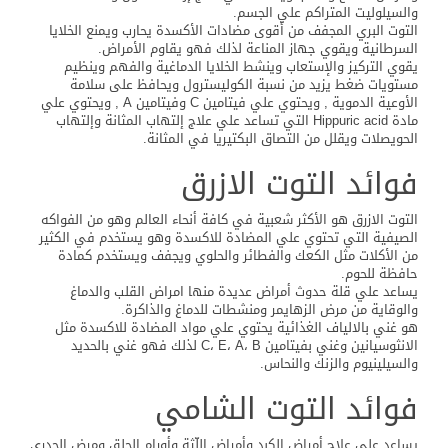
والسيلوليت المتراكم علي الجسم.
التوت البري المجفف من أقوى مضادات الأكسدة يحارب ويمنع الخلايا
السرطانية ويقوي جهاز المناعة لذلك فهو يقاوم الأمراض.
يقوي التركيز والإستعاب وينشط الخلايا الدماغية والفهم وينظيم
مستويات ضغط يزيد من نسبة الكوليسترول ويحافظ على سلامة
الأوعية الدموية , ويحتوي علي فيتامين C وفيتامين A , ويحتوي علي
مادة Hippuric acid التي تساعد علي علاج إلتهاب المثانة وإلتهاب
الحويصلات ويقلل من التصاق البكتيريا في المثانة.
فوائد التوت الازرق
التوت الازرق هو الأكثر شعبية في كافة أنحاء العالم وهو من الفواكه
الصيفية التي تحتوي علي المضادة للاكسدة وهو يستخدم في الكثير
من الأكلات مثل الكعك والفطائر والحلوي ويجفف ويستخدم كمادة
حافظة للحوم.
يساعد علي قلة حدوث أمراض عديدة منها امراض القلب والدماغ
والوقاية من مرض الزهايمر ومنشطات للدماغ والذاكرة.
هو غني بالالياف الغذائية يحتوي علي مواد المضادة للاكسدة مثل
الانثوسيانين وغني بفيتامين C، E، A، B لذلك فهو غني بالحديد
والسيلينيوم والزنك والنحاس.
فوائد التوت الشامي
يساعد علي علاج أمراض الكبد وأمراض اللّثة وأورام الحلق ومرض الجدري