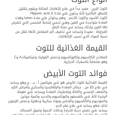
التوت البري : مفيد جداً في علاج إلتهابات المثانة ويقوم بتقليل
إلتصاق الباكتريا لأنة يحتوي علي مادة الـ Hippuric acid.
التوت الأسود والتوت الأحمر : وهم يحتوان علي مادة lutein وهذه
المادة متواجدة في العين وهي تحمي إشاعة الشمس التي تتعرض
لها العين ولذلك يساعد في صحة النظر.
الفراولة : مفيدة وتساعد في تخفيف ألم المفاصل لأنها تقلل من
نسبة المواد التي تسبب الإلتهابات.
القيمة الغذائية للتوت
المعادن الكالسيوم وكالبوتاسيوم وحمض الفوليك وفيتاميناتA وC
وهو منخفضاً بالسعرات الحرارية.
فوائد التوت الأبيض
القيمة الغذائية للتوت الأبيض هو غني بفيتامين أ ، ب ، ج وهو يساعد
في علاج كلاً من : حرقان المعدة والبلهارسيا والسكري وأمراض الكبد
والضعف الجنسي والكحّة وإضطربات المعدة ويساعد علي نعومة
البشرة لأنة غني بالفسفور والبوتاسيوم والحديد وكمية بروتين
والصوديوم والكالسيوم والنحاس ومواد سكرية ودهنية وحمض الليمون
لذلك فهو يساعد في علاج فقر الدم.
يساعد علي خفض درجة الحرارة وحالات الحمية وضيق المسالك
التنفسيّة والنزلات الصدريّة وتساعد علي النشاط من الخمول والشعور