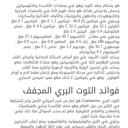
هو يشتهر بملك التوت وهو غني بمضادات الأكسدة والانثوسيانين
وحمض يلاغيتش فلذلك هو مضاد للورم لأنة غني بالسعرات الحرارية
والكربوهيدرات والدهون والبروتينات والألياف الغذائية والسكريات.
ويحتوي علي فيتامين (أ) 40.6 , فيتامين E 1.1 ملغ , النياسين 0.7 ملغ ,
الكولين 15.1 ملغ , فيتامين C 32.2 ملغ , فيتامين K 9.6 ملغ , حمض
البانتوثنيك 0.4 ملغ , البيتين 1.0 ملغ.
ويحتوي علي معادن : الكلسيوم 30.7 ملغ , المغنيسيوم 27.1 ملغ ,
بوتاسيوم 186 ملغ , زنك 0.5 ملغ , المنغنيز 0.8 ملغ , حديد 0.8 ملغ ,
فوسفوري 35.7 ملغ , صوديوم 1.2 ملغ , نحاس 0.1 ملغ , عنصر
السيلينيوم 0.2 ميكروغرام.
يساعد التوت الأسود علي منع أمراض السكتة الدماغية وأمراض القلب
ومرض الزهايمر لأنة غني بالانثوسيانين وهو مضادة للالتهابات فهو
يساعد علي تحسين الرؤية والأوعية الدموية وتعزيز صحة القلب
واحتباس الذاكرة في مرحلة الشيخوخة ومنع إرتفاع ضغط الدم و أورام
القولون , وهو غني بفيتامين C لذلك فهو مفيد لمرضى السكري.
فوائد التوت البري المجفف
التوت البري Cranberries هو ثمار من شجر أمريكي الأصل وتم إنتشارها
في الكثير من دول العالم وهو مضاد للأكسدة وغني بالفيتامينات
والمعادن والعناصر الطبيعية فهو تم سحب السوائل منة ذلك تبقي
مدة صلاحيتة فترة أطول.
يحتوي علي اللتين والبوليفينوليك والفلافينويد يمنع تصلب الشرايين
وأمراض الدماغ والقلب ويساعد علي علاج إزالة الدهون والسمنة