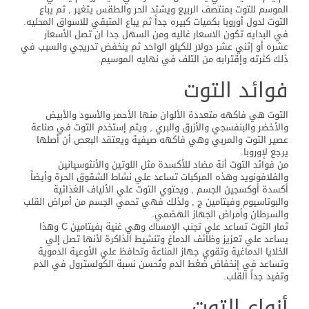
الموسم للتوت بمنتصف الربيع ويشتد الحر والطقس يتغير , ثم يباع
التوت لدول أوروبا بكميات كبيره جداً ثم يباع المتبقي للاسواق المحليه.
في البدايه تكون الاسعار غاليه ومن السهل جدا ان تصل الأسعار
عشره أو إثني عشر دولار للكيلو الواحد ثم ينخفض تدريجي والسبب في
ذلك كثرته وإقترابه من التلف في نهايه الموسيم.
فوائد التوت
التوت هي فاكهه متعددة الألوان منها الأحمر والأسود والأبيض
والأخضر والبنفسجي والأزرق والبري , ويتم إستخدم التوت في صناعة
عصير التوت والمربي وهي فاكهه صيفية ويعتقد البعص أن أصلها
يرجع لإوروبا.
من فوائد التوت أنة مضاد للأكسدة مثل اللوتين والأنثوسيانين
والفلافونويد وهذه المركبات تساعد علي نشاط الشقوق الحرة وأيضاً
أكسدة أوكسجين الجسم , ويحتوي التوت علي الألياف الغذائية
والبوتاسيوم وفيتامين ج , ولذلك فهي تحمي الجسم من أمراض القلب
والسرطان وأمراض الجهاز الهضمي.
ثمار التوت تساعد علي تجنب الإمساك وهي غنية بفيتامين C وهذا
يساعد علي تعزيز وظائف الدماغ وتنشيط الذاكرة لأنها تصل إلي
الخلايا الدماغية وتقوي جهاز المناعة وتحافظ علي الأوعية الدموية
وتساعد في إنخفاض ضغط الدم وتُحسن نسبة الكولسترول في الدم
وتفيد جداً القلب.
أنواع التوت