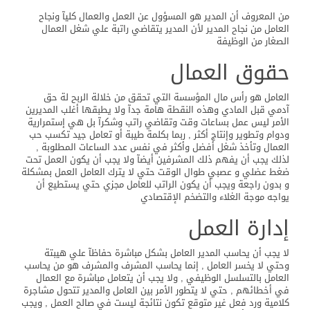
من المعروف أن المدير هو المسؤول عن العمل والعمال كليآ ونجاح
العامل من نجاح المدير لأن المدير يتقاضي راتبة علي شغل العمال
الصغار من الوظيفة
حقوق العمال
العامل هو رأس مال المؤسسة التي تحقق من خلالة الربح لة حق
آدمي قبل المادي وهذه النقطة هامة جدآ ولا يطبقها أغلب المديرين
الأمر ليس عمل بساعات وقت وتقاضي راتب وشكرآ بل هي إستمرارية
ودوام وتطوير وإنتاج أكثر , ربما بكلمة طيبة أو تعامل جيد تكسب حب
العمال وتأخذ شغل أفضل وأكثر في نفس عدد الساعات المطلوبة ,
لذلك يجب أن يفهم ذلك المشرفين أيضآ ولا يجب أن يكون العمل تحت
ضغط عضلي و عصبي طوال الوقت حتي لا يترك العامل العمل بمشكلة
و بدون راجعة ويجب أن يكون الراتب للعامل مجزي حتي يستطيع أن
يواجه موجة الغلاء والتضخم الإقتصادي
إدارة العمل
لا يجب أن يحاسب المدير العامل بشكل مباشرة حفاظآ علي هيبتة
وحتي لا يخسر العامل , إنما يحاسب المشرف والمشرف هو من يحاسب
العامل بالتسلسل الوظيفي , ولا يجب أن يتعامل مباشرة مع العمال
في أخطائهم , حتي لا يتطور الأمر بين العامل والمدير تتحول مشاجرة
كلامية ورد فعل غير متوقع تكون نتائجة ليست في صالح العمل , ويجب