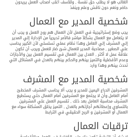
الغالب هو لا يطلب حق نفسة , وللأسف أغلب أصحاب العمل يريدون
حاضر ونعم دون ناقش وعلم وينفذ
شخصية المدير مع العمال
يجب وضع إستراتيجية في العمل لأن العمال هم روح العمل و يجب أن
لا يتعامل مع العمال بشكلآ مباشر فالأمر تديجيآ من الإدارة إلي المدير
إلي المشرف إلي العامل وهذا نظام عملي تسلسلي لأن الكبير يحاسب
علي الصغير , مصاحبة المدير للعمال شئ ضار للعمل ويجب أن تكون
علاقة عمل لا أكثر , العدل بين العمال في تقسيم العمل بين والأجازات
وعدم الأفضلية والتميز بينهم والحكم بينهم بالعدل في المشاكل التي
تحدث بينهم وهذا وارد
شخصية المدير مع المشرف
المشرفين الدراع اليمين للمدير و يجب ألا يحاسب المشرف المخطئ
أمام العامل وأن لا يجتمع مع المشرفين أمام العمال حتي يستطيع
المشرف محاسبة العامل بعد ذلك , تقسيم العمل علي المشرفين
بالتساوي وإعطائهم أجازتهم بالعدل , التميز يخلق المشكلة سواء مع
العمال أو المشرفين و الربح الحقيقي في الترابط
ترقيات العمال
لا شك أن الترقية تكون بناء علي الكفاءة في العمل وبالأقدامية