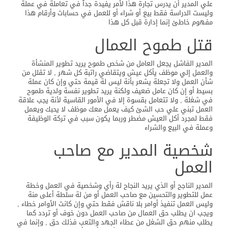
علي المدير أن يدرس تجارة هذا لأمر يفيدة جدآ في تعاملة في عملة
وليست الدراسة فقط بيع أو شراء أو للعمل في حسابات وأرقام هذا
مفهوم خاطئ إنما إدارة قبل كل هذا
قتل طموح العمال
المدير الفاشل يجعل العامل من شخص طموح يريد تطوير المنشأة
والعمل إلي موظف يأكل عيش ويتقاضي راتبة كل شهر , لا تقلل من
شأن العمل ولا تجعلة يشعر بأنة ليس لة قيمة حتي وإن كان عملة
بسيط أو إن كان عامل ضعيف ولكنة يريد تطوير نفسة ولدية طموح
في شغلة , ولا تتعامل بقسوة إلا في الأمور القاسية لأنة يجب علاقة
العمل تبني علي حب الشئ كيف يعمل معك موظف لا يحبك ويعمل
فقط لمجرد أكل العيش مضطر وربما يكون سبب في تركة الوظيفة
وعملة في البيع والشراء
شخصية المدير مع صاحب
العمل
المدير الناجح أو الذي يريد النجاح لة رأي وشخصية في العمل وخطة
عمل للتطوير والتحسين مع صاحب العمل أو من لة سلطة أعلى منة
وليس العمل تنفيذ أوامر بلا ناقش فقط حتي وإن كانت الأوامر خطاء ,
ويجب ان يطلب حق العمال من صاحب العمل دون خوف أو تردد كما
يطلب منهم حق الشغل من عطاء الجهد والتعب فذلك حق , وإنما في