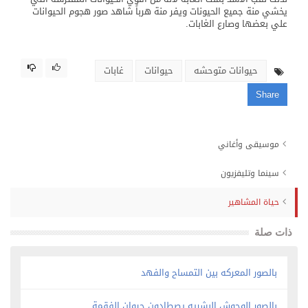
يخشي منة جميع الحيونات ويفر منة هرباً شاهد صور هجوم الحيوانات
علي بعضها وصارع الغابات.
حيوانات متوحشه
حيوانات
غابات
Share
موسيقى وأغاني
سينما وتليفزيون
حياة المشاهير
ذات صلة
بالصور المعركه بين التمساح والفهد
بالصور الوحوش البشريه يصطادون حيوان الفقمة