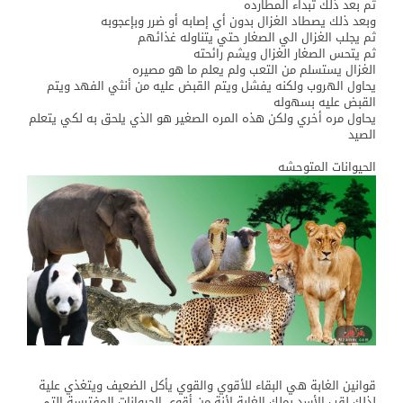
ثم بعد ذلك تبداء المطارده
وبعد ذلك يصطاد الغزال بدون أي إصابه أو ضرر وبإعجوبه
ثم يجلب الغزال الي الصغار حتي يتناوله غذائهم
ثم يتحس الصغار الغزال ويشم رائحته
الغزال يستسلم من التعب ولم يعلم ما هو مصيره
يحاول الهروب ولكنه يفشل ويتم القبض عليه من أنثي الفهد ويتم
القبض عليه بسهوله
يحاول مره أخري ولكن هذه المره الصغير هو الذي يلحق به لكي يتعلم
الصيد
الحيوانات المتوحشه
قوانين الغابة هي البقاء للأقوي والقوي يأكل الضعيف ويتغذي علية
لذلك لقب الأسد بملك الغابة لأنة من أقوي الحيوانات المفترسة التي